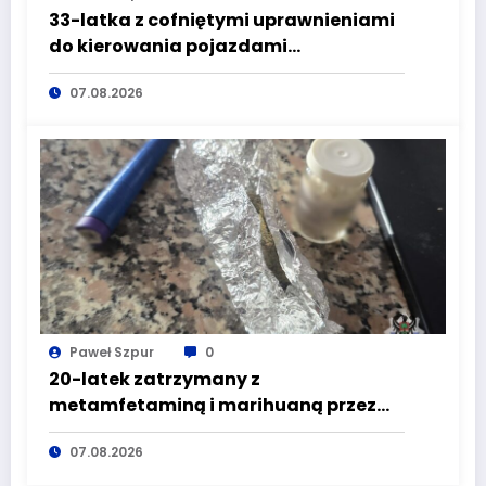
33-latka z cofniętymi uprawnieniami
do kierowania pojazdami
wyeliminowana z lokalnych dróg
07.08.2026
Paweł Szpur
0
20-latek zatrzymany z
metamfetaminą i marihuaną przez
głuszyckich policjantów
07.08.2026