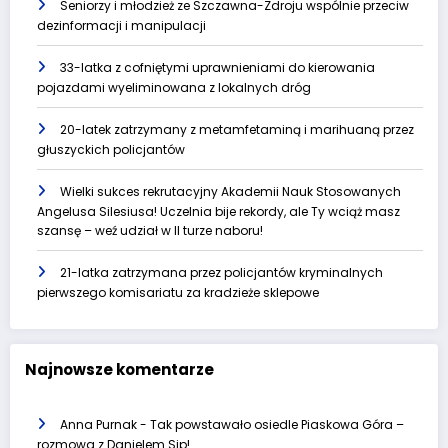
Seniorzy i młodzież ze Szczawna-Zdroju wspólnie przeciw
dezinformacji i manipulacji
33-latka z cofniętymi uprawnieniami do kierowania
pojazdami wyeliminowana z lokalnych dróg
20-latek zatrzymany z metamfetaminą i marihuaną przez
głuszyckich policjantów
Wielki sukces rekrutacyjny Akademii Nauk Stosowanych
Angelusa Silesiusa! Uczelnia bije rekordy, ale Ty wciąż masz
szansę – weź udział w II turze naboru!
21-latka zatrzymana przez policjantów kryminalnych
pierwszego komisariatu za kradzieże sklepowe
Najnowsze komentarze
Anna Purnak
-
Tak powstawało osiedle Piaskowa Góra –
rozmowa z Danielem Sip!