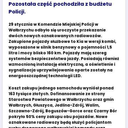
Pozostała część pochodziła z budżetu
Policji.
29 stycznia w Komendzie Miejskiej Policji w
Wałbrzychu odbyło się uroczyste przekazanie
dwóch nowych oznakowanych radiowozów.
Zakupione pojazdy służbowe to Kia w wersji kombi,
wyposażone w silnik benzynowy o pojemności 1,5
litra i mocy blisko 160 km. Pojazdy mają szereg
systemów bezpieczeństwa jazdy. Posiadają również
wzmocnioną instalację elektryczną, a oświetlenie i
sygnalizacja uprzywilejowania oparte zostały na
energooszczędnej technologii LED.
Koszt zakupu jednego samochodu wyniósł ponad
163 tysiące złotych. Dofinansowanie ze strony
Starostwa Powiatowego w Wałbrzychu oraz gmin
Wałbrzych, Głuszyca, Jedlina-Zdrój, Walim,
Szczawno-Zdrój, Boguszów-Gorce oraz Czarny Bór
pokryło 50% ceny zakupu obu pojazdów. Nowe
oznakowane radiowozy będą służyć policjantom