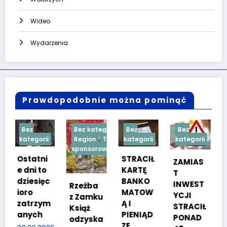
Wideo
Wydarzenia
Prawdopodobnie można pominąć
Bez kategorii
Bez
Bez
Bez
ii
Region
Treść
kategorii
kategorii
kategorii
sponsorowana
i
STRACIŁ
TESTY
ZAMIAS
o
KARTĘ
SPRAW
T
ęc
BANKO
NOŚCIO
INWEST
Rzeźba
MATOW
WE DLA
YCJI
z Zamku
ym
Ą I
KANDYD
STRACIŁ
Książ
PIENIĄD
ATÓW
PONAD
odzyska
ZE
DO