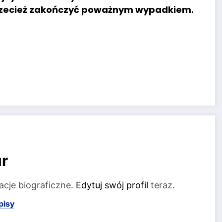
przecież zakończyć poważnym wypadkiem.
r
acje biograficzne.
Edytuj swój profil
teraz.
pisy