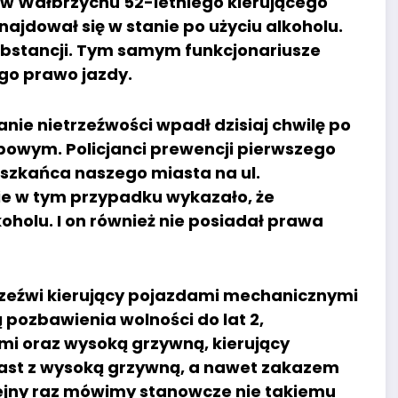
j w Wałbrzychu 52-letniego kierującego
dował się w stanie po użyciu alkoholu.
substancji. Tym samym funkcjonariusze
go prawo jazdy.
anie nietrzeźwości wpadł dzisiaj chwilę po
owym. Policjanci prewencji pierwszego
eszkańca naszego miasta na ul.
e w tym przypadku wykazało, że
holu. I on również nie posiadał prawa
rzeźwi kierujący pojazdami mechanicznymi
 pozbawienia wolności do lat 2,
i oraz wysoką grzywną, kierujący
iast z wysoką grzywną, a nawet zakazem
lejny raz mówimy stanowcze nie takiemu