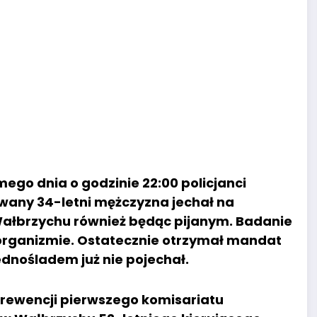
ego dnia o godzinie 22:00 policjanci
wany 34-letni mężczyzna jechał na
w Wałbrzychu również będąc pijanym. Badanie
w organizmie. Ostatecznie otrzymał mandat
jednośladem już nie pojechał.
 prewencji pierwszego komisariatu