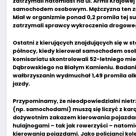
zatrzymali natomiast na ul. Armii Krajowe
samochodem osobowym. Mężczyzna ten znaj
Miał w organizmie ponad 0,2 promila tej 
zatrzymali sprawcy wykroczenia drogowe
Ostatni z kierujących znajdujących się w st
północy, kiedy kierował samochodem osob
komisariatu skontrolowali 52-letniego mi
Dąbrowskiego na Białym Kamieniu. Badani
wałbrzyszanin wydmuchał 1,49 promila alko
jazdy.
Przypominamy, że nieodpowiedzialni niet
(np. samochodami) muszą się liczyć z karą
dożywotnim zakazem kierowania pojazdam
hulajnogami – tak jak rowerzyści – natom
kierowania pojazdami. Jako policjanci ko