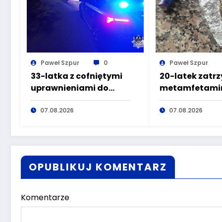
Paweł Szpur
0
Paweł Szpur
33-latka z cofniętymi
20-latek zatr
uprawnieniami do
metamfetamin
kierowania pojazdami
marihuaną pr
wyeliminowana z
07.08.2026
głuszyckich
07.08.2026
lokalnych dróg
policjantów
OPUBLIKUJ KOMENTARZ
Komentarze