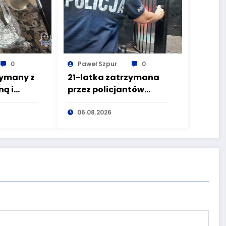
0
Paweł Szpur
0
zymany z
21-latka zatrzymana
ą i
przez policjantów
zez
kryminalnych
pierwszego
06.08.2026
komisariatu za
kradzieże sklepowe