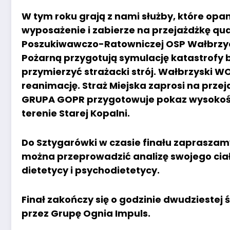
W tym roku grają z nami służby, które opan
wyposażenie i zabierze na przejażdżkę qua
Poszukiwawczo-Ratowniczej OSP Wałbrzych
Pożarną przygotują symulację katastrofy 
przymierzyć strażacki strój. Wałbrzyski W
reanimację. Straż Miejska zaprosi na prz
GRUPA GOPR przygotowuje pokaz wysokości
terenie Starej Kopalni.
Do Sztygarówki w czasie finału zapraszamy
można przeprowadzić analizę swojego ciał
dietetycy i psychodietetycy.
Finał zakończy się o godzinie dwudzieste
przez Grupę Ognia Impuls.