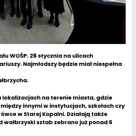
ału WOŚP. 28 stycznia na ulicach
riuszy. Najmłodszy będzie miał niespełna
ałbrzycha.
 lokalizacjach na terenie miasta, gdzie
y między innymi w instytucjach, szkołach czy
rówce w Starej Kopalni. Działają także
od wałbrzyski sztab zebrano już ponad 6