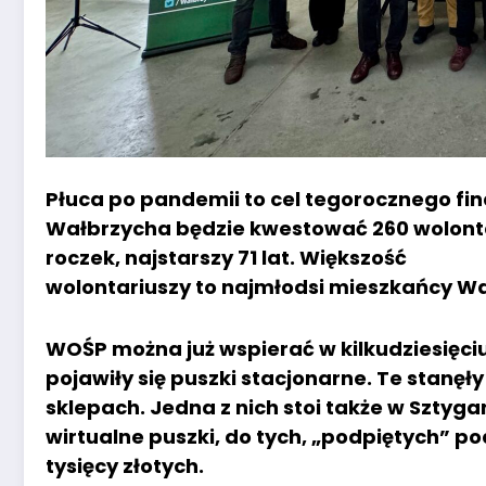
Płuca po pandemii to cel tegorocznego fin
Wałbrzycha będzie kwestować 260 wolonta
roczek, najstarszy 71 lat. Większość
wolontariuszy to najmłodsi mieszkańcy W
WOŚP można już wspierać w kilkudziesięciu
pojawiły się puszki stacjonarne. Te stanęł
sklepach. Jedna z nich stoi także w Sztyga
wirtualne puszki, do tych, „podpiętych” p
tysięcy złotych.