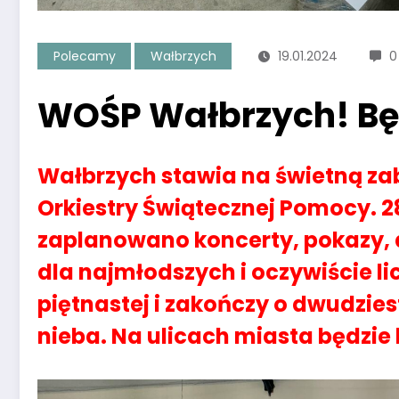
Polecamy
Wałbrzych
19.01.2024
0
WOŚP Wałbrzych! Będz
Wałbrzych stawia na świetną zab
Orkiestry Świątecznej Pomocy. 28
zaplanowano koncerty, pokazy, 
dla najmłodszych i oczywiście lic
piętnastej i zakończy o dwudzie
nieba. Na ulicach miasta będzie