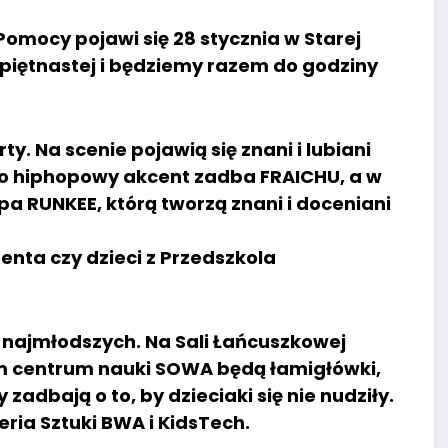
Pomocy pojawi się 28 stycznia w Starej
 piętnastej i będziemy razem do godziny
. Na scenie pojawią się znani i lubiani
, o hiphopowy akcent zadba FRAICHU, a w
 RUNKEE, którą tworzą znani i doceniani
nta czy dzieci z Przedszkola
la najmłodszych. Na Sali Łańcuszkowej
m centrum nauki SOWA będą łamigłówki,
zadbają o to, by dzieciaki się nie nudziły.
ria Sztuki BWA i KidsTech.