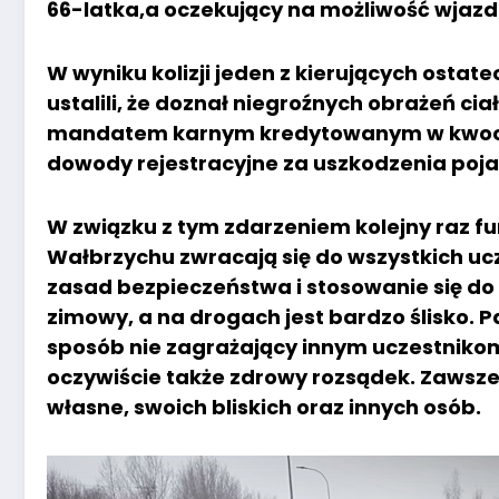
66-latka,a oczekujący na możliwość wjazd
W wyniku kolizji jeden z kierujących ostate
ustalili, że doznał niegroźnych obrażeń ci
mandatem karnym kredytowanym w kwocie 
dowody rejestracyjne za uszkodzenia poj
W związku z tym zdarzeniem kolejny raz fu
Wałbrzychu zwracają się do wszystkich u
zasad bezpieczeństwa i stosowanie się d
zimowy, a na drogach jest bardzo ślisko. 
sposób nie zagrażający innym uczestnikom
oczywiście także zdrowy rozsądek. Zaws
własne, swoich bliskich oraz innych osób.