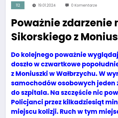
112
19.01.2024
0 Komentarze
Poważnie zdarzenie 
Sikorskiego z Monius
Do kolejnego poważnie wygląda
doszło w czwartkowe popołudnie 
z Moniuszki w Wałbrzychu. W wyn
samochodów osobowych jeden z u
do szpitala. Na szczęście nic po
Policjanci przez kilkadziesiąt mi
miejscu kolizji. Ruch w tym miej