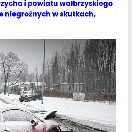
rzycha i powiatu wałbrzyskiego
e niegroźnych w skutkach,