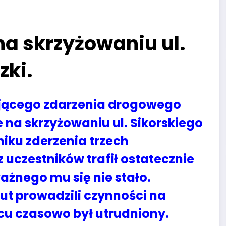
na skrzyżowaniu ul.
zki.
jącego zdarzenia drogowego
na skrzyżowaniu ul. Sikorskiego
iku zderzenia trzech
czestników trafił ostatecznie
ważnego mu się nie stało.
nut prowadzili czynności na
scu czasowo był utrudniony.