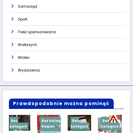
Samorząd
Sport
Treść sponsorowana
Wałbrzych
Wideo
Wydarzenia
Prawdopodobnie można pominąć
Bez kategorii
Bez
Bez
Bez
i
Region
Treść
kategorii
kategorii
kategorii
sponsorowana