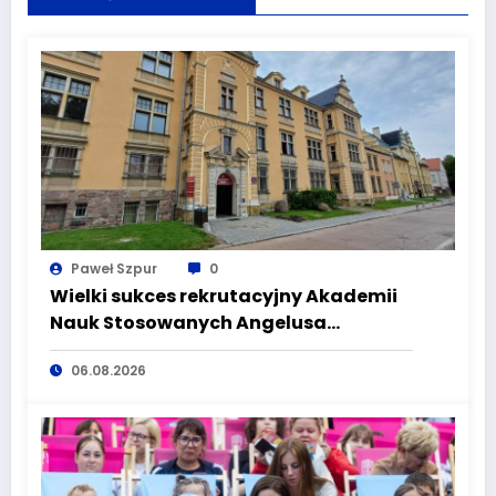
Paweł Szpur
0
Wielki sukces rekrutacyjny Akademii
Nauk Stosowanych Angelusa
Silesiusa! Uczelnia bije rekordy, ale Ty
06.08.2026
wciąż masz szansę – weź udział w II
turze naboru!