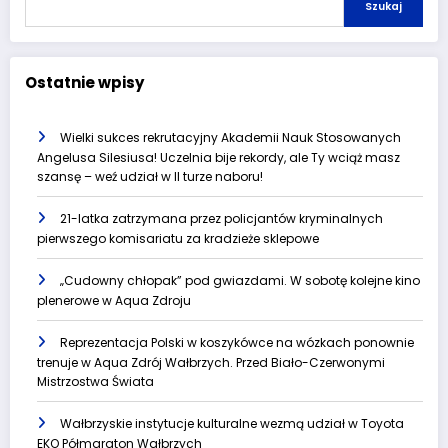
Szukaj
Ostatnie wpisy
Wielki sukces rekrutacyjny Akademii Nauk Stosowanych
Angelusa Silesiusa! Uczelnia bije rekordy, ale Ty wciąż masz
szansę – weź udział w II turze naboru!
21-latka zatrzymana przez policjantów kryminalnych
pierwszego komisariatu za kradzieże sklepowe
„Cudowny chłopak” pod gwiazdami. W sobotę kolejne kino
plenerowe w Aqua Zdroju
Reprezentacja Polski w koszykówce na wózkach ponownie
trenuje w Aqua Zdrój Wałbrzych. Przed Biało-Czerwonymi
Mistrzostwa Świata
Wałbrzyskie instytucje kulturalne wezmą udział w Toyota
EKO Półmaraton Wałbrzych