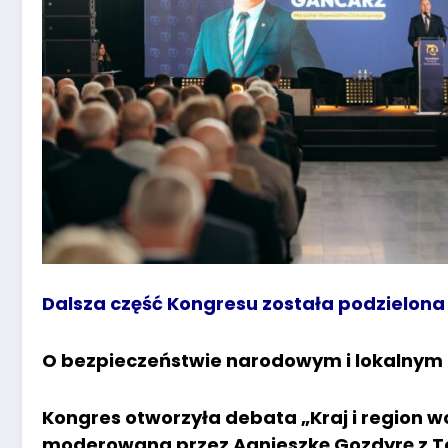
Dalsza część Kongresu została podzielona
O bezpieczeństwie narodowym i lokalnym
Kongres otworzyła debata „Kraj i region w
moderowana przez Agnieszkę Gozdyrę z Tel