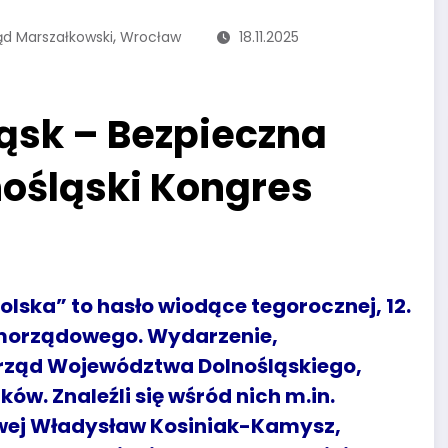
,
ąd Marszałkowski
Wrocław
18.11.2025
ląsk – Bezpieczna
nośląski Kongres
olska” to hasło wiodące tegorocznej, 12.
amorządowego. Wydarzenie,
rząd Województwa Dolnośląskiego,
ów. Znaleźli się wśród nich m.in.
owej Władysław Kosiniak-Kamysz,