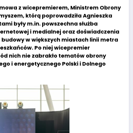
ozmowa z wicepremierem, Ministrem Obrony
yszem, którą poprowadziła Agnieszka
atami były m.in. powszechna służba
ternetowej i medialnej oraz doświadczenia
 budowy w większych miastach linii metra
eszkańców. Po niej wicepremier
ród nich nie zabrakło tematów obrony
go i energetycznego Polski i Dolnego