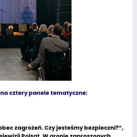
 na cztery panele tematyczne:
obec zagrożeń. Czy jesteśmy bezpieczni?”,
ewizji Polsat. W gronie zaproszonych