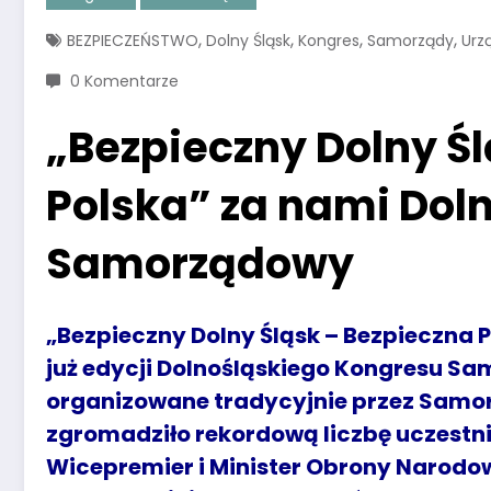
,
,
,
,
BEZPIECZEŃSTWO
Dolny Śląsk
Kongres
Samorządy
Urz
0 Komentarze
„Bezpieczny Dolny Ś
Polska” za nami Dol
Samorządowy
„Bezpieczny Dolny Śląsk – Bezpieczna P
już edycji Dolnośląskiego Kongresu S
organizowane tradycyjnie przez Samo
zgromadziło rekordową liczbę uczestnik
Wicepremier i Minister Obrony Narod