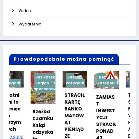
Wideo
Wydarzenia
Prawdopodobnie można pominąć
Bez kategorii
Bez
Bez
Bez
Region
Treść
kategorii
kategorii
kategorii
sponsorowana
STRACIŁ
TESTY
ZAMIAS
KARTĘ
SPRAW
T
BANKO
NOŚCIO
INWEST
Rzeźba
MATOW
WE DLA
YCJI
z Zamku
m
Ą I
KANDYD
STRACIŁ
Książ
PIENIĄD
ATÓW
PONAD
odzyska
ZE
DO
26
43
ła…