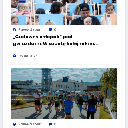
Paweł Szpur
0
„Cudowny chłopak” pod
gwiazdami. W sobotę kolejne kino
plenerowe w Aqua Zdroju
06.08.2026
Paweł Szpur
0