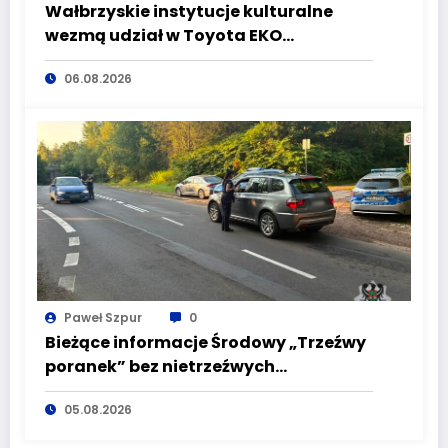
Wałbrzyskie instytucje kulturalne
wezmą udział w Toyota EKO
Półmaraton Wałbrzych
06.08.2026
Paweł Szpur
0
Bieżące informacje Środowy „Trzeźwy
poranek” bez nietrzeźwych
kierujących! To cieszy!
05.08.2026