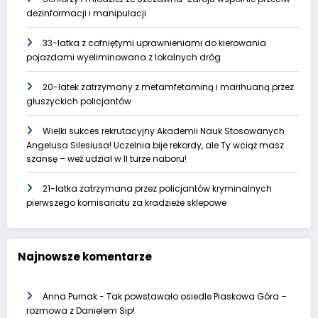
dezinformacji i manipulacji
33-latka z cofniętymi uprawnieniami do kierowania
pojazdami wyeliminowana z lokalnych dróg
20-latek zatrzymany z metamfetaminą i marihuaną przez
głuszyckich policjantów
Wielki sukces rekrutacyjny Akademii Nauk Stosowanych
Angelusa Silesiusa! Uczelnia bije rekordy, ale Ty wciąż masz
szansę – weź udział w II turze naboru!
21-latka zatrzymana przez policjantów kryminalnych
pierwszego komisariatu za kradzieże sklepowe
Najnowsze komentarze
Anna Purnak
-
Tak powstawało osiedle Piaskowa Góra –
rozmowa z Danielem Sip!