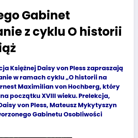
jego Gabinet
ie z cyklu O historii
iąż
a Księżnej Daisy von Pless zapraszają
nie w ramach cyklu „O historii na
rnest Maximilian von Hochberg, który
na początku XVIII wieku. Prelekcja,
 Daisy von Pless, Mateusz Mykytyszyn
worzonego Gabinetu Osobliwości