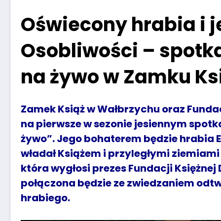
Oświecony hrabia i 
Osobliwości – spotkan
na żywo w Zamku Ks
Zamek Książ w Wałbrzychu oraz Fundacj
na pierwsze w sezonie jesiennym spotka
żywo”. Jego bohaterem będzie hrabia E
władał Książem i przyległymi ziemiami 
która wygłosi prezes Fundacji Księżnej
połączona będzie ze zwiedzaniem odt
hrabiego.