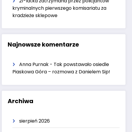
21-latka zatrzymana przez policjantów
kryminalnych pierwszego komisariatu za
kradzieże sklepowe
Najnowsze komentarze
Anna Purnak
-
Tak powstawało osiedle
Piaskowa Góra – rozmowa z Danielem Sip!
Archiwa
sierpień 2026