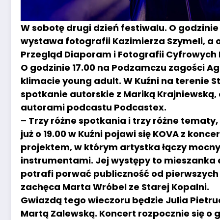
W sobotę drugi dzień festiwalu. O godzinie 
wystawa fotografii Kazimierza Szymeli, a o 
Przegląd Diaporam i Fotografii Cyfrowych
O godzinie 17.00 na Podzamczu zagości Ag
klimacie young adult. W Kuźni na terenie St
spotkanie autorskie z Mariką Krajniewską, 
autorami podcastu Podcastex.
– Trzy różne spotkania i trzy różne tematy,
już o 19.00 w Kuźni pojawi się KOVA z kon
projektem, w którym artystka łączy mocny 
instrumentami. Jej występy to mieszanka e
potrafi porwać publiczność od pierwszyc
zachęca Marta Wróbel ze Starej Kopalni.
Gwiazdą tego wieczoru będzie Julia Pietruc
Martą Zalewską. Koncert rozpocznie się o g