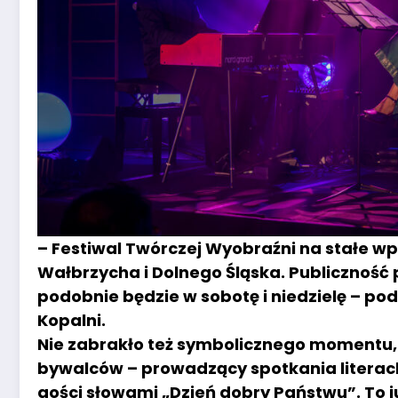
– Festiwal Twórczej Wyobraźni na stałe wp
Wałbrzycha i Dolnego Śląska. Publiczność 
podobnie będzie w sobotę i niedzielę – pod
Kopalni.
Nie zabrakło też symbolicznego momentu, 
bywalców – prowadzący spotkania literacki
gości słowami „Dzień dobry Państwu”. To j