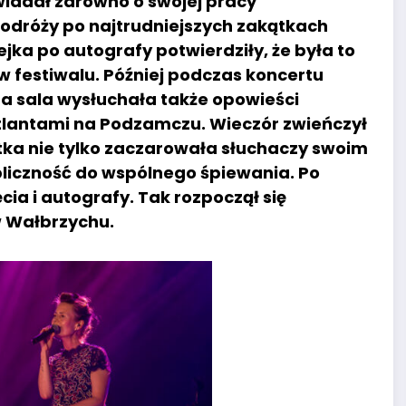
wiadał zarówno o swojej pracy
h podróży po najtrudniejszych zakątkach
ejka po autografy potwierdziły, że była to
 festiwalu. Później podczas koncertu
a sala wysłuchała także opowieści
 Atlantami na Podzamczu. Wieczór zwieńczył
ka nie tylko zaczarowała słuchaczy swoim
iczność do wspólnego śpiewania. Po
cia i autografy. Tak rozpoczął się
w Wałbrzychu.