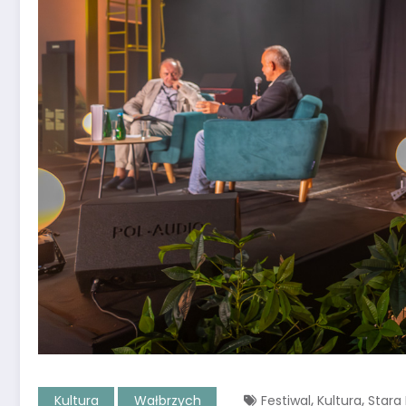
,
,
Kultura
Wałbrzych
Festiwal
Kultura
Stara