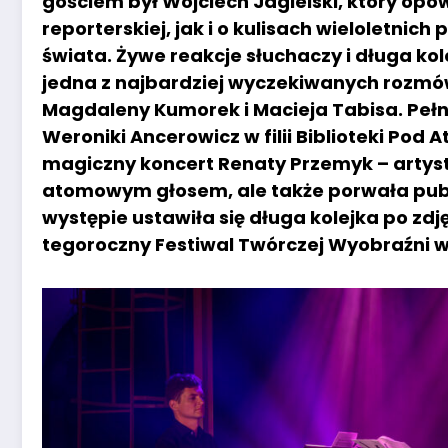
gościem był Wojciech Jagielski, który opo
reporterskiej, jak i o kulisach wieloletnic
świata. Żywe reakcje słuchaczy i długa kol
jedna z najbardziej wyczekiwanych rozmów
Magdaleny Kumorek i Macieja Tabisa. Pełn
Weroniki Ancerowicz w filii Biblioteki Pod
magiczny koncert Renaty Przemyk – artyst
atomowym głosem, ale także porwała publ
występie ustawiła się długa kolejka po zdję
tegoroczny Festiwal Twórczej Wyobraźni 