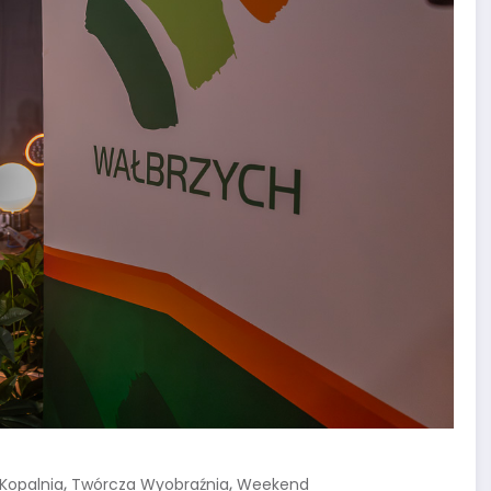
,
,
 Kopalnia
Twórcza Wyobraźnia
Weekend