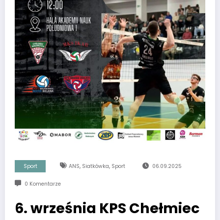
,
,
Sport
ANS
Siatkówka
Sport
06.09.2025
0 Komentarze
6. września KPS Chełmiec