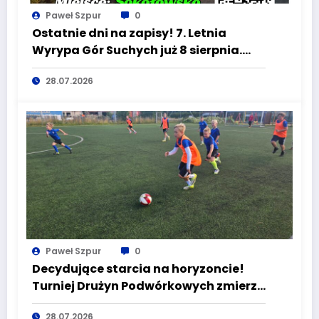
Paweł Szpur
0
Ostatnie dni na zapisy! 7. Letnia
Wyrypa Gór Suchych już 8 sierpnia.
Świętuj jubileusz Mieroszowa na
28.07.2026
szlaku
Paweł Szpur
0
Decydujące starcia na horyzoncie!
Turniej Drużyn Podwórkowych zmierza
do finału
28.07.2026