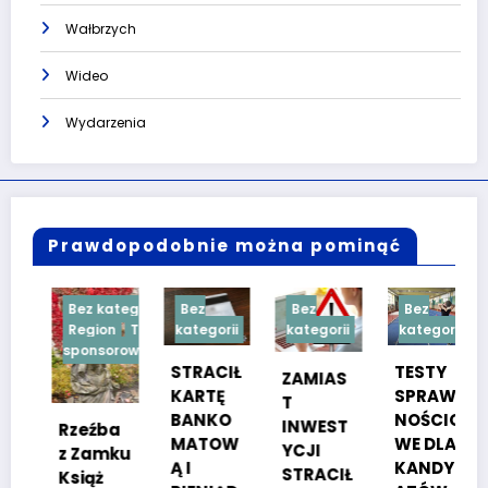
Wałbrzych
Wideo
Wydarzenia
Prawdopodobnie można pominąć
Bez kategorii
Bez
Bez
Bez
Region
Treść
kategorii
kategorii
kategorii
sponsorowana
STRACIŁ
TESTY
ZAMIAS
KARTĘ
SPRAW
T
BANKO
NOŚCIO
INWEST
Rzeźba
MATOW
WE DLA
YCJI
z Zamku
Ą I
KANDYD
STRACIŁ
Książ