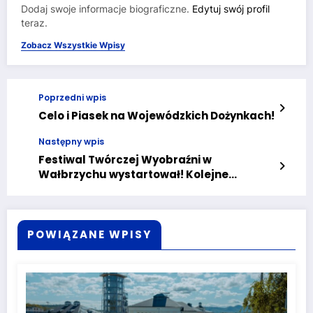
Dodaj swoje informacje biograficzne.
Edytuj swój profil
teraz.
Zobacz Wszystkie Wpisy
Poprzedni wpis
Celo i Piasek na Wojewódzkich Dożynkach!
Następny wpis
Festiwal Twórczej Wyobraźni w
Wałbrzychu wystartował! Kolejne
spotkania w sobotę i niedzielę
POWIĄZANE WPISY