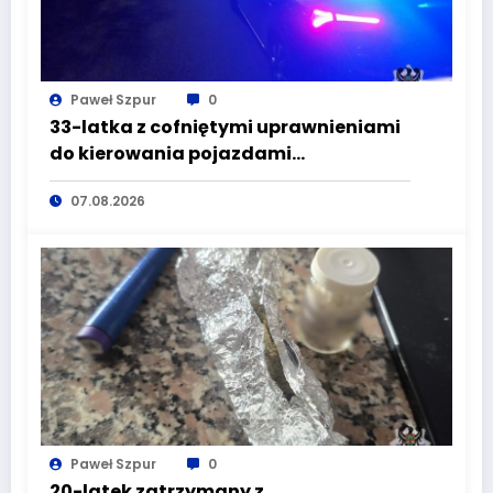
Paweł Szpur
0
33-latka z cofniętymi uprawnieniami
do kierowania pojazdami
wyeliminowana z lokalnych dróg
07.08.2026
Paweł Szpur
0
20-latek zatrzymany z