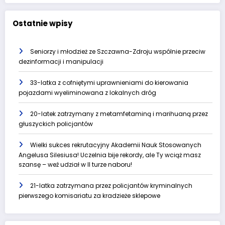
Ostatnie wpisy
Seniorzy i młodzież ze Szczawna-Zdroju wspólnie przeciw
dezinformacji i manipulacji
33-latka z cofniętymi uprawnieniami do kierowania
pojazdami wyeliminowana z lokalnych dróg
20-latek zatrzymany z metamfetaminą i marihuaną przez
głuszyckich policjantów
Wielki sukces rekrutacyjny Akademii Nauk Stosowanych
Angelusa Silesiusa! Uczelnia bije rekordy, ale Ty wciąż masz
szansę – weź udział w II turze naboru!
21-latka zatrzymana przez policjantów kryminalnych
pierwszego komisariatu za kradzieże sklepowe