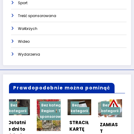
Sport
Treść sponsorowana
Wałbrzych
Wideo
Wydarzenia
Prawdopodobnie można pominąć
Bez kategorii
Bez
Bez
Bez
i
Region
Treść
kategorii
kategorii
kategorii
sponsorowana
i
STRACIŁ
TESTY
ZAMIAS
KARTĘ
SPRAW
T