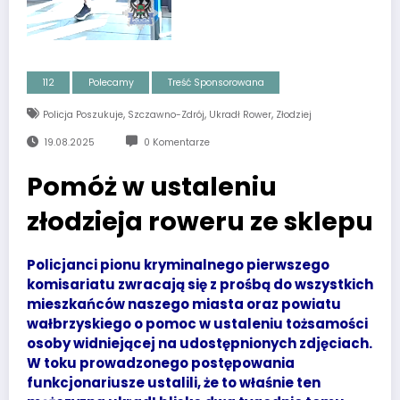
112
Polecamy
Treść Sponsorowana
,
,
,
Policja Poszukuje
Szczawno-Zdrój
Ukradł Rower
Złodziej
19.08.2025
0 Komentarze
Pomóż w ustaleniu
złodzieja roweru ze sklepu
Policjanci pionu kryminalnego pierwszego
komisariatu zwracają się z prośbą do wszystkich
mieszkańców naszego miasta oraz powiatu
wałbrzyskiego o pomoc w ustaleniu tożsamości
osoby widniejącej na udostępnionych zdjęciach.
W toku prowadzonego postępowania
funkcjonariusze ustalili, że to właśnie ten