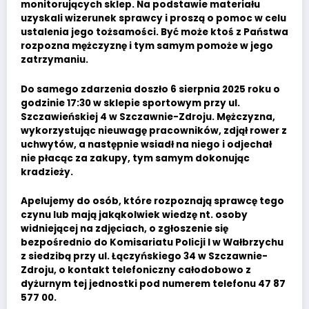
monitorujących sklep. Na podstawie materiału
uzyskali wizerunek sprawcy i proszą o pomoc w celu
ustalenia jego tożsamości. Być może ktoś z Państwa
rozpozna mężczyznę i tym samym pomoże w jego
zatrzymaniu.
Do samego zdarzenia doszło 6 sierpnia 2025 roku o
godzinie 17:30 w sklepie sportowym przy ul.
Szczawieńskiej 4 w Szczawnie-Zdroju. Mężczyzna,
wykorzystując nieuwagę pracowników, zdjął rower z
uchwytów, a następnie wsiadł na niego i odjechał
nie płacąc za zakupy, tym samym dokonując
kradzieży.
Apelujemy do osób, które rozpoznają sprawcę tego
czynu lub mają jakąkolwiek wiedzę nt. osoby
widniejącej na zdjęciach, o zgłoszenie się
bezpośrednio do Komisariatu Policji I w Wałbrzychu
z siedzibą przy ul. Łączyńskiego 34 w Szczawnie-
Zdroju, o kontakt telefoniczny całodobowo z
dyżurnym tej jednostki pod numerem telefonu 47 87
577 00.