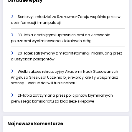
Ostatnie wpisy
Seniorzy i młodzież ze Szczawna-Zdroju wspólnie przeciw
dezinformacji i manipulacji
33-latka z cofniętymi uprawnieniami do kierowania
pojazdami wyeliminowana z lokalnych dróg
20-latek zatrzymany z metamfetaminą i marihuaną przez
głuszyckich policjantów
Wielki sukces rekrutacyjny Akademii Nauk Stosowanych
Angelusa Silesiusa! Uczelnia bije rekordy, ale Ty wciąż masz
szansę – weź udział w II turze naboru!
21-latka zatrzymana przez policjantów kryminalnych
pierwszego komisariatu za kradzieże sklepowe
Najnowsze komentarze