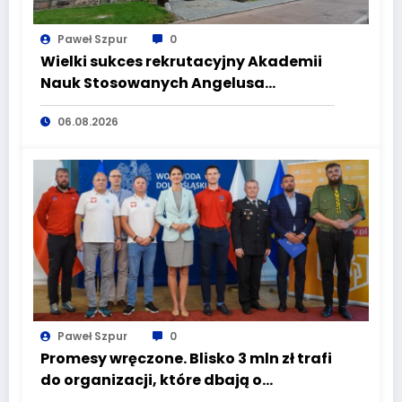
Paweł Szpur
0
Wielki sukces rekrutacyjny Akademii
Nauk Stosowanych Angelusa
Silesiusa! Uczelnia bije rekordy, ale Ty
06.08.2026
wciąż masz szansę – weź udział w II
turze naboru!
Paweł Szpur
0
Promesy wręczone. Blisko 3 mln zł trafi
do organizacji, które dbają o
bezpieczeństwo mieszkańców