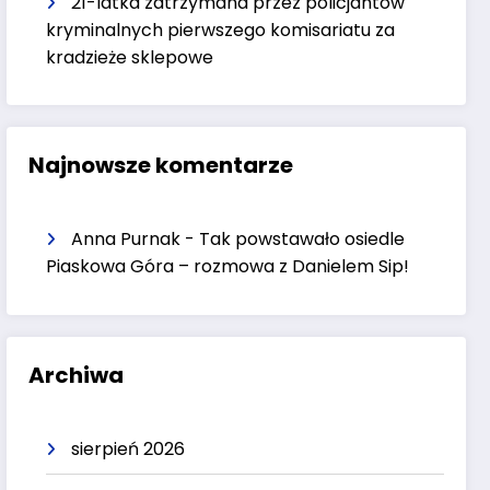
21-latka zatrzymana przez policjantów
kryminalnych pierwszego komisariatu za
kradzieże sklepowe
Najnowsze komentarze
Anna Purnak
-
Tak powstawało osiedle
Piaskowa Góra – rozmowa z Danielem Sip!
Archiwa
sierpień 2026