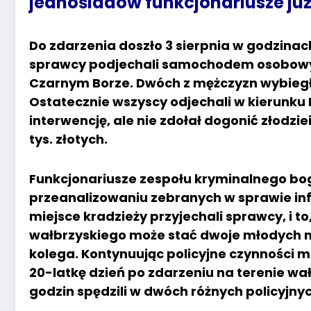
jednośladów funkcjonariusze już
Do zdarzenia doszło 3 sierpnia w godzina
sprawcy podjechali samochodem osobowym 
Czarnym Borze. Dwóch z mężczyzn wybiegło
Ostatecznie wszyscy odjechali w kierunku
interwencję, ale nie zdołał dogonić złodzi
tys. złotych.
Funkcjonariusze zespołu kryminalnego bo
przeanalizowaniu zebranych w sprawie inf
miejsce kradzieży przyjechali sprawcy, i t
wałbrzyskiego może stać dwoje młodych m
kolega. Kontynuując policyjne czynności m
20-latkę dzień po zdarzeniu na terenie wa
godzin spędzili w dwóch różnych policyjnyc