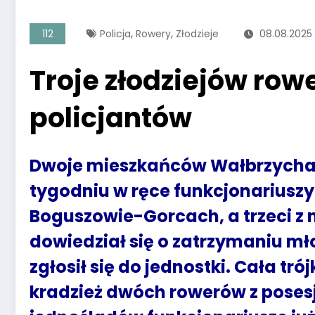
,
,
112
Policja
Rowery
Złodzieje
08.08.2025
Troje złodziejów ro
policjantów
Dwoje mieszkańców Wałbrzycha w
tygodniu w ręce funkcjonariuszy 
Boguszowie-Gorcach, a trzeci z n
dowiedział się o zatrzymaniu mł
zgłosił się do jednostki. Cała tr
kradzież dwóch rowerów z posesj