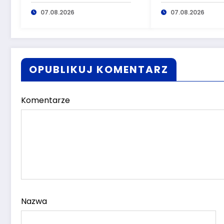
kierowania pojazdami
marihuaną pr
wyeliminowana z
07.08.2026
głuszyckich
07.08.2026
lokalnych dróg
policjantów
OPUBLIKUJ KOMENTARZ
Komentarze
Nazwa