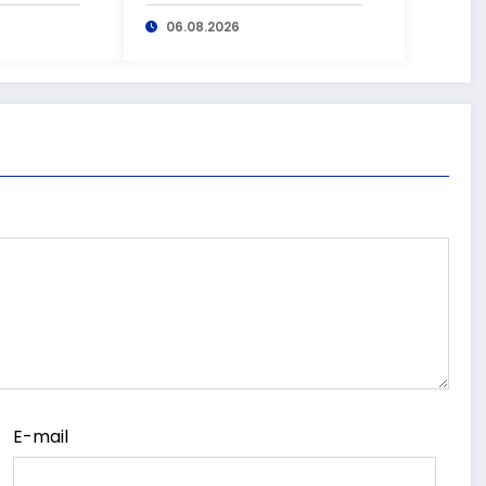
zez
kryminalnych
pierwszego
06.08.2026
komisariatu za
kradzieże sklepowe
E-mail