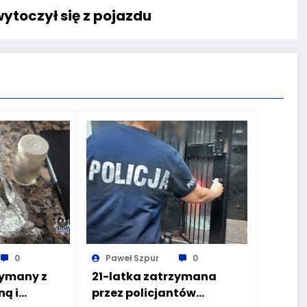
ytoczył się z pojazdu
0
Paweł Szpur
0
zymany z
21-latka zatrzymana
ą i
przez policjantów