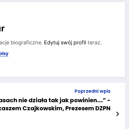
r
acje biograficzne.
Edytuj swój profil
teraz.
pisy
Poprzedni wpis
ach nie działa tak jak powinien….” -
kaszem Czajkowskim, Prezesem DZPN