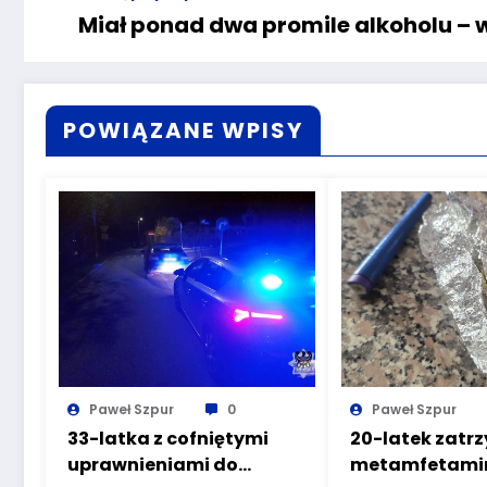
Miał ponad dwa promile alkoholu – w
POWIĄZANE WPISY
Paweł Szpur
0
Paweł Szpur
33-latka z cofniętymi
20-latek zatr
uprawnieniami do
metamfetamin