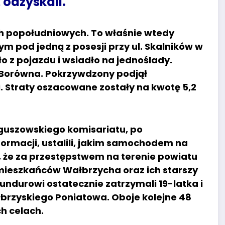
 odzyskali.
ch popołudniowych. To właśnie wtedy
pod jedną z posesji przy ul. Skalników w
 z pojazdu i wsiadło na jednoślady.
 Borówna. Pokrzywdzony podjął
ei. Straty oszacowane zostały na kwotę 5,2
guszowskiego komisariatu, po
ormacji, ustalili, jakim samochodem na
o, że za przestępstwem na terenie powiatu
ieszkańców Wałbrzycha oraz ich starszy
undurowi ostatecznie zatrzymali 19-latka i
łbrzyskiego Poniatowa. Oboje kolejne 48
h celach.