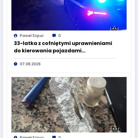
Paweł Szpur
0
33-latka z cofniętymi uprawnieniami
do kierowania pojazdami
wyeliminowana z lokalnych dróg
07.08.2026
Paweł Szpur
0