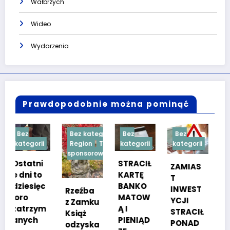
Wałbrzych
Wideo
Wydarzenia
Prawdopodobnie można pominąć
Bez kategorii
Bez
Bez
Bez
i
Region
Treść
kategorii
kategorii
kategorii
sponsorowana
i
STRACIŁ
TESTY
ZAMIAS
KARTĘ
SPRAW
T
c
BANKO
NOŚCIO
INWEST
Rzeźba
MATOW
WE DLA
YCJI
z Zamku
m
Ą I
KANDYD
STRACIŁ
Książ
PIENIĄD
ATÓW
PONAD
odzyska