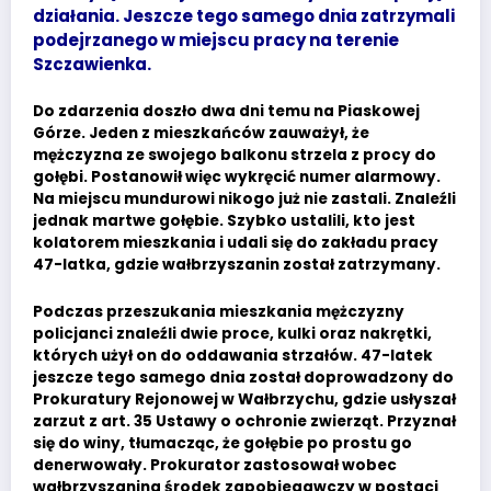
działania. Jeszcze tego samego dnia zatrzymali
podejrzanego w miejscu pracy na terenie
Szczawienka.
Do zdarzenia doszło dwa dni temu na Piaskowej
Górze. Jeden z mieszkańców zauważył, że
mężczyzna ze swojego balkonu strzela z procy do
gołębi. Postanowił więc wykręcić numer alarmowy.
Na miejscu mundurowi nikogo już nie zastali. Znaleźli
jednak martwe gołębie. Szybko ustalili, kto jest
kolatorem mieszkania i udali się do zakładu pracy
47-latka, gdzie wałbrzyszanin został zatrzymany.
Podczas przeszukania mieszkania mężczyzny
policjanci znaleźli dwie proce, kulki oraz nakrętki,
których użył on do oddawania strzałów. 47-latek
jeszcze tego samego dnia został doprowadzony do
Prokuratury Rejonowej w Wałbrzychu, gdzie usłyszał
zarzut z art. 35 Ustawy o ochronie zwierząt. Przyznał
się do winy, tłumacząc, że gołębie po prostu go
denerwowały. Prokurator zastosował wobec
wałbrzyszanina środek zapobiegawczy w postaci