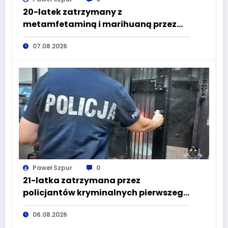
20-latek zatrzymany z
metamfetaminą i marihuaną przez
głuszyckich policjantów
07.08.2026
Paweł Szpur
0
21-latka zatrzymana przez
policjantów kryminalnych pierwszego
komisariatu za kradzieże sklepowe
06.08.2026