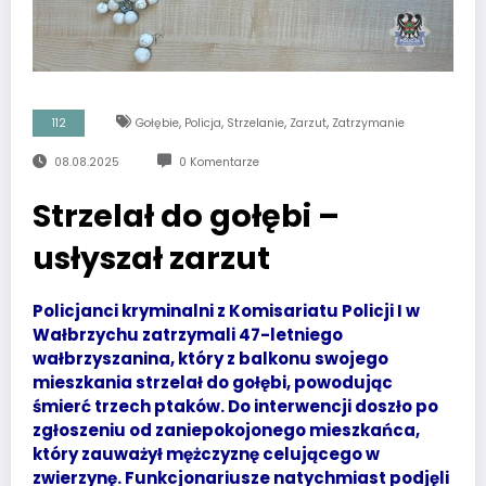
,
,
,
,
112
Gołębie
Policja
Strzelanie
Zarzut
Zatrzymanie
08.08.2025
0 Komentarze
Strzelał do gołębi –
usłyszał zarzut
Policjanci kryminalni z Komisariatu Policji I w
Wałbrzychu zatrzymali 47-letniego
wałbrzyszanina, który z balkonu swojego
mieszkania strzelał do gołębi, powodując
śmierć trzech ptaków. Do interwencji doszło po
zgłoszeniu od zaniepokojonego mieszkańca,
który zauważył mężczyznę celującego w
zwierzynę. Funkcjonariusze natychmiast podjęli