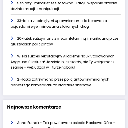
Seniorzy i młodzież ze Szczawna-Zdroju wspólnie przeciw
dezinformacji i manipulacji
33-latka z cofniętymi uprawnieniami do kierowania
pojazdami wyeliminowana z lokalnych dróg
20-latek zatrzymany z metamfetaminą i marihuaną przez
głuszyckich policjantów
Wielki sukces rekrutacyjny Akademii Nauk Stosowanych
Angelusa Silesiusa! Uczelnia bije rekordy, ale Ty wciąż masz
szansę – weź udział w II turze naboru!
21-latka zatrzymana przez policjantów kryminalnych
pierwszego komisariatu za kradzieże sklepowe
Najnowsze komentarze
Anna Purnak
-
Tak powstawało osiedle Piaskowa Góra –