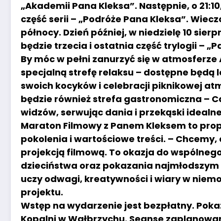
„Akademii Pana Kleksa”. Następnie, o 21:1
część serii – „Podróże Pana Kleksa”. Wiec
północy. Dzień później, w niedzielę 10 sier
będzie trzecia i ostatnia część trylogii – „
By móc w pełni zanurzyć się w atmosferze
specjalną strefę relaksu – dostępne będą 
swoich kocyków i celebracji piknikowej a
będzie również strefa gastronomiczna – 
widzów, serwując dania i przekąski idealn
Maraton Filmowy z Panem Kleksem to propo
pokolenia i wartościowe treści. – Chcemy, 
projekcją filmową. To okazja do wspólneg
dzieciństwa oraz pokazania najmłodszym m
uczy odwagi, kreatywności i wiary w niemo
projektu.
Wstęp na wydarzenie jest bezpłatny. Pokaz
Kopalni w Wałbrzychu. Seanse zaplanowano n