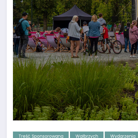
Treść Sponsorowana
Wałbrzych
Wydarzenia