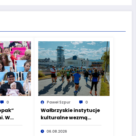
0
Paweł Szpur
0
opak”
Wałbrzyskie instytucje
i. W
kulturalne wezmą
 kino
udział w Toyota EKO
Aqua
Półmaraton Wałbrzych
06.08.2026