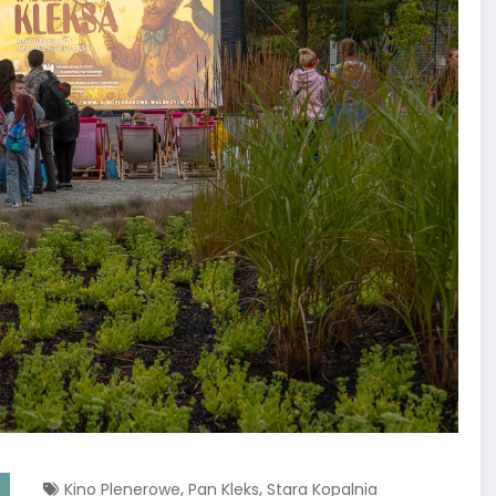
,
,
Kino Plenerowe
Pan Kleks
Stara Kopalnia