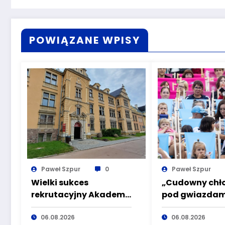
POWIĄZANE WPISY
Paweł Szpur
0
Paweł Szpur
Wielki sukces
„Cudowny chł
rekrutacyjny Akademii
pod gwiazdam
Nauk Stosowanych
sobotę kolejne
Angelusa Silesiusa!
06.08.2026
plenerowe w 
06.08.2026