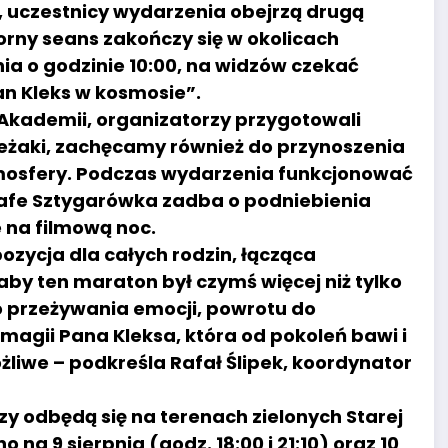
0, uczestnicy wydarzenia obejrzą drugą
zorny seans zakończy się w okolicach
pnia o godzinie 10:00, na widzów czekać
Pan Kleks w kosmosie”.
 Akademii, organizatorzy przygotowali
leżaki, zachęcamy również do przynoszenia
tmosfery. Podczas wydarzenia funkcjonować
Cafe Sztygarówka zadba o podniebienia
e na filmową noc.
zycja dla całych rodzin, łącząca
aby ten maraton był czymś więcej niż tylko
o przeżywania emocji, powrotu do
agii Pana Kleksa, która od pokoleń bawi i
żliwe – podkreśla Rafał Ślipek, koordynator
y odbędą się na terenach zielonych Starej
a 9 sierpnia (godz. 18:00 i 21:10) oraz 10