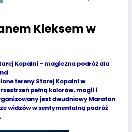
Panem Kleksem w
arej Kopalni – magiczna podróż dla
end
elone tereny Starej Kopalni w
zestrzeń pełną kolorów, magii i
 organizowany jest dwudniowy Maraton
rze widzów w sentymentalną podróż
.