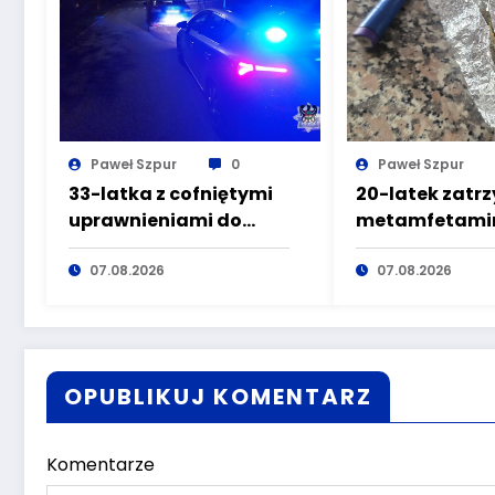
Paweł Szpur
0
Paweł Szpur
33-latka z cofniętymi
20-latek zatr
uprawnieniami do
metamfetamin
kierowania pojazdami
marihuaną pr
wyeliminowana z
07.08.2026
głuszyckich
07.08.2026
lokalnych dróg
policjantów
OPUBLIKUJ KOMENTARZ
Komentarze