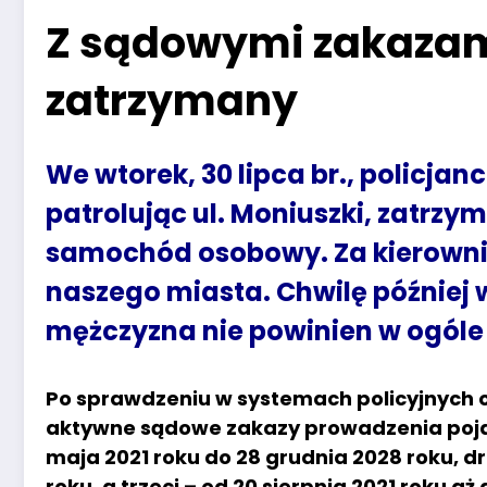
Z sądowymi zakazami
zatrzymany
We wtorek, 30 lipca br., policjan
patrolując ul. Moniuszki, zatrzym
samochód osobowy. Za kierownic
naszego miasta. Chwilę później w
mężczyzna nie powinien w ogóle 
Po sprawdzeniu w systemach policyjnych ok
aktywne sądowe zakazy prowadzenia pojaz
maja 2021 roku do 28 grudnia 2028 roku, dr
roku, a trzeci – od 20 sierpnia 2021 roku a