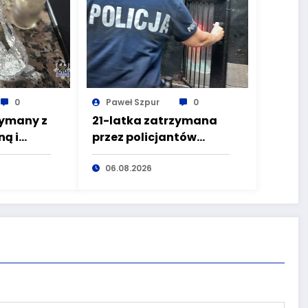
0
Paweł Szpur
0
zymany z
21-latka zatrzymana
ą i
przez policjantów
zez
kryminalnych
pierwszego
06.08.2026
komisariatu za
kradzieże sklepowe