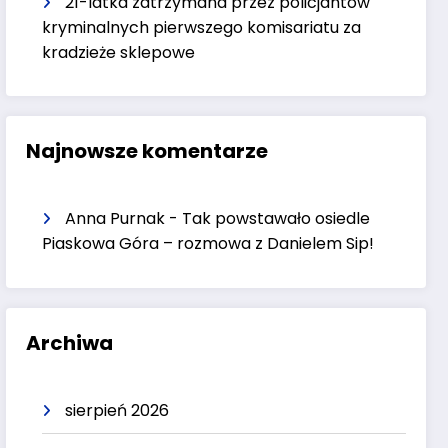
21-latka zatrzymana przez policjantów
kryminalnych pierwszego komisariatu za
kradzieże sklepowe
Najnowsze komentarze
Anna Purnak
-
Tak powstawało osiedle
Piaskowa Góra – rozmowa z Danielem Sip!
Archiwa
sierpień 2026