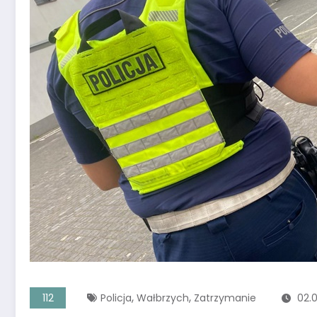
,
,
112
Policja
Wałbrzych
Zatrzymanie
02.