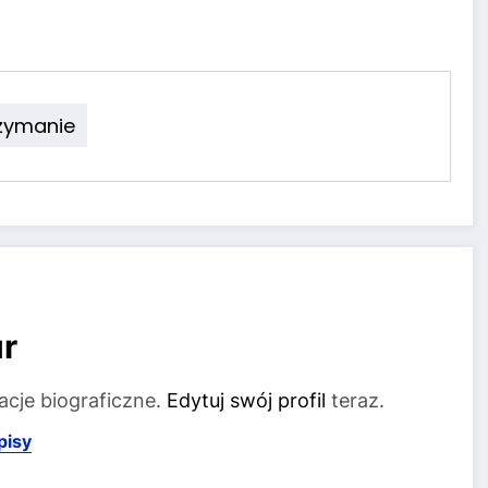
zymanie
r
acje biograficzne.
Edytuj swój profil
teraz.
pisy