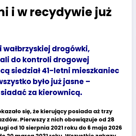
 i w recydywie już
ci wałbrzyskiej drogówki,
ali do kontroli drogowej
ą siedział 41-letni mieszkaniec
szystko było już jasne –
siadać za kierownicą.
azało się, że kierujący posiada aż trzy
dów. Pierwszy z nich obowiązuje od 28
ugi od 10 sierpnia 2021 roku do 6 maja 2026
ż do 20 marca 2031 roku. Wszystkie zakazy