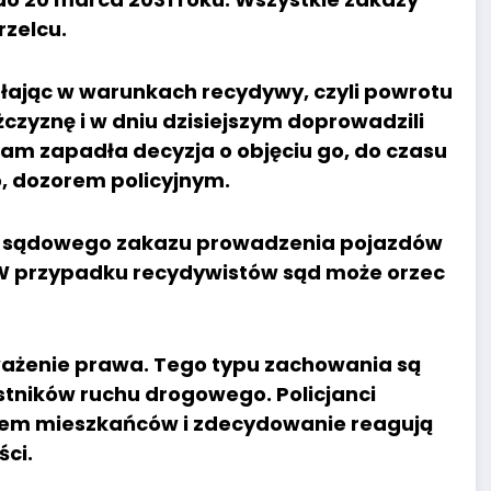
rzelcu.
iałając w warunkach recydywy, czyli powrotu
żczyznę i w dniu dzisiejszym doprowadzili
am zapadła decyzja o objęciu go, do czasu
 dozorem policyjnym.
do sądowego zakazu prowadzenia pojazdów
. W przypadku recydywistów sąd może orzec
eważenie prawa. Tego typu zachowania są
tników ruchu drogowego. Policjanci
em mieszkańców i zdecydowanie reagują
ci.