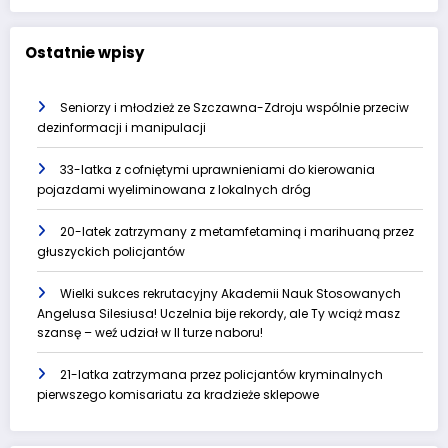
Ostatnie wpisy
Seniorzy i młodzież ze Szczawna-Zdroju wspólnie przeciw
dezinformacji i manipulacji
33-latka z cofniętymi uprawnieniami do kierowania
pojazdami wyeliminowana z lokalnych dróg
20-latek zatrzymany z metamfetaminą i marihuaną przez
głuszyckich policjantów
Wielki sukces rekrutacyjny Akademii Nauk Stosowanych
Angelusa Silesiusa! Uczelnia bije rekordy, ale Ty wciąż masz
szansę – weź udział w II turze naboru!
21-latka zatrzymana przez policjantów kryminalnych
pierwszego komisariatu za kradzieże sklepowe