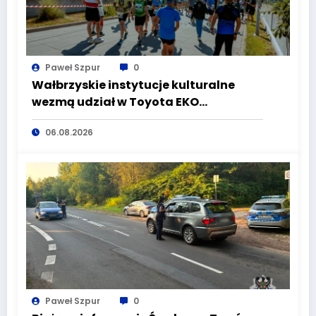
Paweł Szpur
0
Wałbrzyskie instytucje kulturalne
wezmą udział w Toyota EKO
Półmaraton Wałbrzych
06.08.2026
Paweł Szpur
0