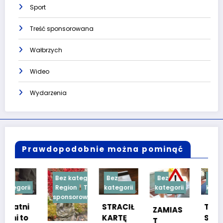
Sport
Treść sponsorowana
Wałbrzych
Wideo
Wydarzenia
Prawdopodobnie można pominąć
Bez kategorii
Bez
Bez
Bez
Region
Treść
kategorii
kategorii
kategorii
sponsorowana
STRACIŁ
TESTY
ZAMIAS
KARTĘ
SPRAW
T