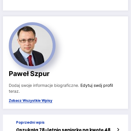
Paweł Szpur
Dodaj swoje informacje biograficzne.
Edytuj swój profil
teraz.
Zobacz Wszystkie Wpisy
Poprzedni wpis
Oszukała 78-letnią seniorkę na kwotę 48