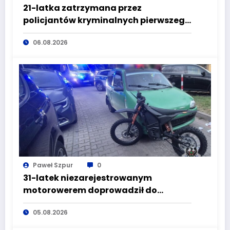
21-latka zatrzymana przez
policjantów kryminalnych pierwszego
komisariatu za kradzieże sklepowe
06.08.2026
Paweł Szpur
0
31-latek niezarejestrowanym
motorowerem doprowadził do
wypadku będąc pod wpływem
05.08.2026
alkoholu