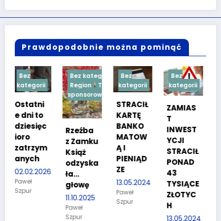
Prawdopodobnie można pominąć
Bez kategorii
Bez
Bez
Bez
i
Region
Treść
kategorii
kategorii
kategorii
sponsorowana
i
STRACIŁ
TESTY
ZAMIAS
o
KARTĘ
SPRAW
T
c
BANKO
NOŚCIO
INWEST
Rzeźba
MATOW
WE DLA
YCJI
z Zamku
m
Ą I
KANDYD
STRACIŁ
Książ
PIENIĄD
ATÓW
PONAD
odzyska
ZE
DO
026
43
ła…
POLICJI
13.05.2024
TYSIĄCE
głowę
Paweł
27.03.2024
ZŁOTYC
11.10.2025
Szpur
Paweł
H
Paweł
Szpur
Szpur
13.05.2024