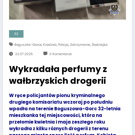
112
,
,
,
,
Boguszów-Gorce
Kradzież
Policja
Zatrzymanie
Złodziejka
22.07.2025
0 Komentarze
Wykradała perfumy z
wałbrzyskich drogerii
W ręce policjantów pionu kryminalnego
drugiego komisariatu wczoraj po południu
wpadła na terenie Boguszowa-Gorc 32-letnia
mieszkanka tej miejscowości, która na
przełomie kwietnia i maja zeszłego roku
wykradła z kilku różnych drogerii z terenu