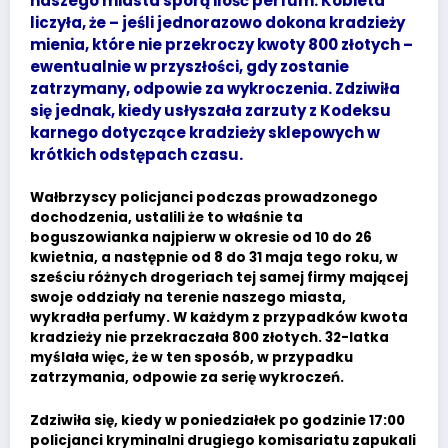
naszego miasta sporą ilość perfum. Kobieta
liczyła, że – jeśli jednorazowo dokona kradzieży
mienia, które nie przekroczy kwoty 800 złotych –
ewentualnie w przyszłości, gdy zostanie
zatrzymany, odpowie za wykroczenia. Zdziwiła
się jednak, kiedy usłyszała zarzuty z Kodeksu
karnego dotyczące kradzieży sklepowych w
krótkich odstępach czasu.
Wałbrzyscy policjanci podczas prowadzonego
dochodzenia, ustalili że to właśnie ta
boguszowianka najpierw w okresie od 10 do 26
kwietnia, a następnie od 8 do 31 maja tego roku, w
sześciu różnych drogeriach tej samej firmy mającej
swoje oddziały na terenie naszego miasta,
wykradła perfumy. W każdym z przypadków kwota
kradzieży nie przekraczała 800 złotych. 32-latka
myślała więc, że w ten sposób, w przypadku
zatrzymania, odpowie za serię wykroczeń.
Zdziwiła się, kiedy w poniedziałek po godzinie 17:00
policjanci kryminalni drugiego komisariatu zapukali