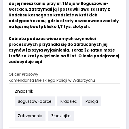
do jej mieszkania przy ul. 1 Maja w Boguszowie-
Gorcach, zatrzymali ją i postawili dwa zarzuty z
Kodeksu karnego za kradzieże w krótkich
odstępach czasu, gdzie straty oszacowane zostały
na łączną kwotę blisko 1,7 tys. złotych.
Kobieta podczas wieczornych czynności
procesowych przyznała się do zarzucanych jej
czynów i złożyła wyjaśnienia. Teraz 32-latka może
trafić za kraty więzienia na 5 lat. O losie podejrzanej
zadecyduje sąd
Oficer Prasowy
Komendanta Miejskiego Policji w Wałbrzychu
Znacznik
Boguszów-Gorce
Kradzież
Policja
Zatrzymanie
Złodziejka