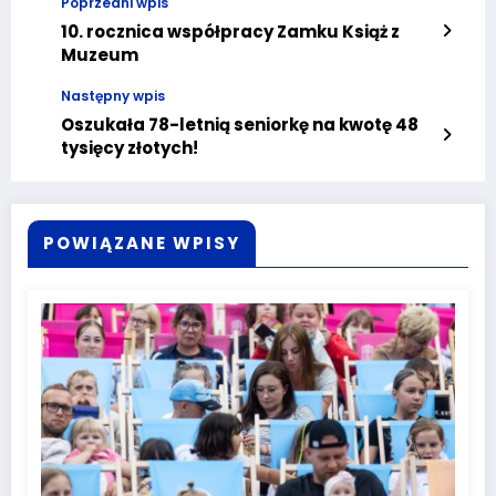
Poprzedni wpis
10. rocznica współpracy Zamku Książ z
Muzeum
Następny wpis
Oszukała 78-letnią seniorkę na kwotę 48
tysięcy złotych!
POWIĄZANE WPISY