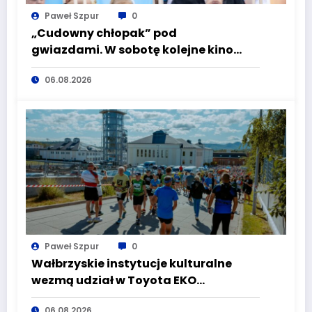
Paweł Szpur
0
„Cudowny chłopak” pod
gwiazdami. W sobotę kolejne kino
plenerowe w Aqua Zdroju
06.08.2026
Paweł Szpur
0
Wałbrzyskie instytucje kulturalne
wezmą udział w Toyota EKO
Półmaraton Wałbrzych
06.08.2026