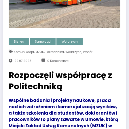
Biznes
Samorząd
Wałbrzych
,
,
,
,
Komunikacja
MZUK
Politechnika
Wałbrzych
Wodór
22.07.2025
0 Komentarze
Rozpoczęli współpracę z
Politechniką
Wspólne badania i projekty naukowe, praca
nad ich wdrożeniem i komercjalizacją wyników,
a także szkolenia dla studentów, doktorantów i
pracowników to plany zawarte w umowie, którą
Miejski Zakład Usług Komunalnych (MZUK) w