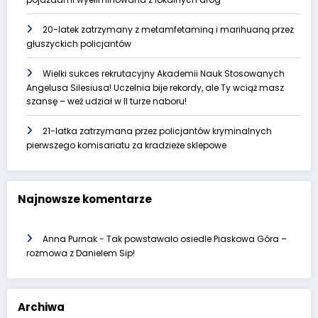
20-latek zatrzymany z metamfetaminą i marihuaną przez
głuszyckich policjantów
Wielki sukces rekrutacyjny Akademii Nauk Stosowanych
Angelusa Silesiusa! Uczelnia bije rekordy, ale Ty wciąż masz
szansę – weź udział w II turze naboru!
21-latka zatrzymana przez policjantów kryminalnych
pierwszego komisariatu za kradzieże sklepowe
Najnowsze komentarze
Anna Purnak
-
Tak powstawało osiedle Piaskowa Góra –
rozmowa z Danielem Sip!
Archiwa