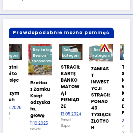
Prawdopodobnie można pominąć
Bez kategorii
Bez
Bez
Bez
Region
Treść
kategorii
kategorii
kategorii
sponsorowana
STRACIŁ
TESTY
ZAMIAS
KARTĘ
SPRAW
T
c
BANKO
NOŚCIO
INWEST
Rzeźba
MATOW
WE DLA
YCJI
z Zamku
m
Ą I
KANDYD
STRACIŁ
Książ
PIENIĄD
ATÓW
PONAD
odzyska
ZE
DO
26
43
ła…
POLICJI
13.05.2024
TYSIĄCE
głowę
Paweł
27.03.2024
ZŁOTYC
11.10.2025
Szpur
Paweł
H
Paweł
Szpur