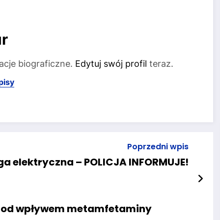
r
acje biograficzne.
Edytuj swój profil
teraz.
pisy
Poprzedni wpis
ga elektryczna – POLICJA INFORMUJE!
pod wpływem metamfetaminy