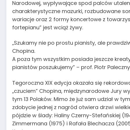
Narodowej, wypływające spod palców utalen
charakterystyczne mazurki, rozbudowane sona
wariacje oraz 2 formy koncertowe z towarzysz
fortepianu” jest wciąż żywy.
„Szukamy nie po prostu pianisty, ale prawdzi
Chopina.
A poza tym wszystkim posiada jeszcze kreat
pianistów poszukujemy” – prof. Piotr Palecz
Tegoroczna XIX edycja okazała się rekordow
„czuciem” Chopina, międzynarodowe Jury wybr
tym 13 Polaków. Mimo że już sam udział w t
zdobycie jednej z nagród otwiera drzwi wielki
pójdzie w ślady: Haliny Czerny-Stefańskiej (
Zimmermana (1975) i Rafała Blechacza (2005