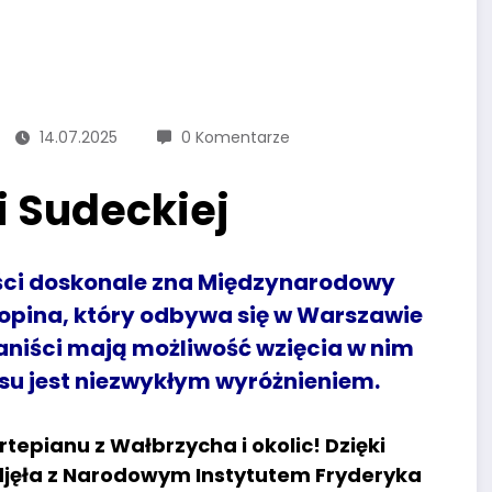
14.07.2025
0 Komentarze
i Sudeckiej
ości doskonale zna Międzynarodowy
hopina, który odbywa się w Warszawie
pianiści mają możliwość wzięcia w nim
rsu
jest niezwykłym wyróżnieniem.
ortepianu z Wałbrzycha i okolic! Dzięki
djęła z Narodowym Instytutem Fryderyka