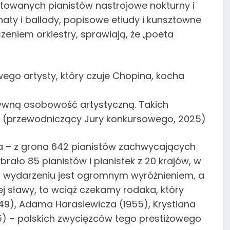
towanych pianistów nastrojowe nokturny i
ty i ballady, popisowe etiudy i kunsztowne
eniem orkiestry, sprawiają, że „poeta
wego artysty, który czuje Chopina, kocha
ywną osobowość artystyczną. Takich
ny (przewodniczący Jury konkursowego, 2025)
a – z grona 642 pianistów zachwycających
ało 85 pianistów i pianistek z 20 krajów, w
ym wydarzeniu jest ogromnym wyróżnieniem, a
ej sławy, to wciąż czekamy rodaka, który
1949), Adama Harasiewicza (1955), Krystiana
) – polskich zwycięzców tego prestiżowego