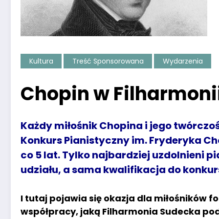
Kultura
Treść Sponsorowana
Wydarzenia
Chopin w Filharmoni
Każdy miłośnik Chopina i jego twórcz
Konkurs Pianistyczny im. Fryderyka C
co 5 lat. Tylko najbardziej uzdolnieni 
udziału, a sama kwalifikacja do konku
I tutaj pojawia się okazja dla miłośników f
współpracy, jaką Filharmonia Sudecka po