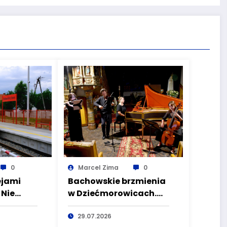
0
Marcel Zima
0
ejami
Bachowskie brzmienia
 Nie
w Dziećmorowicach.
ale i
Cohaere Ensemble
runki
zachwycił publiczność
29.07.2026