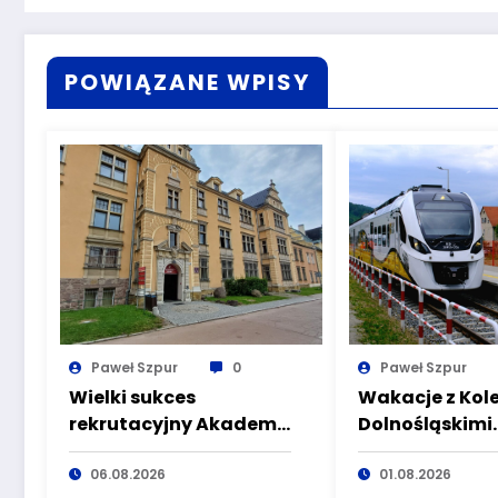
POWIĄZANE WPISY
Paweł Szpur
0
Paweł Szpur
Wielki sukces
Wakacje z Kol
rekrutacyjny Akademii
Dolnośląskimi.
Nauk Stosowanych
tylko komfort, 
Angelusa Silesiusa!
06.08.2026
atrakcyjne kie
01.08.2026