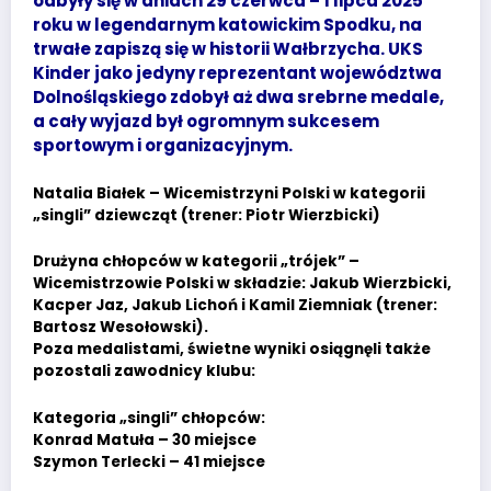
odbyły się w dniach 29 czerwca – 1 lipca 2025
roku w legendarnym katowickim Spodku, na
trwałe zapiszą się w historii Wałbrzycha. UKS
Kinder jako jedyny reprezentant województwa
Dolnośląskiego zdobył aż dwa srebrne medale,
a cały wyjazd był ogromnym sukcesem
sportowym i organizacyjnym.
Natalia Białek – Wicemistrzyni Polski w kategorii
„singli” dziewcząt (trener: Piotr Wierzbicki)
Drużyna chłopców w kategorii „trójek” –
Wicemistrzowie Polski w składzie: Jakub Wierzbicki,
Kacper Jaz, Jakub Lichoń i Kamil Ziemniak (trener:
Bartosz Wesołowski).
Poza medalistami, świetne wyniki osiągnęli także
pozostali zawodnicy klubu:
Kategoria „singli” chłopców:
Konrad Matuła – 30 miejsce
Szymon Terlecki – 41 miejsce