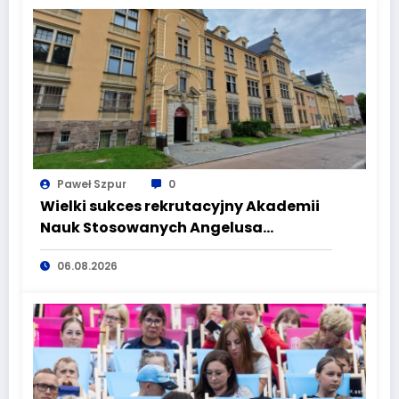
Paweł Szpur
0
Wielki sukces rekrutacyjny Akademii
Nauk Stosowanych Angelusa
Silesiusa! Uczelnia bije rekordy, ale Ty
06.08.2026
wciąż masz szansę – weź udział w II
turze naboru!