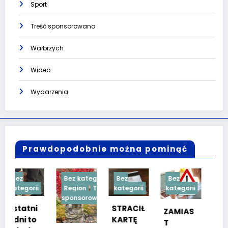
Sport
Treść sponsorowana
Wałbrzych
Wideo
Wydarzenia
Prawdopodobnie można pominąć
Bez kategorii
Bez
Bez
Bez
Region
Treść
kategorii
kategorii
kategorii
sponsorowana
STRACIŁ
TESTY
ZAMIAS
KARTĘ
SPRAW
T