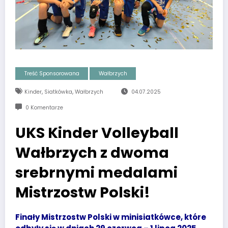
Treść Sponsorowana
Wałbrzych
,
,
Kinder
Siatkówka
Wałbrzych
04.07.2025
0 Komentarze
UKS Kinder Volleyball
Wałbrzych z dwoma
srebrnymi medalami
Mistrzostw Polski!
Finały Mistrzostw Polski w minisiatkówce, które