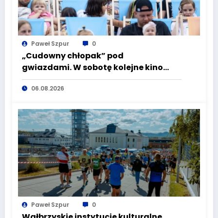
Paweł Szpur
0
„Cudowny chłopak” pod
gwiazdami. W sobotę kolejne kino
plenerowe w Aqua Zdroju
06.08.2026
Paweł Szpur
0
Wałbrzyskie instytucje kulturalne