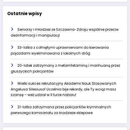
Ostatnie wpisy
Seniorzy i młodzież ze Szczawna-Zdroju wspólnie przeciw
dezinformacji i manipulacji
33-latka z cofniętymi uprawnieniami do kierowania
pojazdami wyeliminowana z lokalnych dróg
20-latek zatrzymany z metamfetaminą i marihuaną przez
głuszyckich policjantów
Wielki sukces rekrutacyjny Akademii Nauk Stosowanych
Angelusa Silesiusa! Uczelnia bije rekordy, ale Ty wciąż masz
szansę – weź udział w II turze naboru!
21-latka zatrzymana przez policjantów kryminalnych
pierwszego komisariatu za kradzieże sklepowe