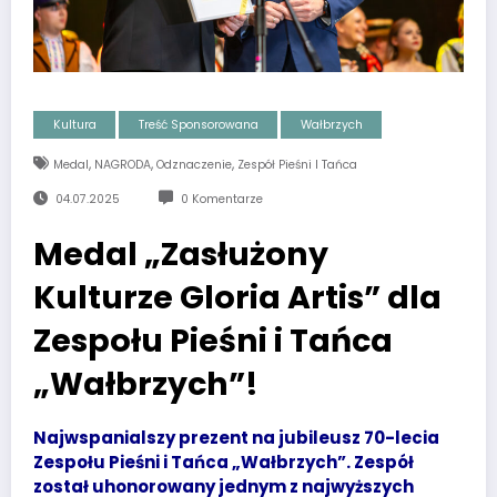
Kultura
Treść Sponsorowana
Wałbrzych
,
,
,
Medal
NAGRODA
Odznaczenie
Zespół Pieśni I Tańca
04.07.2025
0 Komentarze
Medal „Zasłużony
Kulturze Gloria Artis” dla
Zespołu Pieśni i Tańca
„Wałbrzych”!
Najwspanialszy prezent na jubileusz 70-lecia
Zespołu Pieśni i Tańca „Wałbrzych”. Zespół
został uhonorowany jednym z najwyższych