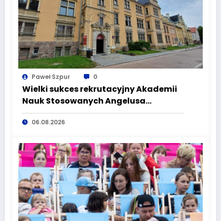
Paweł Szpur
0
Wielki sukces rekrutacyjny Akademii
Nauk Stosowanych Angelusa
Silesiusa! Uczelnia bije rekordy, ale Ty
06.08.2026
wciąż masz szansę – weź udział w II
turze naboru!