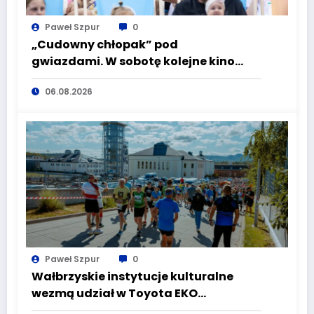
Paweł Szpur
0
„Cudowny chłopak” pod
gwiazdami. W sobotę kolejne kino
plenerowe w Aqua Zdroju
06.08.2026
Paweł Szpur
0
Wałbrzyskie instytucje kulturalne
wezmą udział w Toyota EKO
Półmaraton Wałbrzych