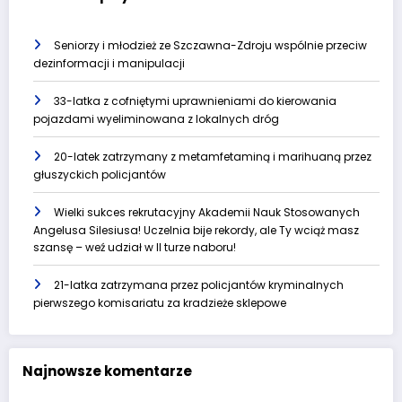
Seniorzy i młodzież ze Szczawna-Zdroju wspólnie przeciw
dezinformacji i manipulacji
33-latka z cofniętymi uprawnieniami do kierowania
pojazdami wyeliminowana z lokalnych dróg
20-latek zatrzymany z metamfetaminą i marihuaną przez
głuszyckich policjantów
Wielki sukces rekrutacyjny Akademii Nauk Stosowanych
Angelusa Silesiusa! Uczelnia bije rekordy, ale Ty wciąż masz
szansę – weź udział w II turze naboru!
21-latka zatrzymana przez policjantów kryminalnych
pierwszego komisariatu za kradzieże sklepowe
Najnowsze komentarze