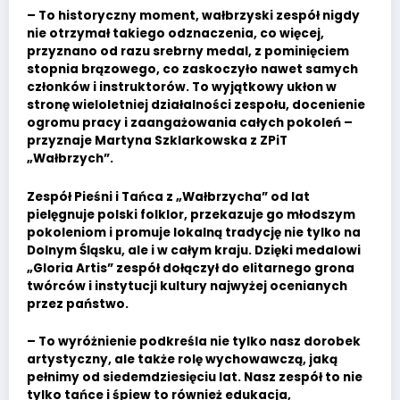
– To historyczny moment, wałbrzyski zespół nigdy
nie otrzymał takiego odznaczenia, co więcej,
przyznano od razu srebrny medal, z pominięciem
stopnia brązowego, co zaskoczyło nawet samych
członków i instruktorów. To wyjątkowy ukłon w
stronę wieloletniej działalności zespołu, docenienie
ogromu pracy i zaangażowania całych pokoleń –
przyznaje Martyna Szklarkowska z ZPiT
„Wałbrzych”.
Zespół Pieśni i Tańca z „Wałbrzycha” od lat
pielęgnuje polski folklor, przekazuje go młodszym
pokoleniom i promuje lokalną tradycję nie tylko na
Dolnym Śląsku, ale i w całym kraju. Dzięki medalowi
„Gloria Artis” zespół dołączył do elitarnego grona
twórców i instytucji kultury najwyżej ocenianych
przez państwo.
– To wyróżnienie podkreśla nie tylko nasz dorobek
artystyczny, ale także rolę wychowawczą, jaką
pełnimy od siedemdziesięciu lat. Nasz zespół to nie
tylko tańce i śpiew to również edukacja,