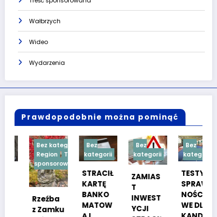
Treść sponsorowana
Wałbrzych
Wideo
Wydarzenia
Prawdopodobnie można pominąć
Bez kategorii
Bez
Bez
Bez
Region
Treść
kategorii
kategorii
kategorii
sponsorowana
STRACIŁ
TESTY
ZAMIAS
KARTĘ
SPRAW
T
BANKO
NOŚCIO
INWEST
Rzeźba
MATOW
WE DLA
YCJI
z Zamku
Ą I
KANDYD