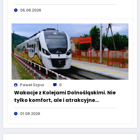
bezpieczeństwo mieszkańców
05.08.2026
Dolnego Śląska
Paweł Szpur
0
Wakacje z Kolejami Dolnośląskimi. Nie
tylko komfort, ale i atrakcyjne
kierunki
01.08.2026