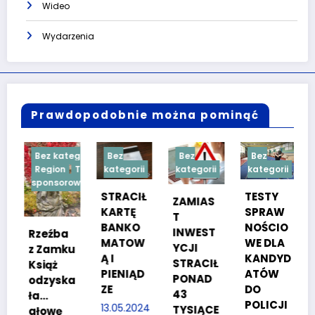
Wideo
Wydarzenia
Prawdopodobnie można pominąć
gorii
Bez
Bez
Bez
Bez
Treść
kategorii
kategorii
kategorii
kategorii
owana
STRACIŁ
TESTY
W ręce
ZAMIAS
KARTĘ
SPRAW
policjan
T
BANKO
NOŚCIO
tów
INWEST
MATOW
WE DLA
wpadło
YCJI
u
Ą I
KANDYD
dwóch
STRACIŁ
PIENIĄD
ATÓW
poszuki
PONAD
a
ZE
DO
wanych
43
POLICJI
13.05.2024
08.02.2024
TYSIĄCE