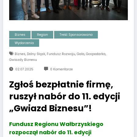
Biznes
Region
Treść Sponsorowana
Wydarzenia
,
,
,
,
,
Biznes
Dolny Śląsk
Fundusz Rozwoju
Gala
Gospodarka
Gwiazdy Biznesu
02.07.2025
0 Komentarze
Zgłoś bezpłatnie firmę,
ruszył nabór do 11. edycji
„Gwiazd Biznesu”!
Fundusz Regionu Wałbrzyskiego
rozpoczął nabór do 11. edycji