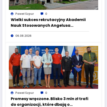
Paweł Szpur
0
Wielki sukces rekrutacyjny Akademii
Nauk Stosowanych Angelusa
Silesiusa! Uczelnia bije rekordy, ale Ty
06.08.2026
wciąż masz szansę – weź udział w II
turze naboru!
Paweł Szpur
0
Promesy wręczone. Blisko 3 mln zł trafi
do organizacji, które dbają o