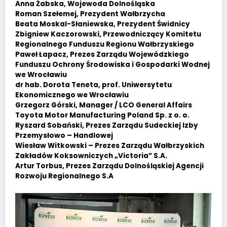
Anna Żabska, Wojewoda Dolnośląska
Roman Szełemej, Prezydent Wałbrzycha
Beata Moskal-Słaniewska, Prezydent Świdnicy
Zbigniew Kaczorowski, Przewodniczący Komitetu
Regionalnego Funduszu Regionu Wałbrzyskiego
Paweł Łapacz, Prezes Zarządu Wojewódzkiego
Funduszu Ochrony Środowiska i Gospodarki Wodnej
we Wrocławiu
dr hab. Dorota Teneta, prof. Uniwersytetu
Ekonomicznego we Wrocławiu
Grzegorz Górski, Manager / LCO General Affairs
Toyota Motor Manufacturing Poland Sp. z o. o.
Ryszard Sobański, Prezes Zarządu Sudeckiej Izby
Przemysłowo – Handlowej
Wiesław Witkowski – Prezes Zarządu Wałbrzyskich
Zakładów Koksowniczych „Victoria” S.A.
Artur Torbus, Prezes Zarządu Dolnośląskiej Agencji
Rozwoju Regionalnego S.A