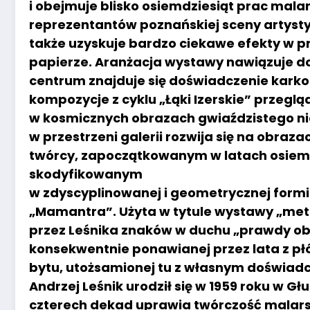
i obejmuje blisko osiemdziesiąt prac mala
reprezentantów poznańskiej sceny artystycz
także uzyskuje bardzo ciekawe efekty w pr
papierze. Aranżacja wystawy nawiązuje do 
centrum znajduje się doświadczenie karko
kompozycje z cyklu „Łąki Izerskie” przeglą
w kosmicznych obrazach gwiaździstego n
w przestrzeni galerii rozwija się na obra
twórcy, zapoczątkowanym w latach osiemd
skodyfikowanym
w zdyscyplinowanej i geometrycznej formi
„Mamantra”. Użyta w tytule wystawy „me
przez Leśnika znaków w duchu „prawdy obr
konsekwentnie ponawianej przez lata z pł
bytu, utożsamionej tu z własnym doświad
Andrzej Leśnik urodził się w 1959 roku w G
czterech dekad uprawia twórczość malars