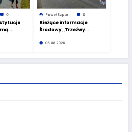
0
Paweł Szpur
0
stytucje
Bieżące informacje
zmą
Środowy „Trzeźwy
ta EKO
poranek” bez
ałbrzych
nietrzeźwych
05.08.2026
kierujących! To cieszy!