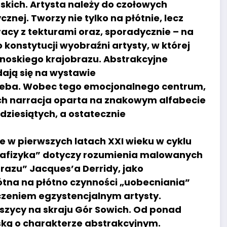
rskich. Artysta należy do czołowych
nej. Tworzy nie tylko na płótnie, lecz
acy z tekturami oraz, sporadycznie – na
konstytucji wyobraźni artysty, w której
noskiego krajobrazu. Abstrakcyjne
dają się na wystawie
ieba. Wobec tego emocjonalnego centrum,
zach narracja oparta na znakowym alfabecie
ziesiątych, a ostatecznie
e w pierwszych latach XXI wieku w cyklu
tafizyka” dotyczy rozumienia malowanych
azu” Jacques’a Derridy, jako
ótna na płótno czynności „uobecniania”
czeniem egzystencjalnym artysty.
łuszycy na skraju Gór Sowich. Od ponad
ką o charakterze abstrakcyjnym.