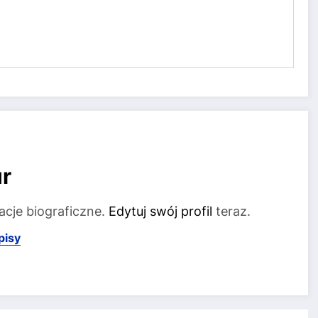
r
acje biograficzne.
Edytuj swój profil
teraz.
pisy