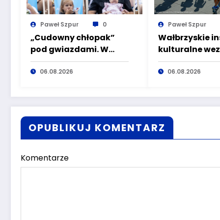
Paweł Szpur
0
Paweł Szpur
„Cudowny chłopak”
Wałbrzyskie in
pod gwiazdami. W
kulturalne we
sobotę kolejne kino
udział w Toyo
plenerowe w Aqua
06.08.2026
Półmaraton W
06.08.2026
Zdroju
OPUBLIKUJ KOMENTARZ
Komentarze