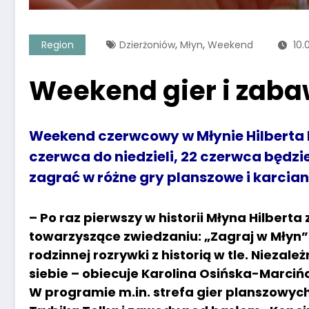
,
,
Region
Dzierżoniów
Młyn
Weekend
10.
Weekend gier i zaba
Weekend czerwcowy w Młynie Hilberta 
czerwca do niedzieli, 22 czerwca będz
zagrać w różne gry planszowe i karcian
– Po raz pierwszy w historii Młyna Hilber
towarzyszące zwiedzaniu: „Zagraj w Młyn”.
rodzinnej rozrywki z historią w tle. Niezale
siebie – obiecuje Karolina Osińska-Marcińc
W programie m.in. strefa gier planszowych