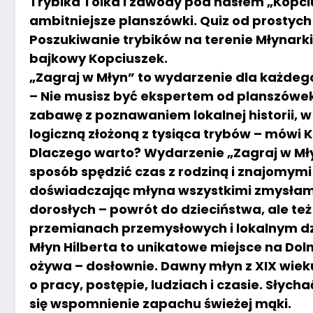
Trybika Tolka i zawody pod hasłem „Kopcius
ambitniejsze planszówki. Quiz od prostych
Poszukiwanie trybików na terenie Młynarki 
bajkowy Kopciuszek.
„Zagraj w Młyn” to wydarzenie dla każdego
– Nie musisz być ekspertem od planszówek. 
zabawę z poznawaniem lokalnej historii, w 
logiczną złożoną z tysiąca trybów – mówi 
Dlaczego warto? Wydarzenie „Zagraj w Mły
sposób spędzić czas z rodziną i znajomymi 
doświadczając młyna wszystkimi zmysłami.
dorosłych – powrót do dzieciństwa, ale te
przemianach przemysłowych i lokalnym dz
Młyn Hilberta to unikatowe miejsce na Dol
ożywa – dosłownie. Dawny młyn z XIX wieku
o pracy, postępie, ludziach i czasie. Słych
się wspomnienie zapachu świeżej mąki.