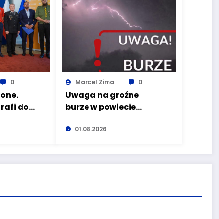
0
Marcel Zima
0
one.
Uwaga na groźne
trafi do
burze w powiecie
tóre
wałbrzyskim
01.08.2026
wo
Dolnego