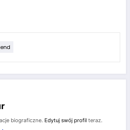
end
r
acje biograficzne.
Edytuj swój profil
teraz.