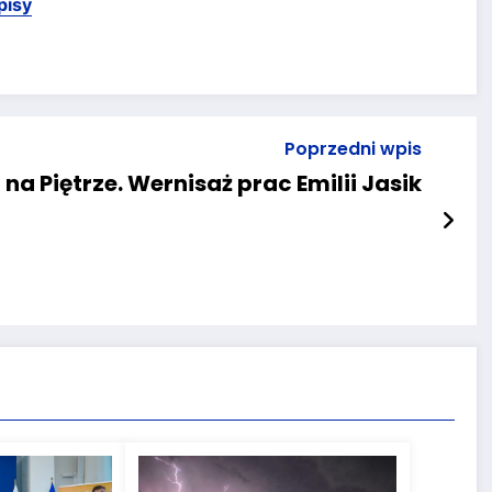
pisy
Poprzedni wpis
 na Piętrze. Wernisaż prac Emilii Jasik