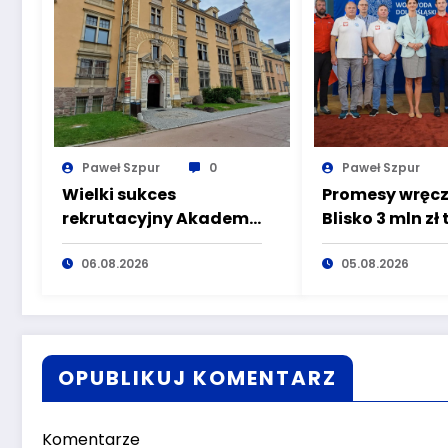
Paweł Szpur
0
Paweł Szpur
Wielki sukces
Promesy wręcz
rekrutacyjny Akademii
Blisko 3 mln zł 
Nauk Stosowanych
organizacji, k
Angelusa Silesiusa!
06.08.2026
dbają o
05.08.2026
Uczelnia bije rekordy,
bezpieczeńst
ale Ty wciąż masz
mieszkańców 
szansę – weź udział w II
Śląska
turze naboru!
OPUBLIKUJ KOMENTARZ
Komentarze