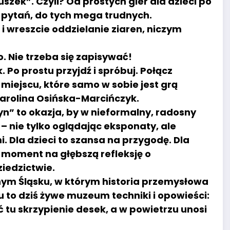
zek”. Czyli? Od prostych gier dla dzieci po
 pytań, do tych mega trudnych.
i wreszcie oddzielanie ziaren, niczym
. Nie trzeba się zapisywać!
Po prostu przyjdź i spróbuj. Połącz
miejscu, które samo w sobie jest grą
Karolina Osińska-Marcińczyk.
n” to okazja, by w nieformalny, radosny
– nie tylko oglądając eksponaty, ale
 Dla dzieci to szansa na przygodę. Dla
ż moment na głębszą refleksję o
iedzictwie.
nym Śląsku, w którym historia przemysłowa
 to dziś żywe muzeum techniki i opowieści:
ać tu skrzypienie desek, a w powietrzu unosi