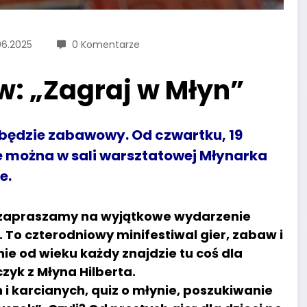
06.2025
0 Komentarze
w: „Zagraj w Młyn”
będzie zabawowy. Od czwartku, 19
ie można w sali warsztatowej Młynarka
e.
ta zapraszamy na wyjątkowe wydarzenie
 To czterodniowy minifestiwal gier, zabaw i
żnie od wieku każdy znajdzie tu coś dla
zyk z Młyna Hilberta.
 i karcianych, quiz o młynie, poszukiwanie