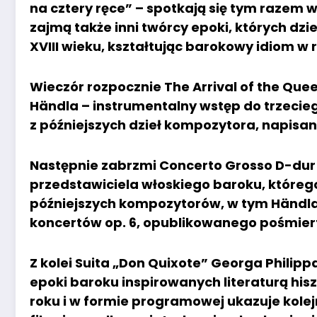
na cztery ręce” – spotkają się tym razem w 
zajmą także inni twórcy epoki, których dzi
XVIII wieku, kształtując barokowy idiom w 
Wieczór rozpocznie The Arrival of the Que
Händla – instrumentalny wstęp do trzecie
z późniejszych dzieł kompozytora, napisan
Następnie zabrzmi Concerto Grosso D-dur 
przedstawiciela włoskiego baroku, któreg
późniejszych kompozytorów, w tym Händla
koncertów op. 6, opublikowanego pośmiert
Z kolei Suita „Don Quixote” Georga Philipp
epoki baroku inspirowanych literaturą hi
roku i w formie programowej ukazuje kolej