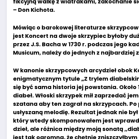
fikcyjną walkę z wiatrakami, zakochanie s
– Don Kichota.
Mówiąc o barokowej literaturze skrzypcow
jest Koncert na dwoje skrzypiec byłoby d
przez J.S. Bacha w 1730 r. podczas jego ka
Musicum, należy do jednych z najbardziej z
W kanonie skrzypcowych arcydzieł obok K
enigmatycznym tytule „Z trylem diabelski
się być sama historia jej powstania. Około 
diabeł. Włoski skrzypek mił zaprzedać jem
szatana aby ten zagrał na skrzypcach. P
usłyszaną melodię. Rezultat jednak nie by
który wtedy skomponowałem jest wprawdz
dzieł, ale różnica między moją sonatą ,,di
jest tak ogromna, że chętnie zniszczyłbym