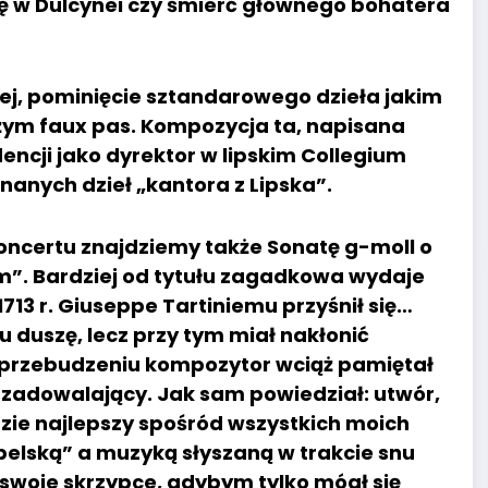
ię w Dulcynei czy śmierć głównego bohatera
ej, pominięcie sztandarowego dzieła jakim
użym faux pas. Kompozycja ta, napisana
dencji jako dyrektor w lipskim Collegium
nanych dzieł „kantora z Lipska”.
oncertu znajdziemy także Sonatę g-moll o
m”. Bardziej od tytułu zagadkowa wydaje
1713 r. Giuseppe Tartiniemu przyśnił się…
u duszę, lecz przy tym miał nakłonić
o przebudzeniu kompozytor wciąż pamiętał
ł zadowalający. Jak sam powiedział: utwór,
ie najlepszy spośród wszystkich moich
abelską” a muzyką słyszaną w trakcie snu
 swoje skrzypce, gdybym tylko mógł się