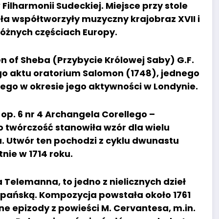
Filharmonii Sudeckiej. Miejsce przy stole
eła współtworzyły muzyczny krajobraz XVII i
różnych częściach Europy.
en of Sheba (Przybycie Królowej Saby) G.F.
go aktu oratorium Salomon (1748), jednego
ego w okresie jego aktywności w Londynie.
op. 6 nr 4 Archangela Corellego –
o twórczość stanowiła wzór dla wielu
. Utwór ten pochodzi z cyklu dwunastu
nie w 1714 roku.
a Telemanna, to jedno z nielicznych dzieł
szpańską. Kompozycja powstała około 1761
ne epizody z powieści M. Cervantesa, m.in.