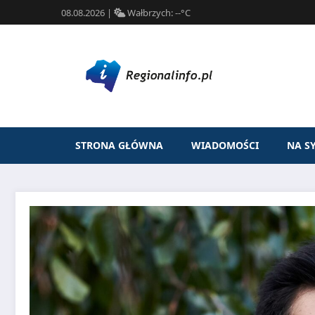
08.08.2026
|
Wałbrzych:
--°C
STRONA GŁÓWNA
WIADOMOŚCI
NA S
Przejdź
do
treści