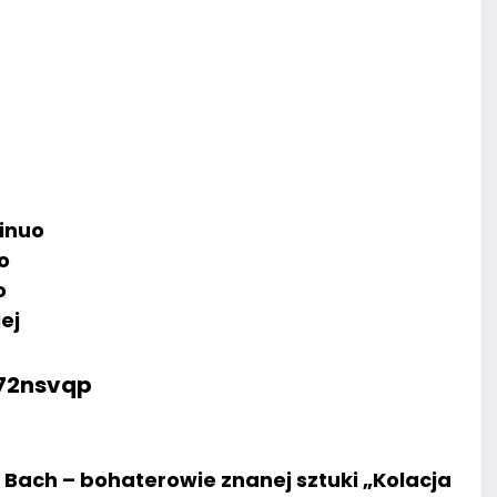
inuo
o
o
ej
972nsvqp
 Bach – bohaterowie znanej sztuki „Kolacja