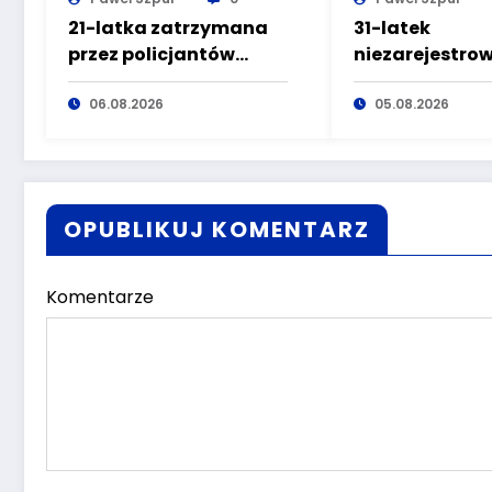
21-latka zatrzymana
31-latek
przez policjantów
niezarejestr
kryminalnych
motorowerem
pierwszego
06.08.2026
doprowadził d
05.08.2026
komisariatu za
wypadku będą
kradzieże sklepowe
wpływem alko
OPUBLIKUJ KOMENTARZ
Komentarze