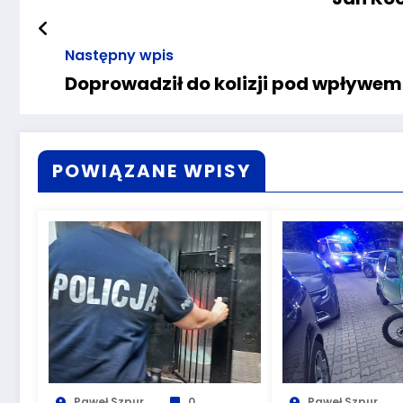
Następny wpis
Doprowadził do kolizji pod wpływem
POWIĄZANE WPISY
Paweł Szpur
0
Paweł Szpur