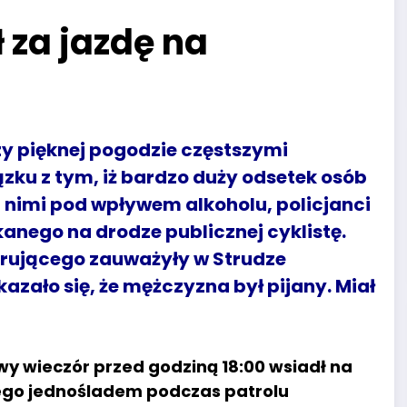
 za jazdę na
y pięknej pogodzie częstszymi
ku z tym, iż bardzo duży odsetek osób
i nimi pod wpływem alkoholu, policjanci
anego na drodze publicznej cyklistę.
erującego zauważyły w Strudze
azało się, że mężczyzna był pijany. Miał
y wieczór przed godziną 18:00 wsiadł na
cego jednośladem podczas patrolu