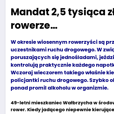
Mandat 2,5 tysiąca zł
rowerze…
W okresie wiosennym rowerzyści są prz
uczestnikami ruchu drogowego. W związ
poruszających się jednośladami, jeźdz
kontrolują praktycznie każdego napotk
Wczoraj wieczorem takiego właśnie ki
policjantki ruchu drogowego. Szybko ok
ponad promil alkoholu w organizmie.
49-letni mieszkaniec Wałbrzycha w środow
rower. Kiedy jadącego niepewnie kierują