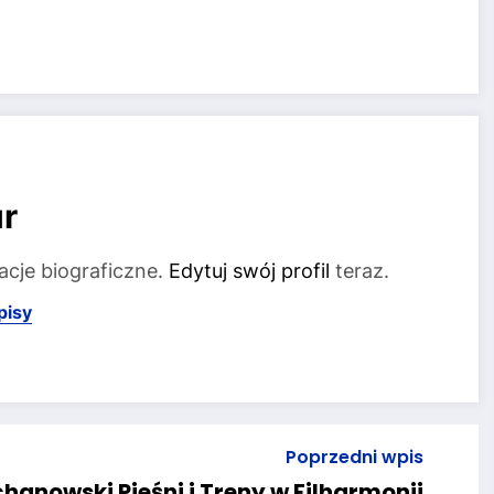
r
acje biograficzne.
Edytuj swój profil
teraz.
pisy
Poprzedni wpis
hanowski Pieśni i Treny w Filharmonii