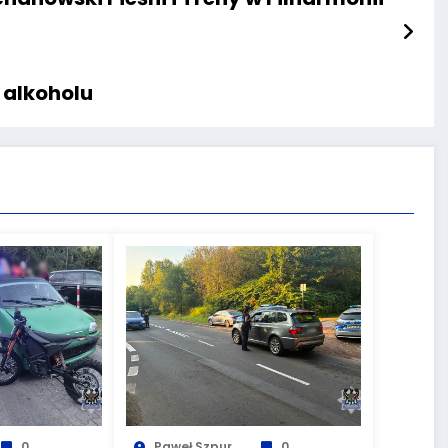
 alkoholu
0
Paweł Szpur
0