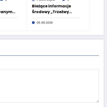
Bieżące informacje
owanym
Środowy „Trzeźwy
poranek” bez
o
nietrzeźwych
05.08.2026
c pod
kierujących! To cieszy!
holu