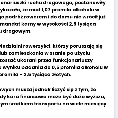
cjonariuszki ruchu drogowego, postanowiły
kazało, że miał 1,07 promila alkoholu w
go podróż rowerem i do domu nie wrócił już
 mandat karny w wysokości 2,5 tysiąca
hu drogowym.
edzialni rowerzyści, którzy poruszają się
lub zamieszkania w stanie po użyciu
 zostać ukarani przez funkcjonariuszy
u wyniku badania do 0,5 promila alkoholu w
promila – 2,5 tysiąca złotych.
ch muszą jednak liczyć się z tym, że
edy kara finansowa może być dużo wyższa,
ym środkiem transportu na wiele miesięcy.