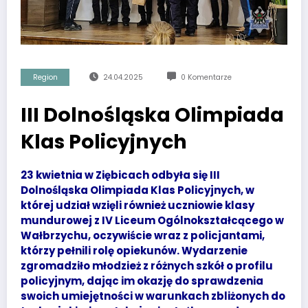
Region
24.04.2025
0 Komentarze
III Dolnośląska Olimpiada
Klas Policyjnych
23 kwietnia w Ziębicach odbyła się III
Dolnośląska Olimpiada Klas Policyjnych, w
której udział wzięli również uczniowie klasy
mundurowej z IV Liceum Ogólnokształcącego w
Wałbrzychu, oczywiście wraz z policjantami,
którzy pełnili rolę opiekunów. Wydarzenie
zgromadziło młodzież z różnych szkół o profilu
policyjnym, dając im okazję do sprawdzenia
swoich umiejętności w warunkach zbliżonych do