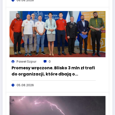
06.08.2026
wciąż masz szansę – weź udział w II
turze naboru!
Paweł Szpur
0
Promesy wręczone. Blisko 3 mln zł trafi
do organizacji, które dbają o
bezpieczeństwo mieszkańców
05.08.2026
Dolnego Śląska