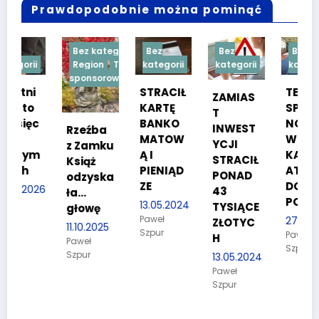
Prawdopodobnie można pominąć
Bez kategorii
Bez
Bez
Bez
Region
Treść
kategorii
kategorii
kategorii
sponsorowana
STRACIŁ
TESTY
ZAMIAS
KARTĘ
SPRAW
T
c
BANKO
NOŚCIO
INWEST
Rzeźba
MATOW
WE DLA
YCJI
z Zamku
m
Ą I
KANDYD
STRACIŁ
Książ
PIENIĄD
ATÓW
PONAD
odzyska
ZE
DO
26
43
ła…
POLICJI
13.05.2024
TYSIĄCE
głowę
Paweł
27.03.2024
ZŁOTYC
11.10.2025
Szpur
Paweł
H
Paweł
Szpur
Szpur
13.05.2024
Paweł
Szpur