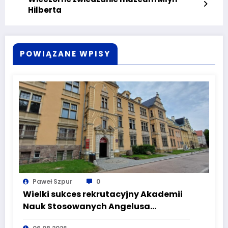
Hilberta
POWIĄZANE WPISY
Paweł Szpur
0
Wielki sukces rekrutacyjny Akademii
Nauk Stosowanych Angelusa
Silesiusa! Uczelnia bije rekordy, ale Ty