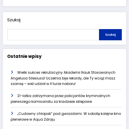
Szukaj
Szukaj
Ostatnie wpisy
Wielki sukces rekrutacyjny Akademii Nauk Stosowanych
Angelusa Silesiusa! Uczelnia bije rekordy, ale Ty wciąż masz
szansę – weź udział w II turze naboru!
21-latka zatrzymana przez policjantów kryminalnych
pierwszego komisariatu za kradzieże sklepowe
„Cudowny chłopak” pod gwiazdami. W sobotę kolejne kino
plenerowe w Aqua Zdroju