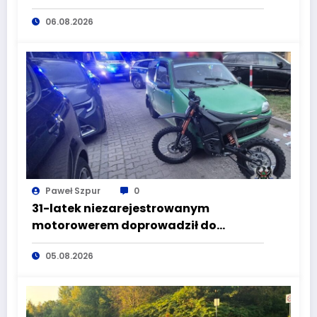
komisariatu za kradzieże sklepowe
06.08.2026
Paweł Szpur
0
31-latek niezarejestrowanym
motorowerem doprowadził do
wypadku będąc pod wpływem
05.08.2026
alkoholu