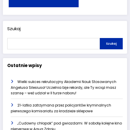
Szukaj
Szukaj
Ostatnie wpisy
Wielki sukces rekrutacyjny Akademii Nauk Stosowanych
Angelusa Silesiusa! Uczelnia bije rekordy, ale Ty wciąż masz
szansę – weź udział w II turze naboru!
21-latka zatrzymana przez policjantów kryminalnych
pierwszego komisariatu za kradzieże sklepowe
„Cudowny chłopak” pod gwiazdami. W sobotę kolejne kino
plenerowe w Aqua Zdroju