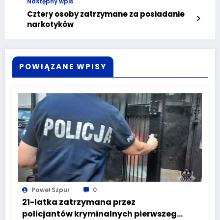
Następny wpis
Cztery osoby zatrzymane za posiadanie
narkotyków
POWIĄZANE WPISY
Paweł Szpur
0
21-latka zatrzymana przez
policjantów kryminalnych pierwszego