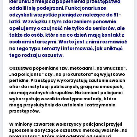
kierunku z miejsca popełnienia przestępstwa
oddalili się podejrzani. Funkcjonariusze
odzyskali wszystkie pieniądze należące do 91-
latki. W związku z tym zdarzeniem ponownie
apelujemy o czujność nie tylko do seniorów, ale
także do osób, które na co dzień mają kontakt z
osobami starszymi. Warto jest z nimi rozmawiać
na tego typu tematy i informować, jak uniknąć
tego rodzaju oszustw.
Oszustwa popełniane tzw. metodami „na wnuczka”,
„na policjanta” czy „na prokuratora” są wyjątkowo
perfidne. Przestępcy wykorzystują zaufanie swoich
ofiar do instytucji publicznych, grają na emocjach,
nie mają żadnych skrupułów. Natomiast policjanci
wykorzystują wszelkie dostępne metody, które
mogą przysłużyć się do ustalenia i zatrzymania
przestępców.
W miniony czwartek wałbrzyscy policjanci przyjęli
zgłoszenie dotyczące oszustwa metodą właśnie „na
prokuratora”, który miał odebrać od seniorki