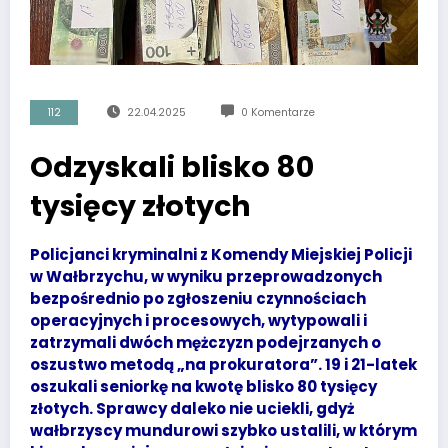
112
22.04.2025
0 Komentarze
Odzyskali blisko 80
tysięcy złotych
Policjanci kryminalni z Komendy Miejskiej Policji
w Wałbrzychu, w wyniku przeprowadzonych
bezpośrednio po zgłoszeniu czynnościach
operacyjnych i procesowych, wytypowali i
zatrzymali dwóch mężczyzn podejrzanych o
oszustwo metodą „na prokuratora”. 19 i 21-latek
oszukali seniorkę na kwotę blisko 80 tysięcy
złotych. Sprawcy daleko nie uciekli, gdyż
wałbrzyscy mundurowi szybko ustalili, w którym