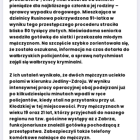
pieniądze dla najbliższego członka jej rodziny –
sprawcy wypadku drogowego. Mieszkająca w
dzielnicy Rusinowa pokrzywdzona 91-latka w
wyniku tego przestępczego procederu straciła
blisko 80 tysięcy złotych. Nieświadoma seniorka
wsadziła gotówkę do siatki i przekazała młodym
mężczyznom. Na szczęście szybko zorientowała się,
że została oszukana, informacja na czas dotarła do
wałbrzyskich policjantów, a sprawą natychmiast
zajęli się wałbrzyscy kryminalni.
Z ich ustaleń wynikało, że dwóch mężczyzn uciekło
polami w kierunku Jedliny-Zdroju. W wyniku
intensywnej pracy operacyjnej obaj podejrzani już
po kilkudziesięciu minutach wpadli w ręce
policjantów, kiedy stali na przystanku przy ul.
Kłodzkiej w tej miejscowości. Przy mężczyznach w
wieku 19 oraz 21 lat, którzy przyjechali do naszego
regionu na tzw. gościnne występy aż z Zabrza,
funkcjonariusze znaleźli gotówkę pochodzącą z
przestępstwa. Zabezpieczyli także telefony
komórkowe należące do mężczyzn.