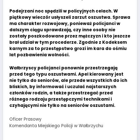
Podejrzani noc spędzili w policyjnych celach. W
piątkowy wieczór usłyszeli zarzut oszustwa. Sprawa
ma charakter rozwojowy, ponieważ policjanci w
dalszym ciągu sprawdzają, czy inne osoby nie
zostały poszkodowane przez mężczyzn i kto jeszcze
brał udział w tym procederze. Zgodnie z Kodeksem
karnym za to przestępstwo grozi im kara do ośmiu
lat pozbawienia wolności.
Wałbrzyscy policjanci ponownie przestrzegają
przed tego typu oszustwami. Apel kierowany jest
nie tylko do seniorów, ale przede wszystkich do ich
bliskich, by informować i uczulać najstarszych
członków rodzin, a także przestrzegać przed
różnego rodzaju przestępczymi technikami i
czyhającymi nie tylko na seniorów oszustami.
Oficer Prasowy
Komendanta Miejskiego Policji w Wałbrzychu