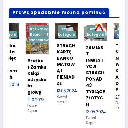
Prawdopodobnie można pominąć
Bez kategorii
Bez
Bez
Bez
Region
Treść
kategorii
kategorii
kategorii
sponsorowana
STRACIŁ
TESTY
ZAMIAS
KARTĘ
SPRAW
T
c
BANKO
NOŚCIO
INWEST
Rzeźba
MATOW
WE DLA
YCJI
z Zamku
m
Ą I
KANDYD
STRACIŁ
Książ
PIENIĄD
ATÓW
PONAD
odzyska
ZE
DO
26
43
ła…
POLICJI
13.05.2024
TYSIĄCE
głowę
Paweł
27.03.2024
ZŁOTYC
11.10.2025
Szpur
Paweł
H
Paweł
Szpur
Szpur
13.05.2024
Paweł
Szpur