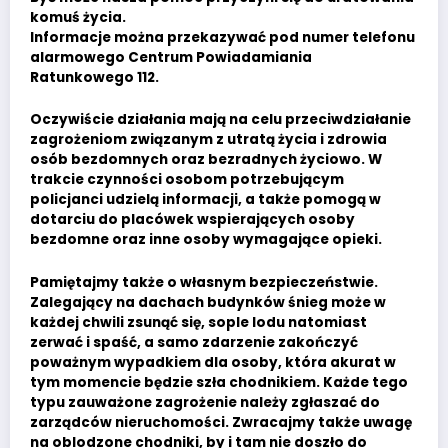
komuś życia.
Informacje można przekazywać pod numer telefonu
alarmowego Centrum Powiadamiania
Ratunkowego 112.
Oczywiście działania mają na celu przeciwdziałanie
zagrożeniom związanym z utratą życia i zdrowia
osób bezdomnych oraz bezradnych życiowo. W
trakcie czynności osobom potrzebującym
policjanci udzielą informacji, a także pomogą w
dotarciu do placówek wspierających osoby
bezdomne oraz inne osoby wymagające opieki.
Pamiętajmy także o własnym bezpieczeństwie.
Zalegający na dachach budynków śnieg może w
każdej chwili zsunąć się, sople lodu natomiast
zerwać i spaść, a samo zdarzenie zakończyć
poważnym wypadkiem dla osoby, która akurat w
tym momencie będzie szła chodnikiem. Każde tego
typu zauważone zagrożenie należy zgłaszać do
zarządców nieruchomości. Zwracajmy także uwagę
na oblodzone chodniki, by i tam nie doszło do