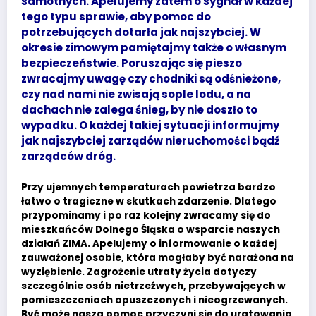
samotnych. Apelujemy zatem o sygnał w każdej
tego typu sprawie, aby pomoc do
potrzebujących dotarła jak najszybciej. W
okresie zimowym pamiętajmy także o własnym
bezpieczeństwie. Poruszając się pieszo
zwracajmy uwagę czy chodniki są odśnieżone,
czy nad nami nie zwisają sople lodu, a na
dachach nie zalega śnieg, by nie doszło to
wypadku. O każdej takiej sytuacji informujmy
jak najszybciej zarządów nieruchomości bądź
zarządców dróg.
Przy ujemnych temperaturach powietrza bardzo
łatwo o tragiczne w skutkach zdarzenie. Dlatego
przypominamy i po raz kolejny zwracamy się do
mieszkańców Dolnego Śląska o wsparcie naszych
działań ZIMA. Apelujemy o informowanie o każdej
zauważonej osobie, która mogłaby być narażona na
wyziębienie. Zagrożenie utraty życia dotyczy
szczególnie osób nietrzeźwych, przebywających w
pomieszczeniach opuszczonych i nieogrzewanych.
Być może nasza pomoc przyczyni się do uratowania