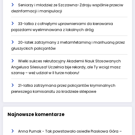
Seniorzy i młodzież ze Szczawna-Zdroju wspólnie przeciw
dezinformacji i manipulacji
33-latka z cofniętymi uprawnieniami do kierowania
pojazdami wyeliminowana z lokalnych dróg
20-latek zatrzymany z metamfetaminą i marihuaną przez
głuszyckich policjantów
Wielki sukces rekrutacyjny Akademii Nauk Stosowanych
Angelusa Silesiusa! Uczelnia bije rekordy, ale Ty wciąż masz
szansę – weź udział w II turze naboru!
21-latka zatrzymana przez policjantów kryminalnych
pierwszego komisariatu za kradzieże sklepowe
Najnowsze komentarze
Anna Purnak
-
Tak powstawało osiedle Piaskowa Góra –