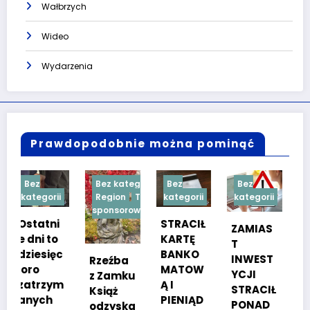
Wałbrzych
Wideo
Wydarzenia
Prawdopodobnie można pominąć
Bez kategorii
Bez
Bez
Bez
i
Region
Treść
kategorii
kategorii
kategorii
sponsorowana
i
STRACIŁ
TESTY
ZAMIAS
KARTĘ
SPRAW
T
c
BANKO
NOŚCIO
INWEST
Rzeźba
MATOW
WE DLA
YCJI
z Zamku
m
Ą I
KANDYD
STRACIŁ
Książ
PIENIĄD
ATÓW
PONAD
odzyska