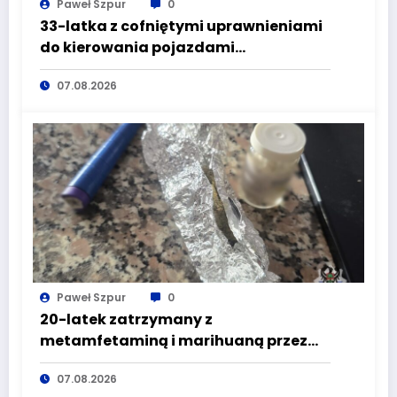
Paweł Szpur
0
33-latka z cofniętymi uprawnieniami
do kierowania pojazdami
wyeliminowana z lokalnych dróg
07.08.2026
Paweł Szpur
0
20-latek zatrzymany z
metamfetaminą i marihuaną przez
głuszyckich policjantów
07.08.2026