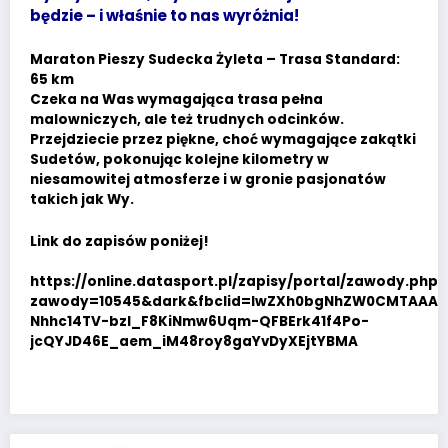
będzie – i właśnie to nas wyróżnia!
Maraton Pieszy Sudecka Żyleta – Trasa Standard:
65 km
Czeka na Was wymagająca trasa pełna
malowniczych, ale też trudnych odcinków.
Przejdziecie przez piękne, choć wymagające zakątki
Sudetów, pokonując kolejne kilometry w
niesamowitej atmosferze i w gronie pasjonatów
takich jak Wy.
Link do zapisów poniżej!
https://online.datasport.pl/zapisy/portal/zawody.php?
zawody=10545&dark&fbclid=IwZXh0bgNhZW0CMTAAAR
Nhhc14TV-bzI_F8KiNmw6Uqm-QFBErk41f4Po-
jcQYJD46E_aem_iM48roy8gaYvDyXEjtYBMA