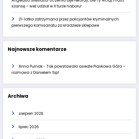
Angelusa Silesiusa! Uczelnia bije rekordy, ale Ty wciąż masz
szansę – weź udział w II turze naboru!
21-latka zatrzymana przez policjantów kryminalnych
pierwszego komisariatu za kradzieże sklepowe
Najnowsze komentarze
Anna Purnak
-
Tak powstawało osiedle Piaskowa Góra –
rozmowa z Danielem Sip!
Archiwa
sierpień 2026
lipiec 2026