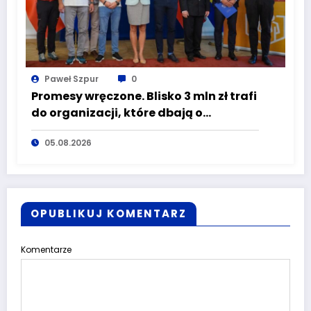
Paweł Szpur
0
Promesy wręczone. Blisko 3 mln zł trafi
do organizacji, które dbają o
bezpieczeństwo mieszkańców
05.08.2026
Dolnego Śląska
OPUBLIKUJ KOMENTARZ
Komentarze