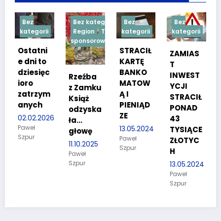
z
Bez kategorii
Bez
Bez
Bez
egorii
Region
Treść
kategorii
kategorii
kategorii
sponsorowana
atni
STRACIŁ
TESTY
ZAMIAS
i to
KARTĘ
SPRAW
T
esięc
BANKO
NOŚCIO
INWEST
Rzeźba
o
MATOW
WE DLA
YCJI
z Zamku
rzym
Ą I
KANDYD
STRACIŁ
Książ
ych
PIENIĄD
ATÓW
PONAD
odzyska
ZE
DO
02.2026
43
ła…
POLICJI
ł
13.05.2024
TYSIĄCE
głowę
r
Paweł
27.03.20
ZŁOTYC
11.10.2025
Szpur
Paweł
H
Paweł
Szpur
Szpur
13.05.2024
Paweł
Szpur