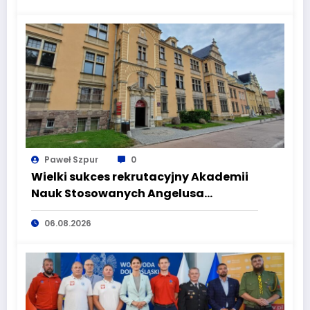
Paweł Szpur
0
Wielki sukces rekrutacyjny Akademii
Nauk Stosowanych Angelusa
Silesiusa! Uczelnia bije rekordy, ale Ty
06.08.2026
wciąż masz szansę – weź udział w II
turze naboru!