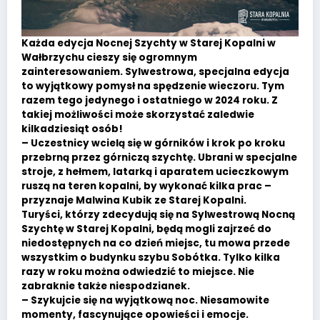
Każda edycja Nocnej Szychty w Starej Kopalni w
Wałbrzychu cieszy się ogromnym
zainteresowaniem. Sylwestrowa, specjalna edycja
to wyjątkowy pomysł na spędzenie wieczoru. Tym
razem tego jedynego i ostatniego w 2024 roku. Z
takiej możliwości może skorzystać zaledwie
kilkadziesiąt osób!
– Uczestnicy wcielą się w górników i krok po kroku
przebrną przez górniczą szychtę. Ubrani w specjalne
stroje, z hełmem, latarką i aparatem ucieczkowym
ruszą na teren kopalni, by wykonać kilka prac –
przyznaje Malwina Kubik ze Starej Kopalni.
Turyści, którzy zdecydują się na Sylwestrową Nocną
Szychtę w Starej Kopalni, będą mogli zajrzeć do
niedostępnych na co dzień miejsc, tu mowa przede
wszystkim o budynku szybu Sobótka. Tylko kilka
razy w roku można odwiedzić to miejsce. Nie
zabraknie także niespodzianek.
– Szykujcie się na wyjątkową noc. Niesamowite
momenty, fascynujące opowieści i emocje.