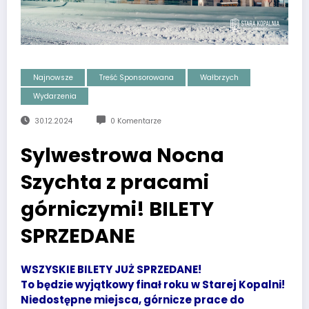
Najnowsze
Treść Sponsorowana
Wałbrzych
Wydarzenia
30.12.2024
0 Komentarze
Sylwestrowa Nocna
Szychta z pracami
górniczymi! BILETY
SPRZEDANE
WSZYSKIE BILETY JUŻ SPRZEDANE!
To będzie wyjątkowy finał roku w Starej Kopalni!
Niedostępne miejsca, górnicze prace do