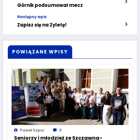
Górnik podsumował mecz
Następny wpis
Zapisz się na Żyletę!
POWIĄZANE WPISY
Paweł Szpur
0
Seniorzy i młodzież ze Szczawna-