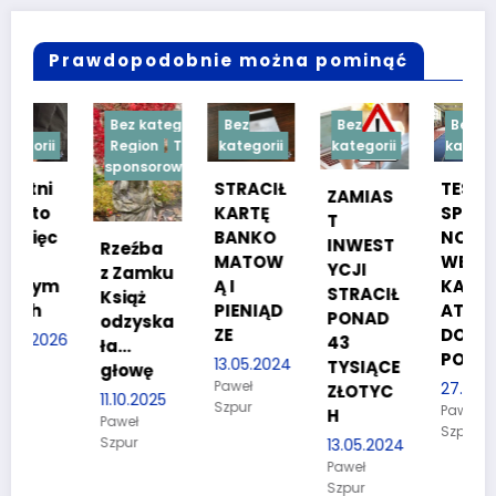
Prawdopodobnie można pominąć
Bez kategorii
Bez
Bez
Bez
Region
Treść
kategorii
kategorii
kategorii
sponsorowana
STRACIŁ
TESTY
ZAMIAS
KARTĘ
SPRAW
T
BANKO
NOŚCIO
INWEST
Rzeźba
MATOW
WE DLA
YCJI
z Zamku
m
Ą I
KANDYD
STRACIŁ
Książ
PIENIĄD
ATÓW
PONAD
odzyska
ZE
DO
26
43
ła…
POLICJI
13.05.2024
TYSIĄCE
głowę
Paweł
27.03.2024
ZŁOTYC
11.10.2025
Szpur
Paweł
H
Paweł
Szpur
Szpur
13.05.2024
Paweł
Szpur