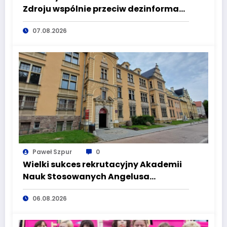
Zdroju wspólnie przeciw dezinformacji
i manipulacji
07.08.2026
Paweł Szpur
0
Wielki sukces rekrutacyjny Akademii
Nauk Stosowanych Angelusa
Silesiusa! Uczelnia bije rekordy, ale Ty
06.08.2026
wciąż masz szansę – weź udział w II
turze naboru!