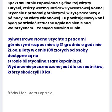
Spektakularnie zapowiada się finał tej wizyty.
Turyści, którzy wezmą udział w Sylwestrowej Nocnej
Szychcie z pracami górniczymi, wizytę zakończą o
północy na wieży widokowej. Tu powitają Nowy Rok i
będą podziwiać sztuczne ognie na niebie nad
Wałbrzychem – zachęca Malwina Kubik.
Sylwestrowa Nocna Szychta z pracami
górniczymi rozpocznie się 31 grudnia o godzinie
21.oo. Bilety w cenie 109 złotych od osoby
dostępne są na
stronie biletyonline.starakopalnia.pl.
Wydarzenie przeznaczone jest dla uczestników,
którzy skończyli 10 lat.
Źródło i fot. Stara Kopalnia