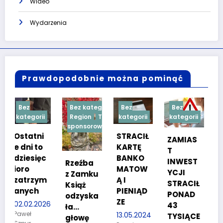
Wideo
Wydarzenia
Prawdopodobnie można pominąć
Bez kategorii
Bez
Bez
Bez
ii
Region
Treść
kategorii
kategorii
kategorii
sponsorowana
i
STRACIŁ
TESTY
ZAMIAS
o
KARTĘ
SPRAW
T
ęc
BANKO
NOŚCIO
INWEST
Rzeźba
MATOW
WE DLA
YCJI
z Zamku
ym
Ą I
KANDYD
STRACIŁ
Książ
PIENIĄD
ATÓW
PONAD
odzyska
ZE
DO
026
43
ła…
POLICJI
13.05.2024
TYSIĄCE
głowę