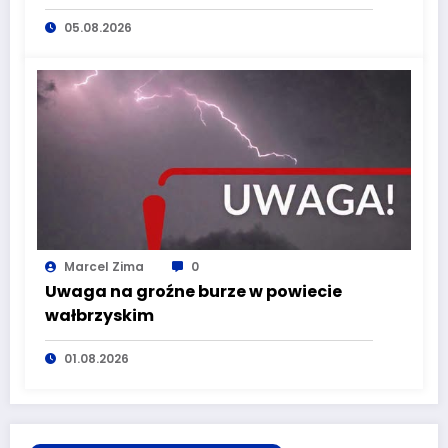
bezpieczeństwo mieszkańców
05.08.2026
Dolnego Śląska
Marcel Zima
0
Uwaga na groźne burze w powiecie
wałbrzyskim
01.08.2026