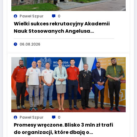
Paweł Szpur
0
Wielki sukces rekrutacyjny Akademii
Nauk Stosowanych Angelusa
Silesiusa! Uczelnia bije rekordy, ale Ty
06.08.2026
wciąż masz szansę – weź udział w II
turze naboru!
Paweł Szpur
0
Promesy wręczone. Blisko 3 mln zł trafi
do organizacji, które dbają o