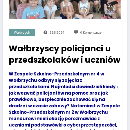
Wałbrzych
29.11.2024
0 Komentarze
Wałbrzyscy policjanci u
przedszkolaków i uczniów
W Zespole Szkolno-Przedszkolnym nr 4 w
Wałbrzychu odbyły się zajęcia z
przedszkolakami. Najmłodsi dowiedzieli kiedy i
jak wezwać policjantów na pomoc oraz jak
prawidłowo, bezpiecznie zachować się na
drodze i w czasie zabawy? Natomiast w Zespole
Szkolno-Przedszkolnym nr 2 w Wałbrzychu
mundurowi mieli okazję porozmawiać z
uczniami podstawówki o cyberprzestępczości,