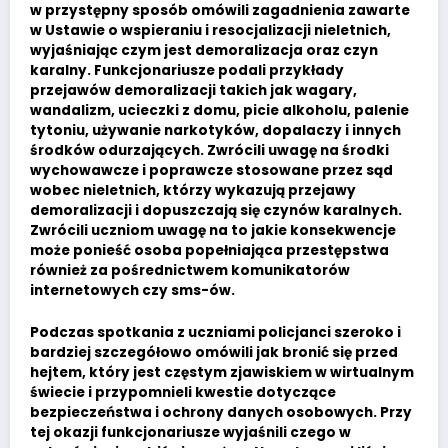
w przystępny sposób omówili zagadnienia zawarte
w Ustawie o wspieraniu i resocjalizacji nieletnich,
wyjaśniając czym jest demoralizacja oraz czyn
karalny. Funkcjonariusze podali przykłady
przejawów demoralizacji takich jak wagary,
wandalizm, ucieczki z domu, picie alkoholu, palenie
tytoniu, używanie narkotyków, dopalaczy i innych
środków odurzających. Zwrócili uwagę na środki
wychowawcze i poprawcze stosowane przez sąd
wobec nieletnich, którzy wykazują przejawy
demoralizacji i dopuszczają się czynów karalnych.
Zwrócili uczniom uwagę na to jakie konsekwencje
może ponieść osoba popełniająca przestępstwa
również za pośrednictwem komunikatorów
internetowych czy sms-ów.
Podczas spotkania z uczniami policjanci szeroko i
bardziej szczegółowo omówili jak bronić się przed
hejtem, który jest częstym zjawiskiem w wirtualnym
świecie i przypomnieli kwestie dotyczące
bezpieczeństwa i ochrony danych osobowych. Przy
tej okazji funkcjonariusze wyjaśnili czego w