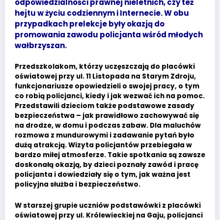
odpowiedzialności prawnej nieletnich, czy też
hejtu w życiu codziennym i Internecie. W obu
przypadkach prelekcje były okazją do
promowania zawodu policjanta wśród młodych
wałbrzyszan.
Przedszkolakom, którzy uczęszczają do placówki
oświatowej przy ul. 11 Listopada na Starym Zdroju,
funkcjonariusze opowiedzieli o swojej pracy, o tym
co robią policjanci, kiedy i jak wezwać ich na pomoc.
Przedstawili dzieciom także podstawowe zasady
bezpieczeństwa – jak prawidłowo zachowywać się
na drodze, w domu i podczas zabaw. Dla maluchów
rozmowa z mundurowymi i zadawanie pytań było
dużą atrakcją. Wizyta policjantów przebiegała w
bardzo miłej atmosferze. Takie spotkania są zawsze
doskonałą okazją, by dzieci poznały zawód i pracę
policjanta i dowiedziały się o tym, jak ważna jest
policyjna służba i bezpieczeństwo.
W starszej grupie uczniów podstawówki z placówki
oświatowej przy ul. Królewieckiej na Gaju, policjanci