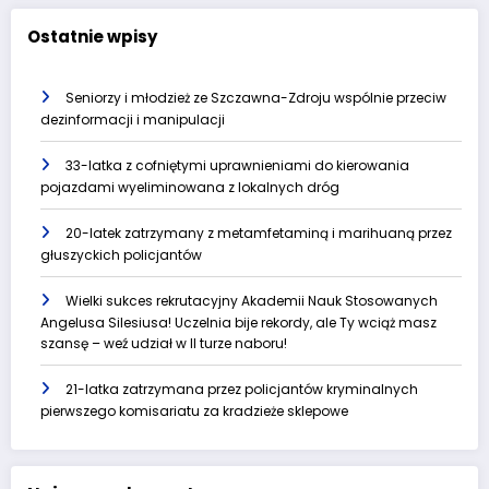
Ostatnie wpisy
Seniorzy i młodzież ze Szczawna-Zdroju wspólnie przeciw
dezinformacji i manipulacji
33-latka z cofniętymi uprawnieniami do kierowania
pojazdami wyeliminowana z lokalnych dróg
20-latek zatrzymany z metamfetaminą i marihuaną przez
głuszyckich policjantów
Wielki sukces rekrutacyjny Akademii Nauk Stosowanych
Angelusa Silesiusa! Uczelnia bije rekordy, ale Ty wciąż masz
szansę – weź udział w II turze naboru!
21-latka zatrzymana przez policjantów kryminalnych
pierwszego komisariatu za kradzieże sklepowe