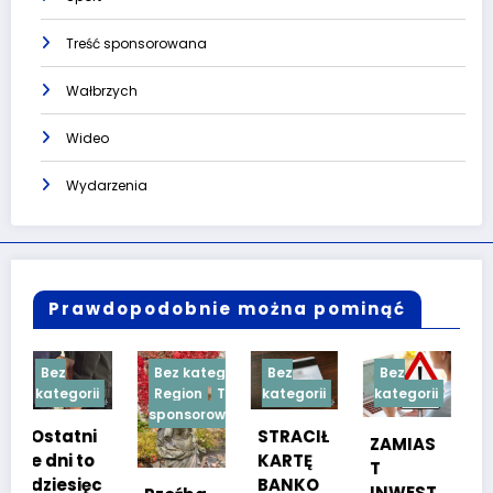
Treść sponsorowana
Wałbrzych
Wideo
Wydarzenia
Prawdopodobnie można pominąć
Bez kategorii
Bez
Bez
Bez
i
Region
Treść
kategorii
kategorii
kategorii
sponsorowana
i
STRACIŁ
TESTY
ZAMIAS
o
KARTĘ
SPRAW
T
c
BANKO
NOŚCIO
INWEST