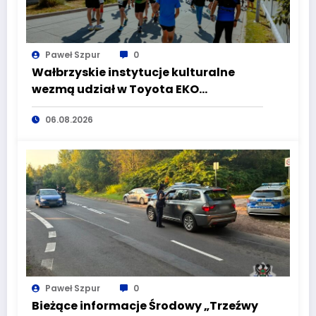
Paweł Szpur
0
Wałbrzyskie instytucje kulturalne
wezmą udział w Toyota EKO
Półmaraton Wałbrzych
06.08.2026
Paweł Szpur
0
Bieżące informacje Środowy „Trzeźwy