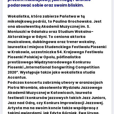
podarować sobie oraz swoim bliskim.
Wokalistka, która zabierze Państwa w tą
mikołajkową podróż, to Paulina Grochowska. Jest
ona absolwentką Akademii Muzycznej im. S.
Moniuszki w Gdańsku oraz Studium Wokalno-
Aktorskiego w Gdyni. To ceniona aktorka
musicalowa, dubbingowa oraz trener wokalny,
laureatka I miejsca Studenckiego Festiwalu Piosenki
w Krakowie, uczestniczka 54. Krajowego Festiwalu
Piosenki Polskiej w Opolu, półfinalistka
prestiżowego Międzynarodowego Konkursu
Piosenki „International Songwriting Competition
2020”. Występuje także jako wokalistka studia
Accantus.
Podczas koncertu zabrzmią utwory w aranżacjach
Piotra Wrombla, absolwenta Wydziału Jazzowego
Akademii Muzycznej w Katowicach, laureata
festiwali i konkursów jazzowych takich Jazz Juniors,
Jazz nad Odrą, czy Konkurs Improwizacji Jazzowej.
Artysta ma na swoim koncie także współpracę z
takimi gwiazdami, jak Edyta Górniak, Ewa Uryga,