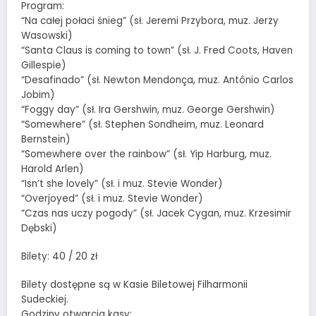
Program:
“Na całej połaci śnieg” (sł. Jeremi Przybora, muz. Jerzy
Wasowski)
“Santa Claus is coming to town” (sł. J. Fred Coots, Haven
Gillespie)
“Desafinado” (sł. Newton Mendonça, muz. Antônio Carlos
Jobim)
“Foggy day” (sł. Ira Gershwin, muz. George Gershwin)
“Somewhere” (sł. Stephen Sondheim, muz. Leonard
Bernstein)
“Somewhere over the rainbow” (sł. Yip Harburg, muz.
Harold Arlen)
“Isn’t she lovely” (sł. i muz. Stevie Wonder)
“Overjoyed” (sł. i muz. Stevie Wonder)
“Czas nas uczy pogody” (sł. Jacek Cygan, muz. Krzesimir
Dębski)
Bilety: 40 / 20 zł
Bilety dostępne są w Kasie Biletowej Filharmonii
Sudeckiej.
Godziny otwarcia kasy: