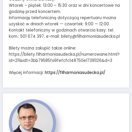
Wtorek – piątek: 13:00 – 15:30 oraz w dni koncertowe na
godzinę przed koncertem.
Informację telefoniczną dotyczącą repertuaru można
uzyskać w dniach wtorek — czwartek: 9:00 — 12:00.
Kontakt telefoniczny w godzinach otwarcia kasy: tel.
kom.: 501 674 397, e-mail: bilety@filharmoniasudecka.pl
Bilety można zakupić także online:
https://bilety.filharmoniasudecka.pl/numerowane.html?
id=211&idt=3bb79585fa9fefcfc148750e17391126&d=3
Więcej informacji:
https://filharmoniasudecka.pl/