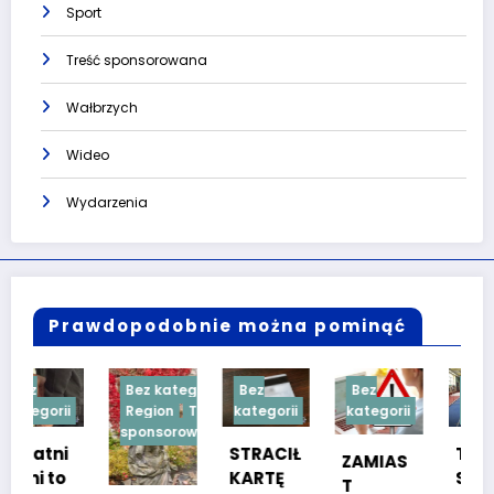
Sport
Treść sponsorowana
Wałbrzych
Wideo
Wydarzenia
Prawdopodobnie można pominąć
Bez kategorii
Bez
Bez
Bez
Region
Treść
kategorii
kategorii
kategorii
sponsorowana
STRACIŁ
TESTY
ZAMIAS
KARTĘ
SPRAW
T