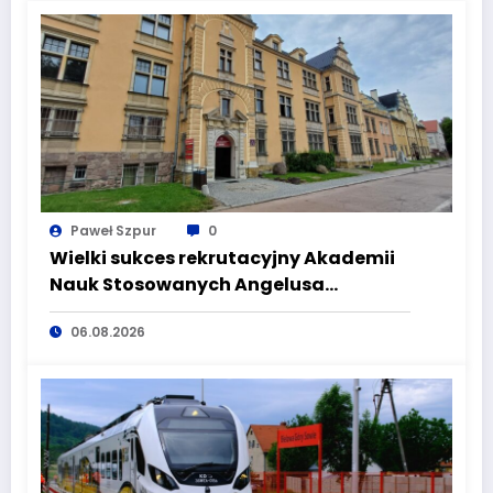
Paweł Szpur
0
Wielki sukces rekrutacyjny Akademii
Nauk Stosowanych Angelusa
Silesiusa! Uczelnia bije rekordy, ale Ty
06.08.2026
wciąż masz szansę – weź udział w II
turze naboru!