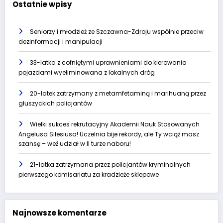
Ostatnie wpisy
Seniorzy i młodzież ze Szczawna-Zdroju wspólnie przeciw
dezinformacji i manipulacji
33-latka z cofniętymi uprawnieniami do kierowania
pojazdami wyeliminowana z lokalnych dróg
20-latek zatrzymany z metamfetaminą i marihuaną przez
głuszyckich policjantów
Wielki sukces rekrutacyjny Akademii Nauk Stosowanych
Angelusa Silesiusa! Uczelnia bije rekordy, ale Ty wciąż masz
szansę – weź udział w II turze naboru!
21-latka zatrzymana przez policjantów kryminalnych
pierwszego komisariatu za kradzieże sklepowe
Najnowsze komentarze