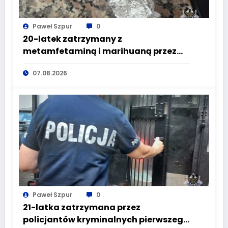
Paweł Szpur
0
20-latek zatrzymany z
metamfetaminą i marihuaną przez
głuszyckich policjantów
07.08.2026
Paweł Szpur
0
21-latka zatrzymana przez
policjantów kryminalnych pierwszego