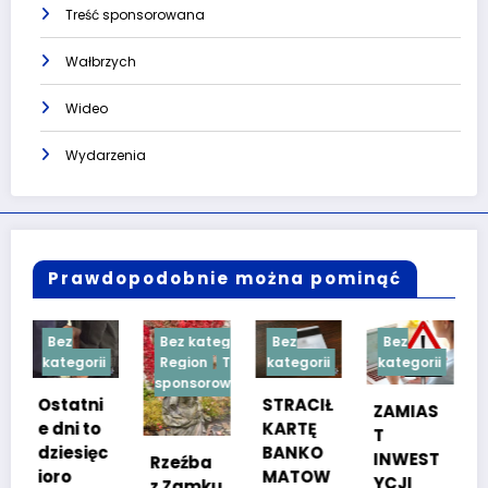
Treść sponsorowana
Wałbrzych
Wideo
Wydarzenia
Prawdopodobnie można pominąć
Bez kategorii
Bez
Bez
Bez
ii
Region
Treść
kategorii
kategorii
kategorii
sponsorowana
ni
STRACIŁ
TESTY
ZAMIAS
to
KARTĘ
SPRAW
T
ęc
BANKO
NOŚCIO
INWEST
Rzeźba
MATOW
WE DLA
YCJI
z Zamku