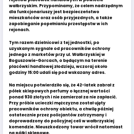
wałbrzyskim. Przypominamy, że celem nadrzędnym
dla funkcjonariuszy jest bezpieczeństwo
mieszkańców oraz osób przyjezdnych, a także
zapobieganie popełnianiu przestępstw w ich
rejonach.
Tym razem dzielnicowi z tej jednostki, po
uzyskanym sygnale od pracowników ochrony
jednego z marketów przy ul. Wałbrzyskiej w
Boguszowie-Gorcach, o będącym na terenie
placówki handlowej złodzieju, wczoraj około
godziny 15:00 udali się pod wskazany adres.
Na miejscu potwierdziło się, że 42-latek zabrał z
półek sklepowych perfumy o łącznej wartości
ponad 930 złotych i nie zamierzał za nie zapłacić.
Przy próbie ucieczki mężczyzna został ujęty
pracowników ochrony obiektu, a chwilę później
ostatecznie przez policjantów zatrzymany i
doprowadzony do policyjnej celi w wałbrzyskiej
komendzie. Nieuszkodzony towar wrócił natomiast
na półki sklepowe.