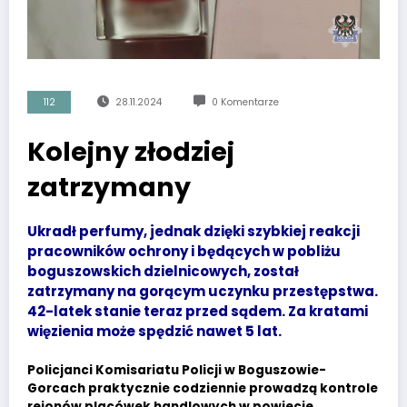
112
28.11.2024
0 Komentarze
Kolejny złodziej
zatrzymany
Ukradł perfumy, jednak dzięki szybkiej reakcji
pracowników ochrony i będących w pobliżu
boguszowskich dzielnicowych, został
zatrzymany na gorącym uczynku przestępstwa.
42-latek stanie teraz przed sądem. Za kratami
więzienia może spędzić nawet 5 lat.
Policjanci Komisariatu Policji w Boguszowie-
Gorcach praktycznie codziennie prowadzą kontrole
rejonów placówek handlowych w powiecie