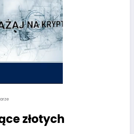
arze
iące złotych