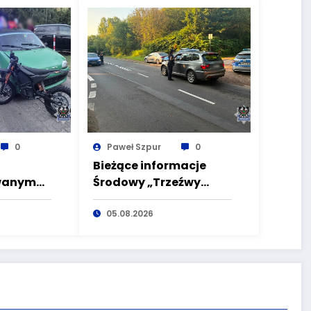
0
Paweł Szpur
0
Bieżące informacje
owanym
Środowy „Trzeźwy
poranek” bez
o
nietrzeźwych
05.08.2026
c pod
kierujących! To cieszy!
holu