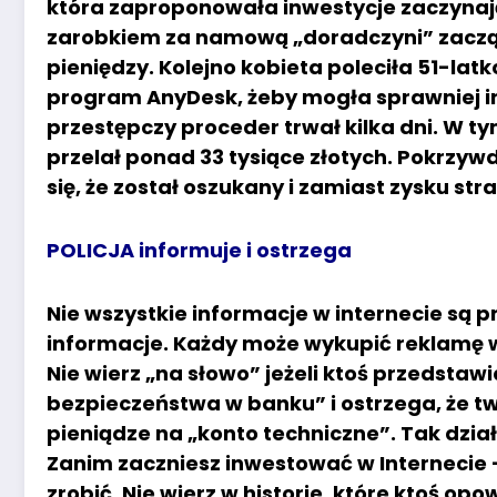
która zaproponowała inwestycje zaczynaj
zarobkiem za namową „doradczyni” zaczą
pieniędzy. Kolejno kobieta poleciła 51-la
program AnyDesk, żeby mogła sprawniej in
przestępczy proceder trwał kilka dni. W 
przelał ponad 33 tysiące złotych. Pokrzyw
się, że został oszukany i zamiast zysku str
POLICJA informuje i ostrzega
Nie wszystkie informacje w internecie są p
informacje. Każdy może wykupić reklamę w 
Nie wierz „na słowo” jeżeli ktoś przedstawi
bezpieczeństwa w banku” i ostrzega, że tw
pieniądze na „konto techniczne”. Tak dział
Zanim zaczniesz inwestować w Internecie –
zrobić. Nie wierz w historie, które ktoś opo