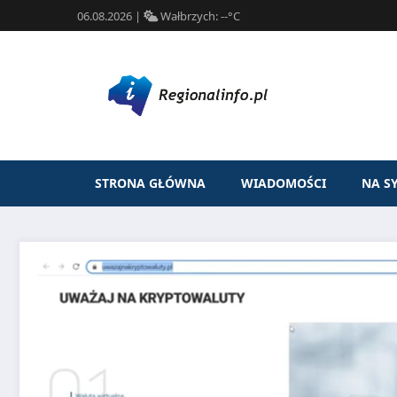
06.08.2026
|
Wałbrzych:
--°C
STRONA GŁÓWNA
WIADOMOŚCI
NA S
Przejdź
do
treści