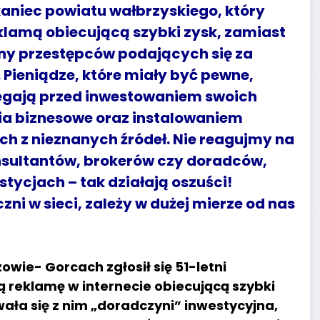
kaniec powiatu wałbrzyskiego, który
klamą obiecującą szybki zysk, zamiast
rony przestępców podających się za
 Pieniądze, które miały być pewne,
rzegają przed inwestowaniem swoich
ia biznesowe oraz instalowaniem
 z nieznanych źródeł. Nie reagujmy na
nsultantów, brokerów czy doradców,
stycjach – tak działają oszuści!
ni w sieci, zależy w dużej mierze od nas
owie- Gorcach zgłosił się 51-letni
ą reklamę w internecie obiecującą szybki
ała się z nim „doradczyni” inwestycyjna,