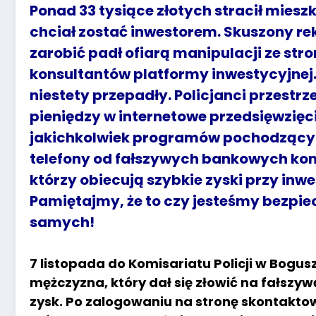
Ponad 33 tysiące złotych stracił miesz
chciał zostać inwestorem. Skuszony re
zarobić padł ofiarą manipulacji ze st
konsultantów platformy inwestycyjnej.
niestety przepadły. Policjanci przest
pieniędzy w internetowe przedsięwzięc
jakichkolwiek programów pochodzących
telefony od fałszywych bankowych ko
którzy obiecują szybkie zyski przy inwe
Pamiętajmy, że to czy jesteśmy bezpiecz
samych!
7 listopada do Komisariatu Policji w Bogusz
mężczyzna, który dał się złowić na fałszyw
zysk. Po zalogowaniu na stronę skontaktow