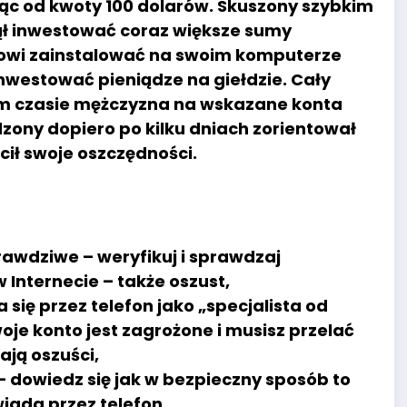
ąc od kwoty 100 dolarów. Skuszony szybkim
ł inwestować coraz większe sumy
tkowi zainstalować na swoim komputerze
westować pieniądze na giełdzie. Cały
tym czasie mężczyzna na wskazane konta
dzony dopiero po kilku dniach zorientował
acił swoje oszczędności.
rawdziwe – weryfikuj i sprawdzaj
Internecie – także oszust,
a się przez telefon jako „specjalista od
oje konto jest zagrożone i musisz przelać
ają oszuści,
 dowiedz się jak w bezpieczny sposób to
wiada przez telefon,