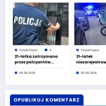
Paweł Szpur
0
Paweł Szpur
21-latka zatrzymana
31-latek
przez policjantów
niezarejestr
kryminalnych
motorowerem
pierwszego
06.08.2026
doprowadził d
05.08.2026
komisariatu za
wypadku będą
kradzieże sklepowe
wpływem alko
OPUBLIKUJ KOMENTARZ