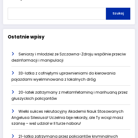
Szukaj
Ostatnie wpisy
Seniorzy i młodzież ze Szczawna-Zdroju wspólnie przeciw
dezinformacji i manipulacji
33-latka z cofniętymi uprawnieniami do kierowania
pojazdami wyeliminowana z lokalnych dróg
20-latek zatrzymany z metamfetaminą i marihuaną przez
głuszyckich policjantów
Wielki sukces rekrutacyjny Akademii Nauk Stosowanych
Angelusa Silesiusa! Uczelnia bije rekordy, ale Ty wciąż masz
szansę – weź udział w II turze naboru!
21-latka zatrzymana przez policjantów kryminalnych