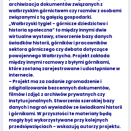
archiwizacja dokumentów związanych z
wałbrzyskim górnictwem czy rozmów z osobami
związanymi z tą gałęzią gospodarki.
„Wałbrzyski tygiel – górnicze dziedzictwo i
historia społeczna” to między innymi dwie
wirtualne wystawy, stworzenie bazy danych
świadków historii, górników i pracowników
sektora górniczego czy debata dotyczące
powojennego Wałbrzycha. Projekt zakłada
między innymi rozmowy z byłymi górnikami,
które zostaną zarejestrowane i udostępnione w
internecie.
– Projekt ma za zadanie zgromadzenie i
zdigitalizowanie bezcennych dokumentów,
filmów i zdjęć z archiwów prywatnych czy
instytucjonalnych. Stworzenia szerokiej bazy
danych i nagrań wywiadów ze świadkami historii
i górnikami. W przyszłości te materiały będą
mogły być wykorzystywane przy kolejnych
przedsięwzięciach – wskazują autorzy projektu.