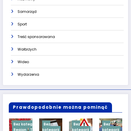
Samorząd
Sport
Treść sponsorowana
Wałbrzych
Wideo
Wydarzenia
Prawdopodobnie można pominąć
egorii
Bez
Bez
Bez
Bez
Treść
kategorii
kategorii
kategorii
kategorii