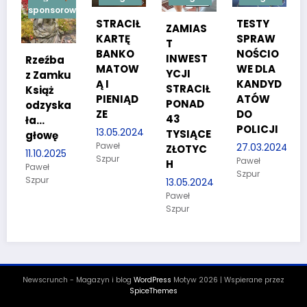
rowana
STRACIŁ
TESTY
W ręce
ZAMIAS
KARTĘ
SPRAW
policjan
T
BANKO
NOŚCIO
tów
INWEST
MATOW
WE DLA
wpadło
YCJI
ku
Ą I
KANDYD
dwóch
STRACIŁ
PIENIĄD
ATÓW
poszuki
PONAD
ka
ZE
DO
wanych
43
POLICJI
13.05.2024
08.02.2024
TYSIĄCE
Paweł
Paweł
27.03.2024
ZŁOTYC
5
Szpur
Szpur
Paweł
H
Szpur
13.05.2024
Paweł
Szpur
Newscrunch - Magazyn i blog
WordPress
Motyw 2026 | Wspierane przez
SpiceThemes