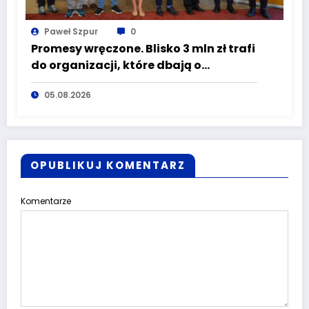
Paweł Szpur
0
Promesy wręczone. Blisko 3 mln zł trafi
do organizacji, które dbają o
bezpieczeństwo mieszkańców
05.08.2026
Dolnego Śląska
OPUBLIKUJ KOMENTARZ
Komentarze