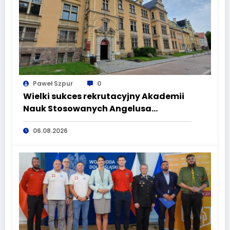
Paweł Szpur
0
Wielki sukces rekrutacyjny Akademii
Nauk Stosowanych Angelusa
Silesiusa! Uczelnia bije rekordy, ale Ty
06.08.2026
wciąż masz szansę – weź udział w II
turze naboru!