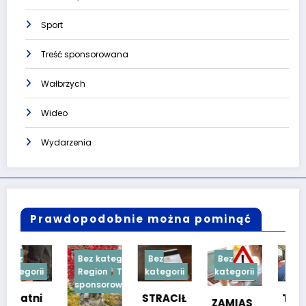
Sport
Treść sponsorowana
Wałbrzych
Wideo
Wydarzenia
Prawdopodobnie można pominąć
Bez kategorii
Bez
Bez
Bez
Region
Treść
kategorii
kategorii
kategorii
sponsorowana
STRACIŁ
TESTY
ZAMIAS