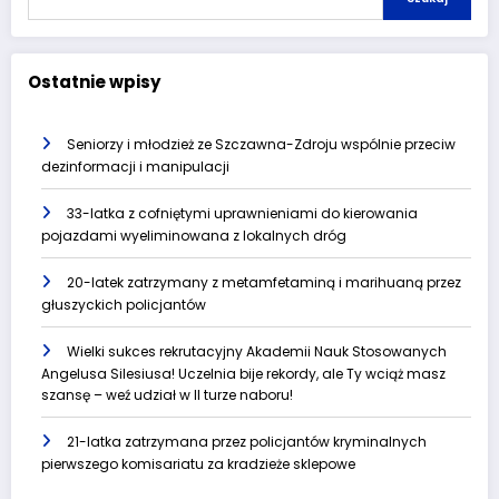
Ostatnie wpisy
Seniorzy i młodzież ze Szczawna-Zdroju wspólnie przeciw
dezinformacji i manipulacji
33-latka z cofniętymi uprawnieniami do kierowania
pojazdami wyeliminowana z lokalnych dróg
20-latek zatrzymany z metamfetaminą i marihuaną przez
głuszyckich policjantów
Wielki sukces rekrutacyjny Akademii Nauk Stosowanych
Angelusa Silesiusa! Uczelnia bije rekordy, ale Ty wciąż masz
szansę – weź udział w II turze naboru!
21-latka zatrzymana przez policjantów kryminalnych
pierwszego komisariatu za kradzieże sklepowe