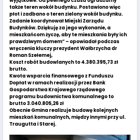
wyjątkowe. Od pewnego czasu ogradzamy
także teren wokół budynku. Postawiono więc
płot i zadbano o teren zielony wokół budynku.
Zadanie koordynował Miejski Zarządu
Budynków. Dziękuję za jego wykonanie, a
mieszkańcom życzę, aby te mieszkania były ich
prawdziwym domem” – opowiadał podczas
wręczenia kluczy prezydent Wałbrzycha dr
Roman Szełemej,
Koszt robót budowlanych to 4.380.395,73 zł
brutto.
Kwota wsparcia finansowego z Funduszu
Dopłat w ramach realizacji przez Bank
Gospodarstwa Krajowego rządowego
programu budownictwa komunalnego to
brutto 3.040.805,26 zł
Obecnie Gmina realizuje budowę kolejnych
mieszkań komunalnych, między innymi przy ul.
Traugutta i Starej.