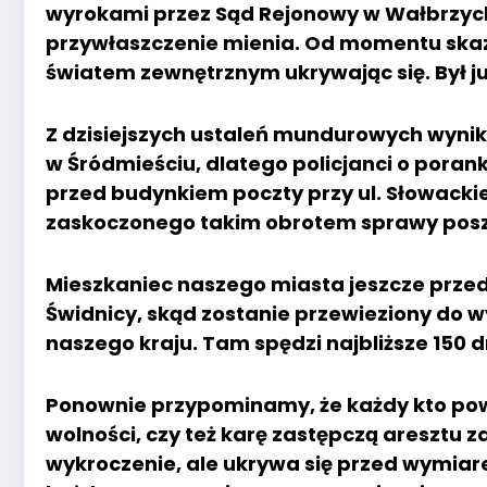
wyrokami przez Sąd Rejonowy w Wałbrzych
przywłaszczenie mienia. Od momentu skaz
światem zewnętrznym ukrywając się. Był j
Z dzisiejszych ustaleń mundurowych wyni
w Śródmieściu, dlatego policjanci o poran
przed budynkiem poczty przy ul. Słowacki
zaskoczonego takim obrotem sprawy pos
Mieszkaniec naszego miasta jeszcze przed
Świdnicy, skąd zostanie przewieziony do 
naszego kraju. Tam spędzi najbliższe 150 d
Ponownie przypominamy, że każdy kto po
wolności, czy też karę zastępczą aresztu 
wykroczenie, ale ukrywa się przed wymiare