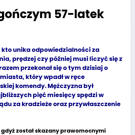
 gończym 57-latek
 kto unika odpowiedzialności za
, prędzej czy później musi liczyć się z
azem przekonał się o tym dzisiaj o
miasta, który wpadł w ręce
skiej komendy. Mężczyzna był
jbliższych pięć miesięcy spędzi w
sądu za kradzieże oraz przywłaszczenie
, gdyż został skazany prawomocnymi