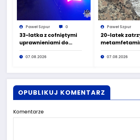
Paweł Szpur
0
Paweł Szpur
33-latka z cofniętymi
20-latek zatr
uprawnieniami do
metamfetamin
kierowania pojazdami
marihuaną pr
wyeliminowana z
07.08.2026
głuszyckich
07.08.2026
lokalnych dróg
policjantów
OPUBLIKUJ KOMENTARZ
Komentarze