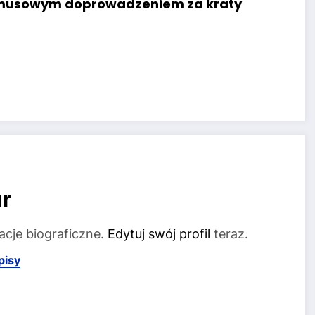
ymusowym doprowadzeniem za kraty
r
acje biograficzne.
Edytuj swój profil
teraz.
pisy