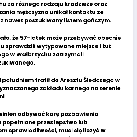
u za różnego rodzaju kradzieże oraz
ania mężczyzna unikał kontaktu ze
uż nawet poszukiwany listem gończym.
kało, że 57-latek może przebywać obecnie
ku sprawdzili wytypowane miejsce i tuż
ego w Wałbrzychu zatrzymali
zukiwanego.
 południem trafił do Aresztu Śledczego w
wyznaczonego zakładu karnego na terenie
ni.
winien odbywać karę pozbawienia
za popełnione przestępstwo lub
m sprawiedliwości, musi się liczyć w