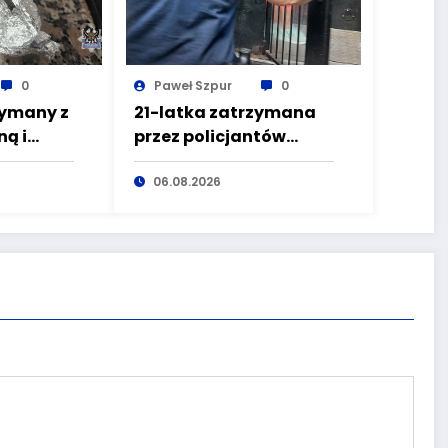
0
Paweł Szpur
0
zymany z
21-latka zatrzymana
ą i
przez policjantów
zez
kryminalnych
pierwszego
06.08.2026
komisariatu za
kradzieże sklepowe