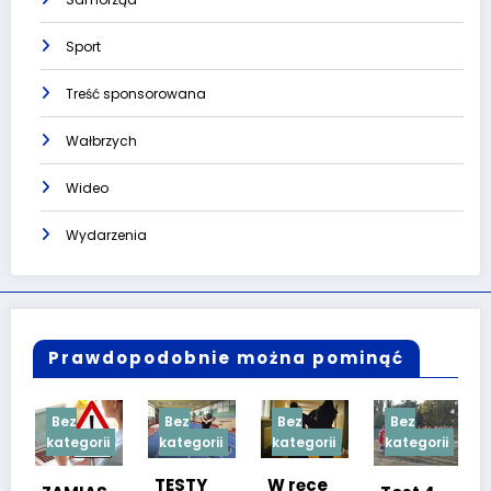
Sport
Treść sponsorowana
Wałbrzych
Wideo
Wydarzenia
Prawdopodobnie można pominąć
Bez
Bez
Bez
Bez
Bez
kategorii
kategorii
kategorii
kategorii
kate
Naj
TESTY
W ręce