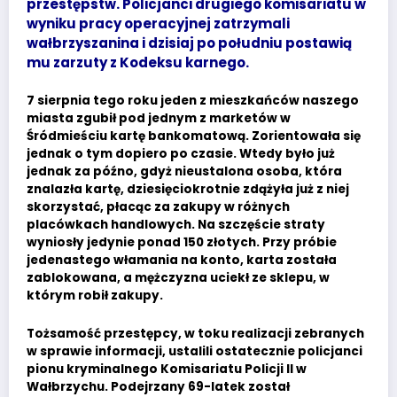
przestępstw. Policjanci drugiego komisariatu w
wyniku pracy operacyjnej zatrzymali
wałbrzyszanina i dzisiaj po południu postawią
mu zarzuty z Kodeksu karnego.
7 sierpnia tego roku jeden z mieszkańców naszego
miasta zgubił pod jednym z marketów w
Śródmieściu kartę bankomatową. Zorientowała się
jednak o tym dopiero po czasie. Wtedy było już
jednak za późno, gdyż nieustalona osoba, która
znalazła kartę, dziesięciokrotnie zdążyła już z niej
skorzystać, płacąc za zakupy w różnych
placówkach handlowych. Na szczęście straty
wyniosły jedynie ponad 150 złotych. Przy próbie
jedenastego włamania na konto, karta została
zablokowana, a mężczyzna uciekł ze sklepu, w
którym robił zakupy.
Tożsamość przestępcy, w toku realizacji zebranych
w sprawie informacji, ustalili ostatecznie policjanci
pionu kryminalnego Komisariatu Policji II w
Wałbrzychu. Podejrzany 69-latek został