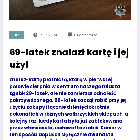
112
21.08.2024
0 Komentarze
69-latek znalazł kartę i jej
użył
Znalazł kartę płatniczą, którą w pierwszej
połowie sierpnia w centrum naszego miasta
zgubił 29-latek, ale nie zamierzał odnaleźć
pokrzywdzonego. 69-latek zaczął robić przy jej
użyciu zakupy i łącznie dziesięciokrotnie
dokonał ich w różnych wałbrzyskich sklepach, a
kolejny raz, kiedy karta była już zablokowana
przez właściciela, usiłował to zrobić. Senior w
ten sposób dopuścił się łącznie dwunastu