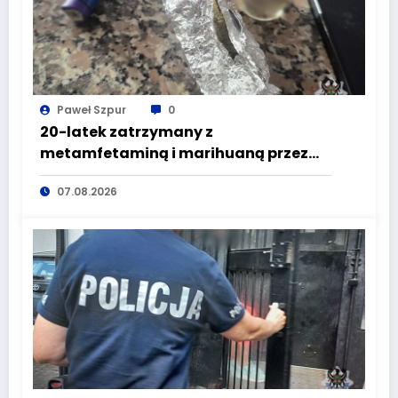
Paweł Szpur
0
20-latek zatrzymany z
metamfetaminą i marihuaną przez
głuszyckich policjantów
07.08.2026