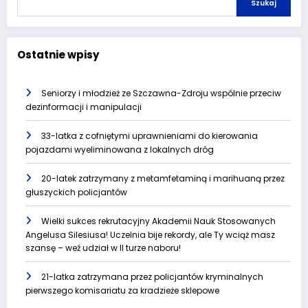
Szukaj
Ostatnie wpisy
Seniorzy i młodzież ze Szczawna-Zdroju wspólnie przeciw
dezinformacji i manipulacji
33-latka z cofniętymi uprawnieniami do kierowania
pojazdami wyeliminowana z lokalnych dróg
20-latek zatrzymany z metamfetaminą i marihuaną przez
głuszyckich policjantów
Wielki sukces rekrutacyjny Akademii Nauk Stosowanych
Angelusa Silesiusa! Uczelnia bije rekordy, ale Ty wciąż masz
szansę – weź udział w II turze naboru!
21-latka zatrzymana przez policjantów kryminalnych
pierwszego komisariatu za kradzieże sklepowe