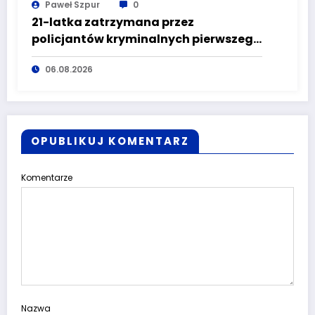
Paweł Szpur
0
21-latka zatrzymana przez
policjantów kryminalnych pierwszego
komisariatu za kradzieże sklepowe
06.08.2026
OPUBLIKUJ KOMENTARZ
Komentarze
Nazwa