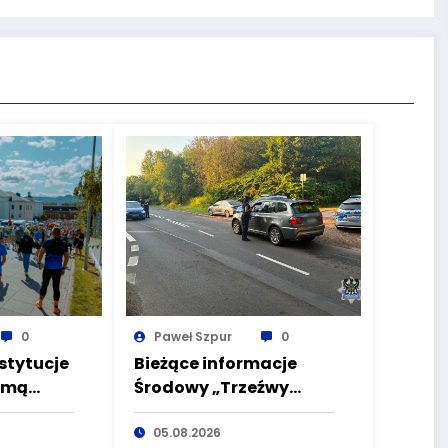
0
Paweł Szpur
0
stytucje
Bieżące informacje
zmą
Środowy „Trzeźwy
ta EKO
poranek” bez
ałbrzych
nietrzeźwych
05.08.2026