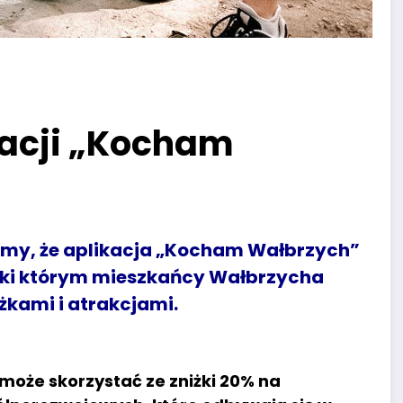
kacji „Kocham
emy, że aplikacja „Kocham Wałbrzych”
ęki którym mieszkańcy Wałbrzycha
żkami i atrakcjami.
może skorzystać ze zniżki 20% na