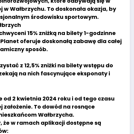
ólnorozwojowych, które odbywają się w
ej w Wałbrzychu. To doskonała okazja, by
fesjonalnym środowisku sportowym.
łbrzych
hwyceni 15% zniżką na bilety 1-godzinne
 Planet oferuje doskonałą zabawę dla całej
namiczny sposób.
stać z 12,5% zniżki na bilety wstępu do
ekają na nich fascynujące eksponaty i
od 2 kwietnia 2024 roku i od tego czasu
ej założenie. To dowód na rosnące
si mieszkańcom Wałbrzycha.
że w ramach aplikacji dostępne są
ów: