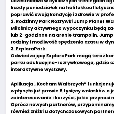
uczestnictwo w cyklicznych treningach og
każdy poniedziałek na hali lekkoatletyczn
poprawić swoją kondycję i zdrowie w pro
2. Rodzinny Park Rozrywki Jump Planet Wa
Miłośnicy aktywnego wypoczynku będą zac
lub 2-godzinne na arenie trampolin. Jump
rodziny i możliwość spędzenia czasu w dy
3. ExploraPark
Odwiedzający ExploraPark mogą teraz korzy
parku edukacyjno-rozrywkowego, gdzie cz
interaktywne wystawy.
Aplikacja „Kocham Wałbrzych” funkcjonuje 
wpłynęło już prawie 8 tysięcy wniosków o j
zainteresowanie i korzyści, jakie przyno
Oprócz nowych partnerów, przypominamy, 
również zniżki u dotychczasowych partner