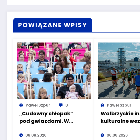
POWIĄZANE WPISY
Paweł Szpur
0
Paweł Szpur
„Cudowny chłopak”
Wałbrzyskie in
pod gwiazdami. W
kulturalne we
sobotę kolejne kino
udział w Toyo
plenerowe w Aqua
06.08.2026
Półmaraton W
06.08.2026