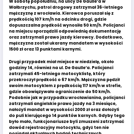
W sobotę popołudniu, na ulicy De Gaulle’a w
Wałbrzychu, patrol drogowy zatrzymał 36-letniego
mężczyznę z wrocławia. Kierowca poruszał się z
prędkością 107 km/h na odcinku drogi, gdzie
dopuszczalna prędkość wynosiła 50 km/h. Policjanci
na miejscu sporządzili odpowiednią dokumentację
oraz zatrzymali prawo jazdy kierowcy. Dodatkowo,
mężczyzna został ukarany mandatem w wysokości
1500 zł oraz 13 punktami karnymi.
Drugi przypadek miał miejsce w niedzielę, około
godziny 14, również na ul. De Gaulle’a. Policjanci
zatrzymali 45-letniego motocyklistę, który
przekroczył prędkość o 67 km/h. Mężczyzna pędził
swoim motocyklem z prędkością 117 km/h w strefie,
gdzie obowiązywało ograniczenie do 50 km/h.
Podobnie jak w przypadku wrocławianina, policjanci
zatrzymali angielskie prawo jazdy na 3 miesiące,
nałożyli mandat w wysokości 2000 zł oraz dołożyli
do puli kierującego 14 punktów karnych. Gdyby tego
było mało, funkcjonariusze byli zmuszeni zatrzymać
dowód rejestracyjny motocyklu, gdyż ten nie
posiadał aktualnych badań technicznych.