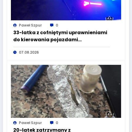
Paweł Szpur
0
33-latka z cofniętymi uprawnieniami
do kierowania pojazdami
wyeliminowana z lokalnych dróg
07.08.2026
Paweł Szpur
0
20-latek zatrzymany z