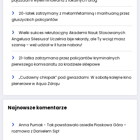
pojazdami wyeliminowana z lokalnych dróg
20-latek zatrzymany z metamfetaminą i marihuaną przez
głuszyckich policjantów
Wielki sukces rekrutacyjny Akademii Nauk Stosowanych
Angelusa Silesiusa! Uczelnia bije rekordy, ale Ty wciąż masz
szansę – weź udział w II turze naboru!
21-latka zatrzymana przez policjantów kryminalnych
pierwszego komisariatu za kradzieże sklepowe
„Cudowny chłopak” pod gwiazdami. W sobotę kolejne kino
plenerowe w Aqua Zdroju
Najnowsze komentarze
Anna Purnak
-
Tak powstawało osiedle Piaskowa Góra –
rozmowa z Danielem Sip!