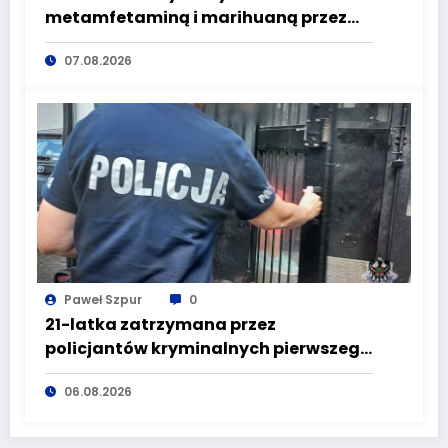
metamfetaminą i marihuaną przez
głuszyckich policjantów
07.08.2026
Paweł Szpur
0
21-latka zatrzymana przez
policjantów kryminalnych pierwszego
komisariatu za kradzieże sklepowe
06.08.2026