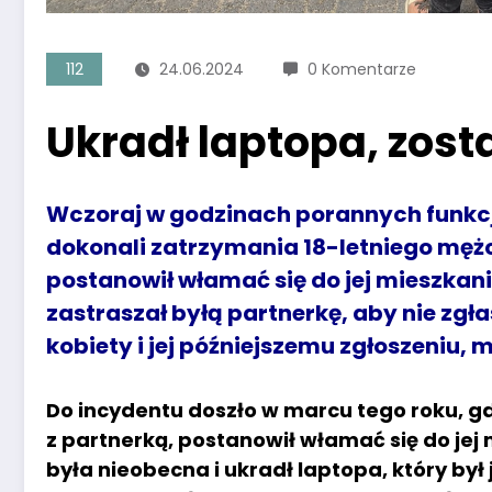
112
24.06.2024
0 Komentarze
Ukradł laptopa, zost
Wczoraj w godzinach porannych funkcj
dokonali zatrzymania 18-letniego mężc
postanowił włamać się do jej mieszkania
zastraszał byłą partnerkę, aby nie zgł
kobiety i jej późniejszemu zgłoszeniu
Do incydentu doszło w marcu tego roku, g
z partnerką, postanowił włamać się do jej 
była nieobecna i ukradł laptopa, który był