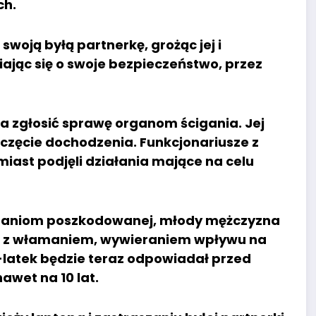
ch.
woją byłą partnerkę, grożąc jej i
iając się o swoje bezpieczeństwo, przez
a zgłosić sprawę organom ścigania. Jej
częcie dochodzenia. Funkcjonariusze z
miast podjęli działania mające na celu
naniom poszkodowanej, młody mężczyzna
eżą z włamaniem, wywieraniem wpływu na
18-latek będzie teraz odpowiadał przed
awet na 10 lat.