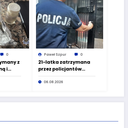
0
Paweł Szpur
0
zymany z
21-latka zatrzymana
ą i
przez policjantów
zez
kryminalnych
pierwszego
06.08.2026
komisariatu za
kradzieże sklepowe