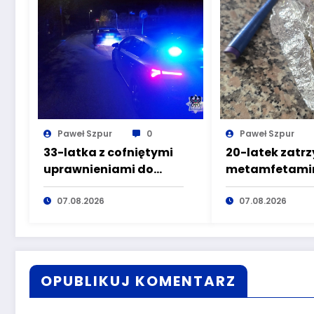
Paweł Szpur
0
Paweł Szpur
33-latka z cofniętymi
20-latek zatr
uprawnieniami do
metamfetamin
kierowania pojazdami
marihuaną pr
wyeliminowana z
07.08.2026
głuszyckich
07.08.2026
lokalnych dróg
policjantów
OPUBLIKUJ KOMENTARZ