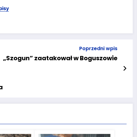
pisy
Poprzedni wpis
„Szogun” zaatakował w Boguszowie
a