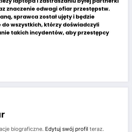
ży laptopa i zastraszaniu byłej partnerki
raz znaczenie odwagi ofiar przestępstw.
ną, sprawca został ujęty i będzie
 do wszystkich, którzy doświadczyli
anie takich incydentów, aby przestępcy
r
acje biograficzne.
Edytuj swój profil
teraz.