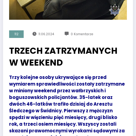
112
11.06.2024
0 Komentarze
TRZECH ZATRZYMANYCH
W WEEKEND
Trzy kolejne osoby ukrywające się przed
wymiarem sprawiedliwości zostały zatrzymane
w miniony weekend przez wałbrzyskich i
boguszowskich policjantów. 35-latek oraz
dwóch 46-latków trafiło dzisiaj do Aresztu
Śledczego w Świdnicy. Pierwszy z mężczyzn
spędzi w więzieniu pięć miesięcy, drugi blisko
rok, a trzeci osiem miesięcy. Wszyscy zostali
skazani prawomocnymi wyrokami sądowymi za