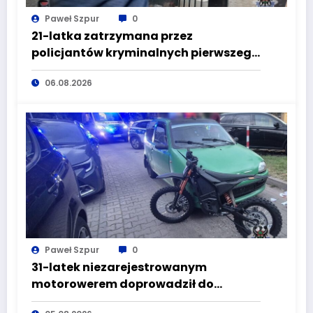
Paweł Szpur
0
21-latka zatrzymana przez
policjantów kryminalnych pierwszego
komisariatu za kradzieże sklepowe
06.08.2026
Paweł Szpur
0
31-latek niezarejestrowanym
motorowerem doprowadził do
wypadku będąc pod wpływem