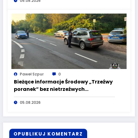
05.08.2026
alkoholu
Paweł Szpur
0
Bieżące informacje Środowy „Trzeźwy
poranek” bez nietrzeźwych
kierujących! To cieszy!
05.08.2026
OPUBLIKUJ KOMENTARZ