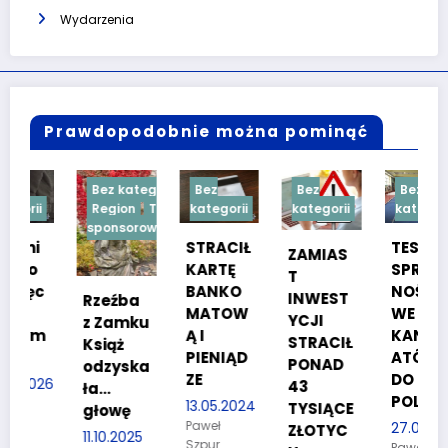
Wydarzenia
Prawdopodobnie można pominąć
Bez kategorii
Bez
Bez
Bez
Region
Treść
kategorii
kategorii
kategorii
sponsorowana
STRACIŁ
TESTY
ZAMIAS
KARTĘ
SPRAW
T
BANKO
NOŚCIO
INWEST
Rzeźba
MATOW
WE DLA
YCJI
z Zamku
m
Ą I
KANDYD
STRACIŁ
Książ
PIENIĄD
ATÓW
PONAD
odzyska
ZE
DO
26
43
ła…
POLICJI
13.05.2024
TYSIĄCE
głowę
Paweł
27.03.2024
ZŁOTYC
11.10.2025
Szpur
Paweł