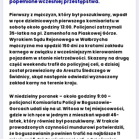
popełnione wcześniej przestępstwa.
Pierwszy z mężczyzn, który był poszukiwany, wpadł
w ręce dzielnicowych pierwszego komisariatu w
sobotę około godziny 13:00. Policjanci zatrzymali
35-latka na pl. Zamenhofa na Piaskowej Górze.
Wyrokiem Sądu Rejonowego w Wałbrzycha
mężczyzna ma spędzić 150 dni za kratami zakładu
karnego w związku z wcześniejszym kierowaniem
pojazdem w stanie nietrzeźwości. Skazany na drugą
część weekendu trafił do policyjnej celi, a dzisiaj
został przewieziony do Aresztu Śledczego w
Świdnicy, skąd następnie odwiedzi wyznaczony
zakład karny na terenie kraju.
W niedzielny poranek – około godziny 9:00 –
policjanci Komisariatu Policji w Boguszowie-
Gorcach udali się na ul. Witosa w tej miejscowości,
gdzie w ich ręce w jednym z mieszkań wpadł 46-
latek, który również był poszukiwany. W trakcie
prowadzonych czynności mundurowi potwierdzili,
że boguszowianin powinien trafić na najbliższe 11