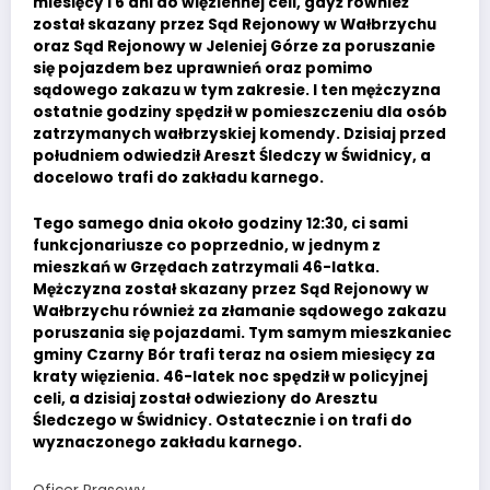
miesięcy i 6 dni do więziennej celi, gdyż również
został skazany przez Sąd Rejonowy w Wałbrzychu
oraz Sąd Rejonowy w Jeleniej Górze za poruszanie
się pojazdem bez uprawnień oraz pomimo
sądowego zakazu w tym zakresie. I ten mężczyzna
ostatnie godziny spędził w pomieszczeniu dla osób
zatrzymanych wałbrzyskiej komendy. Dzisiaj przed
południem odwiedził Areszt Śledczy w Świdnicy, a
docelowo trafi do zakładu karnego.
Tego samego dnia około godziny 12:30, ci sami
funkcjonariusze co poprzednio, w jednym z
mieszkań w Grzędach zatrzymali 46-latka.
Mężczyzna został skazany przez Sąd Rejonowy w
Wałbrzychu również za złamanie sądowego zakazu
poruszania się pojazdami. Tym samym mieszkaniec
gminy Czarny Bór trafi teraz na osiem miesięcy za
kraty więzienia. 46-latek noc spędził w policyjnej
celi, a dzisiaj został odwieziony do Aresztu
Śledczego w Świdnicy. Ostatecznie i on trafi do
wyznaczonego zakładu karnego.