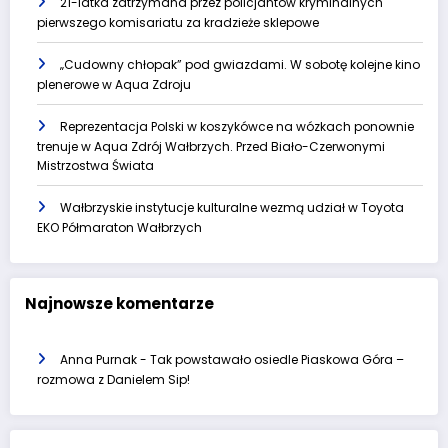
21-latka zatrzymana przez policjantów kryminalnych
pierwszego komisariatu za kradzieże sklepowe
„Cudowny chłopak” pod gwiazdami. W sobotę kolejne kino
plenerowe w Aqua Zdroju
Reprezentacja Polski w koszykówce na wózkach ponownie
trenuje w Aqua Zdrój Wałbrzych. Przed Biało-Czerwonymi
Mistrzostwa Świata
Wałbrzyskie instytucje kulturalne wezmą udział w Toyota
EKO Półmaraton Wałbrzych
Najnowsze komentarze
Anna Purnak
-
Tak powstawało osiedle Piaskowa Góra –
rozmowa z Danielem Sip!