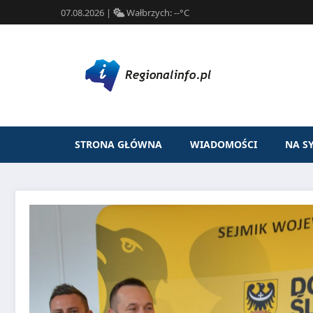
07.08.2026
|
Wałbrzych:
--°C
STRONA GŁÓWNA
WIADOMOŚCI
NA S
Przejdź
do
treści