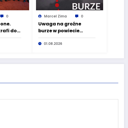
0
Marcel Zima
0
one.
Uwaga na groźne
trafi do
burze w powiecie
tóre
wałbrzyskim
01.08.2026
wo
Dolnego