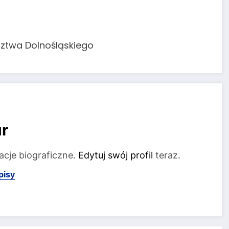
ztwa Dolnośląskiego
r
acje biograficzne.
Edytuj swój profil
teraz.
pisy