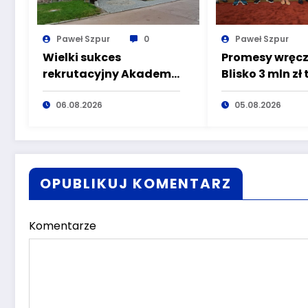
Paweł Szpur
0
Paweł Szpur
Wielki sukces
Promesy wręcz
rekrutacyjny Akademii
Blisko 3 mln zł 
Nauk Stosowanych
organizacji, k
Angelusa Silesiusa!
06.08.2026
dbają o
05.08.2026
Uczelnia bije rekordy,
bezpieczeńst
ale Ty wciąż masz
mieszkańców 
szansę – weź udział w II
Śląska
turze naboru!
OPUBLIKUJ KOMENTARZ
Komentarze