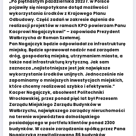
„Po piętnastym października 2023 r. w Polsce
pojawiły się niespotykane dotąd możliwości
wykorzystania środków z Krajowego Planu
Odbudowy. Część zadań w zakresie dążenia do
realizacji projektów w ramach KPO powierzam Panu
Kacprowi Nogajczykowi” – zapowiada Prezydent
Wałbrzycha dr Roman Szełemej.
Pan Nogajczyk będzie odpowiadał za infrastrukturę
miejską. Będzie sprawował nadzór nad zarządem
dróg, gospodarką miejską, utrzymaniem miasta, a
także nad infrastrukturą krytyczną. Jak sam
zaznacza „najistotniejsze jest jak największe
wykorzystanie środków unijnych. Jednocześnie nie
zapominamy o mniejszych inwestycjach miejskich,
które chcemy realizować szybko i efektywnie.”
Kacper Nogajczyk, absolwent Politechniki
Wrocławskiej, przez ponad pięć lat był Prezesem
Zarządu Miejskiego Zarządu Budynków w
Wałbrzychu, największego zarządcy nieruchomości
na terenie województwa dolnośląskiego
posiadającego w portfelu klientów ponad 2300
budynków. W czasie zarządzania spółką przez Pana
Nogajczyka zrewitalizowano 86 budynków