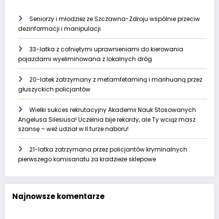
Seniorzy i młodzież ze Szczawna-Zdroju wspólnie przeciw
dezinformacji i manipulacji
33-latka z cofniętymi uprawnieniami do kierowania
pojazdami wyeliminowana z lokalnych dróg
20-latek zatrzymany z metamfetaminą i marihuaną przez
głuszyckich policjantów
Wielki sukces rekrutacyjny Akademii Nauk Stosowanych
Angelusa Silesiusa! Uczelnia bije rekordy, ale Ty wciąż masz
szansę – weź udział w II turze naboru!
21-latka zatrzymana przez policjantów kryminalnych
pierwszego komisariatu za kradzieże sklepowe
Najnowsze komentarze