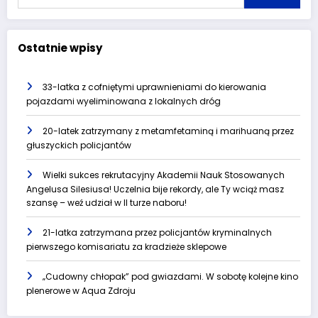
Ostatnie wpisy
33-latka z cofniętymi uprawnieniami do kierowania
pojazdami wyeliminowana z lokalnych dróg
20-latek zatrzymany z metamfetaminą i marihuaną przez
głuszyckich policjantów
Wielki sukces rekrutacyjny Akademii Nauk Stosowanych
Angelusa Silesiusa! Uczelnia bije rekordy, ale Ty wciąż masz
szansę – weź udział w II turze naboru!
21-latka zatrzymana przez policjantów kryminalnych
pierwszego komisariatu za kradzieże sklepowe
„Cudowny chłopak” pod gwiazdami. W sobotę kolejne kino
plenerowe w Aqua Zdroju