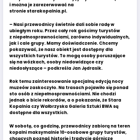
i można je zarezerwować na
stronie starakopalnia.pl.
– Nasi przewodnicy świetnie dali sobie radę w
ubiegłym roku. Przez cały rok gościmy turystów
z niepełnosprawnościami, zarówno indywidualnych,
jak i cale grupy. Mamy doświadczenie. Chcemy
pokazywać, że nasz obiekt jest dostępny dla
wszystkich turystów. To mogą osoby poruszające
się na wózkach, osoby niedowidzące czy
niedosłyszące – podkreśla Jan Jędrasik.
Rok temu zainteresowanie specjalną edycją nocy
muzeów zaskoczyło. Na trasach pojawiło się ponad
sto osób z niepełnosprawnościami. Nie chodzi
jednak o bicie rekordów, a o pokazanie, że Stara
Kopalnia czy Wałbrzyska Galeria Sztuki BWA są
dostępne dla wszystkich.
W sobotę, co godzinę, przewodnicy zabiorą na teren
kopalni maksymalnie 10-osobowe grupy turystów,
chcących poznać historię i tradycje górnicze