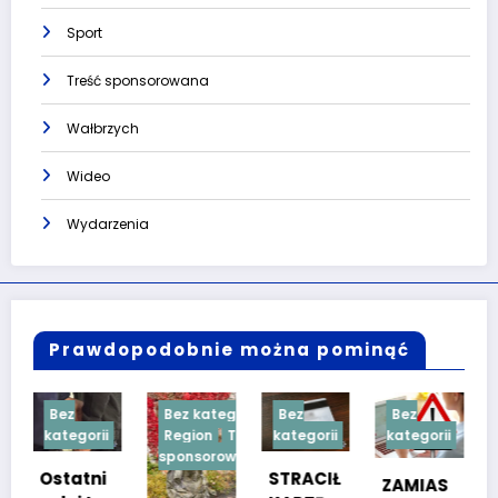
Sport
Treść sponsorowana
Wałbrzych
Wideo
Wydarzenia
Prawdopodobnie można pominąć
Bez kategorii
Bez
Bez
Bez
ii
Region
Treść
kategorii
kategorii
kategorii
sponsorowana
i
STRACIŁ
TESTY
ZAMIAS