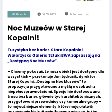
Wałbrzych
10.05.2024
0 Komentarze
Noc Muzeów w Starej
Kopalni!
Turystyka bez barier. Stara Kopalnia i
Wałbrzyska Galeria Sztuki BWA zapraszają na
„Dostępną Noc Muzeów”.
– Chcemy pokazać, że nasz obiekt jest dostępny dla
wszystkich – przekonuje Jan Jędrasik, dyrektor
Starej Kopalni. „Dostępna Noc Muzeów” to
propozycja przygotowana z myślą o osobach z
niepełnosprawnościami. Specjalnie dostosowana
trasa bez barier, głównie tych architektonicznych,
przygotowani przewodnicy czy kameralne grupy –
to najważniejsze elementy, które mają ułatwić
poznawanie historii wyjątkowego miejsca, jakim