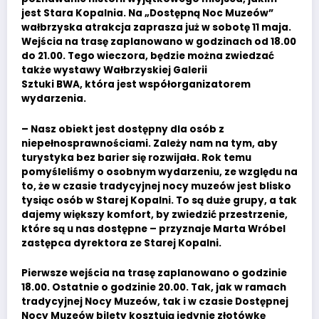
jest Stara Kopalnia. Na „Dostępną Noc Muzeów”
wałbrzyska atrakcja zaprasza już w sobotę 11 maja.
Wejścia na trasę zaplanowano w godzinach od 18.00
do 21.00. Tego wieczora, będzie można zwiedzać
także wystawy Wałbrzyskiej Galerii
Sztuki BWA, która jest współorganizatorem
wydarzenia.
– Nasz obiekt jest dostępny dla osób z
niepełnosprawnościami. Zależy nam na tym, aby
turystyka bez barier się rozwijała. Rok temu
pomyśleliśmy o osobnym wydarzeniu, ze względu na
to, że w czasie tradycyjnej nocy muzeów jest blisko
tysiąc osób w Starej Kopalni. To są duże grupy, a tak
dajemy większy komfort, by zwiedzić przestrzenie,
które są u nas dostępne – przyznaje Marta Wróbel
zastępca dyrektora ze Starej Kopalni.
Pierwsze wejścia na trasę zaplanowano o godzinie
18.00. Ostatnie o godzinie 20.00. Tak, jak w ramach
tradycyjnej Nocy Muzeów, tak i w czasie Dostępnej
Nocy Muzeów bilety kosztują jedynie złotówkę