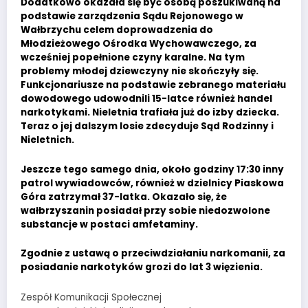
Dodatkowo okazała się być osobą poszukiwaną na
podstawie zarządzenia Sądu Rejonowego w
Wałbrzychu celem doprowadzenia do
Młodzieżowego Ośrodka Wychowawczego, za
wcześniej popełnione czyny karalne. Na tym
problemy młodej dziewczyny nie skończyły się.
Funkcjonariusze na podstawie zebranego materiału
dowodowego udowodnili 15-latce również handel
narkotykami. Nieletnia trafiała już do izby dziecka.
Teraz o jej dalszym losie zdecyduje Sąd Rodzinny i
Nieletnich.
Jeszcze tego samego dnia, około godziny 17:30 inny
patrol wywiadowców, również w dzielnicy Piaskowa
Góra zatrzymał 37-latka. Okazało się, że
wałbrzyszanin posiadał przy sobie niedozwolone
substancje w postaci amfetaminy.
Zgodnie z ustawą o przeciwdziałaniu narkomanii, za
posiadanie narkotyków grozi do lat 3 więzienia.
Zespół Komunikacji Społecznej