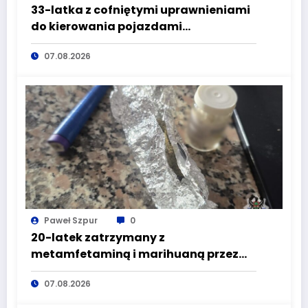
33-latka z cofniętymi uprawnieniami
do kierowania pojazdami
wyeliminowana z lokalnych dróg
07.08.2026
Paweł Szpur
0
20-latek zatrzymany z
metamfetaminą i marihuaną przez
głuszyckich policjantów
07.08.2026