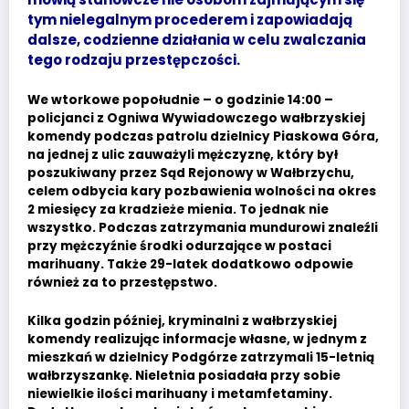
tym nielegalnym procederem i zapowiadają
dalsze, codzienne działania w celu zwalczania
tego rodzaju przestępczości.
We wtorkowe popołudnie – o godzinie 14:00 –
policjanci z Ogniwa Wywiadowczego wałbrzyskiej
komendy podczas patrolu dzielnicy Piaskowa Góra,
na jednej z ulic zauważyli mężczyznę, który był
poszukiwany przez Sąd Rejonowy w Wałbrzychu,
celem odbycia kary pozbawienia wolności na okres
2 miesięcy za kradzieże mienia. To jednak nie
wszystko. Podczas zatrzymania mundurowi znaleźli
przy mężczyźnie środki odurzające w postaci
marihuany. Także 29-latek dodatkowo odpowie
również za to przestępstwo.
Kilka godzin później, kryminalni z wałbrzyskiej
komendy realizując informacje własne, w jednym z
mieszkań w dzielnicy Podgórze zatrzymali 15-letnią
wałbrzyszankę. Nieletnia posiadała przy sobie
niewielkie ilości marihuany i metamfetaminy.