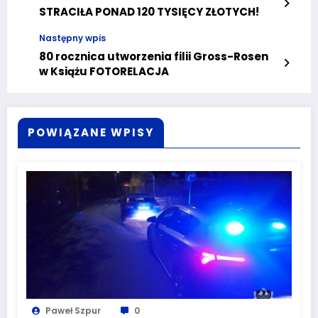
STRACIŁA PONAD 120 TYSIĘCY ZŁOTYCH!
Następny wpis
80 rocznica utworzenia filii Gross-Rosen
w Książu FOTORELACJA
POWIĄZANE WPISY
Paweł Szpur
0