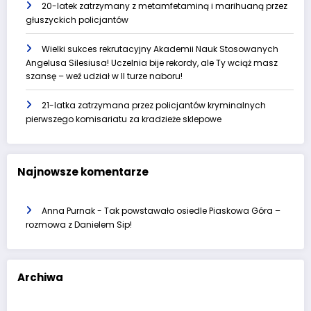
20-latek zatrzymany z metamfetaminą i marihuaną przez
głuszyckich policjantów
Wielki sukces rekrutacyjny Akademii Nauk Stosowanych
Angelusa Silesiusa! Uczelnia bije rekordy, ale Ty wciąż masz
szansę – weź udział w II turze naboru!
21-latka zatrzymana przez policjantów kryminalnych
pierwszego komisariatu za kradzieże sklepowe
Najnowsze komentarze
Anna Purnak
-
Tak powstawało osiedle Piaskowa Góra –
rozmowa z Danielem Sip!
Archiwa