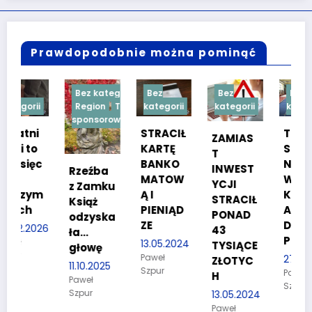
Prawdopodobnie można pominąć
Bez kategorii
Bez
Bez
Bez
Region
Treść
kategorii
kategorii
kategorii
sponsorowana
STRACIŁ
TESTY
ZAMIAS
KARTĘ
SPRAW
T
c
BANKO
NOŚCIO
INWEST
Rzeźba
MATOW
WE DLA
YCJI
z Zamku
m
Ą I
KANDYD
STRACIŁ
Książ
PIENIĄD
ATÓW
PONAD
odzyska
ZE
DO
26
43
ła…
POLICJI
13.05.2024
TYSIĄCE
głowę
Paweł
27.03.2024
ZŁOTYC
11.10.2025
Szpur
Paweł
H
Paweł
Szpur
Szpur
13.05.2024
Paweł