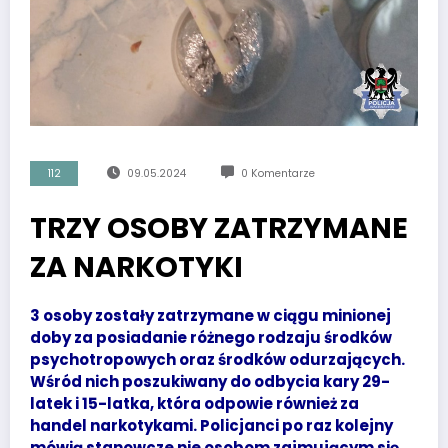
112
09.05.2024
0 Komentarze
TRZY OSOBY ZATRZYMANE
ZA NARKOTYKI
3 osoby zostały zatrzymane w ciągu minionej
doby za posiadanie różnego rodzaju środków
psychotropowych oraz środków odurzających.
Wśród nich poszukiwany do odbycia kary 29-
latek i 15-latka, która odpowie również za
handel narkotykami. Policjanci po raz kolejny
mówią stanowcze nie osobom zajmującym się