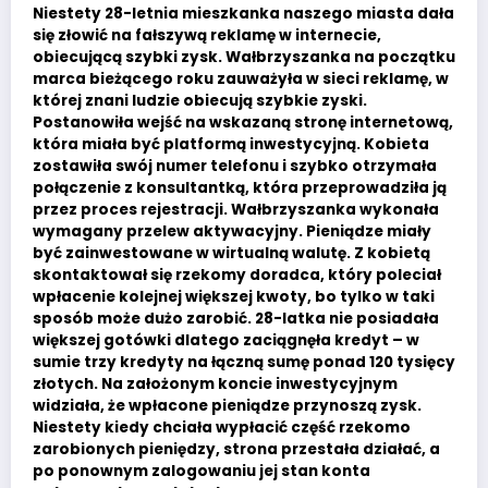
Niestety 28-letnia mieszkanka naszego miasta dała
się złowić na fałszywą reklamę w internecie,
obiecującą szybki zysk. Wałbrzyszanka na początku
marca bieżącego roku zauważyła w sieci reklamę, w
której znani ludzie obiecują szybkie zyski.
Postanowiła wejść na wskazaną stronę internetową,
która miała być platformą inwestycyjną. Kobieta
zostawiła swój numer telefonu i szybko otrzymała
połączenie z konsultantką, która przeprowadziła ją
przez proces rejestracji. Wałbrzyszanka wykonała
wymagany przelew aktywacyjny. Pieniądze miały
być zainwestowane w wirtualną walutę. Z kobietą
skontaktował się rzekomy doradca, który poleciał
wpłacenie kolejnej większej kwoty, bo tylko w taki
sposób może dużo zarobić. 28-latka nie posiadała
większej gotówki dlatego zaciągnęła kredyt – w
sumie trzy kredyty na łączną sumę ponad 120 tysięcy
złotych. Na założonym koncie inwestycyjnym
widziała, że wpłacone pieniądze przynoszą zysk.
Niestety kiedy chciała wypłacić część rzekomo
zarobionych pieniędzy, strona przestała działać, a
po ponownym zalogowaniu jej stan konta