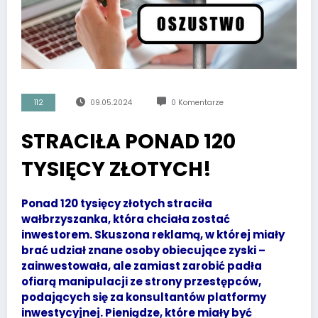
112
09.05.2024
0 Komentarze
STRACIŁA PONAD 120
TYSIĘCY ZŁOTYCH!
Ponad 120 tysięcy złotych straciła
wałbrzyszanka, która chciała zostać
inwestorem. Skuszona reklamą, w której miały
brać udział znane osoby obiecujące zyski –
zainwestowała, ale zamiast zarobić padła
ofiarą manipulacji ze strony przestępców,
podających się za konsultantów platformy
inwestycyjnej. Pieniądze, które miały być