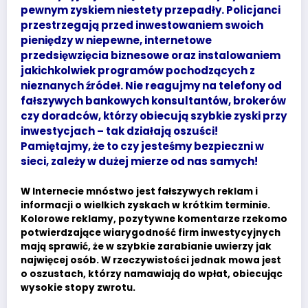
pewnym zyskiem niestety przepadły. Policjanci
przestrzegają przed inwestowaniem swoich
pieniędzy w niepewne, internetowe
przedsięwzięcia biznesowe oraz instalowaniem
jakichkolwiek programów pochodzących z
nieznanych źródeł. Nie reagujmy na telefony od
fałszywych bankowych konsultantów, brokerów
czy doradców, którzy obiecują szybkie zyski przy
inwestycjach – tak działają oszuści!
Pamiętajmy, że to czy jesteśmy bezpieczni w
sieci, zależy w dużej mierze od nas samych!
W Internecie mnóstwo jest fałszywych reklam i
informacji o wielkich zyskach w krótkim terminie.
Kolorowe reklamy, pozytywne komentarze rzekomo
potwierdzające wiarygodność firm inwestycyjnych
mają sprawić, że w szybkie zarabianie uwierzy jak
najwięcej osób. W rzeczywistości jednak mowa jest
o oszustach, którzy namawiają do wpłat, obiecując
wysokie stopy zwrotu.