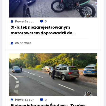
Paweł Szpur
0
31-latek niezarejestrowanym
motorowerem doprowadził do
wypadku będąc pod wpływem
05.08.2026
alkoholu
Paweł Szpur
0
Bieżące informacje Środowy „Trzeźwy