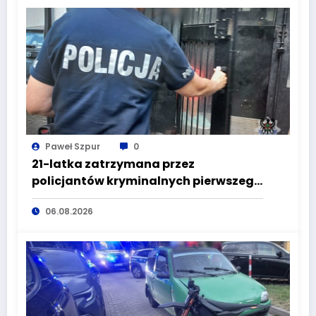
Paweł Szpur
0
21-latka zatrzymana przez
policjantów kryminalnych pierwszego
komisariatu za kradzieże sklepowe
06.08.2026