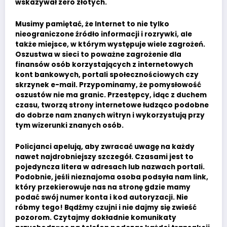
wskazywał zero złotych.
Musimy pamiętać, że Internet to nie tylko
nieograniczone źródło informacji i rozrywki, ale
także miejsce, w którym występuje wiele zagrożeń.
Oszustwa w sieci to poważne zagrożenie dla
finansów osób korzystających z internetowych
kont bankowych, portali społecznościowych czy
skrzynek e-mail. Przypominamy, że pomysłowość
oszustów nie ma granic. Przestępcy, idąc z duchem
czasu, tworzą strony internetowe łudząco podobne
do dobrze nam znanych witryn i wykorzystują przy
tym wizerunki znanych osób.
Policjanci apelują, aby zwracać uwagę na każdy
nawet najdrobniejszy szczegół. Czasami jest to
pojedyncza litera w adresach lub nazwach portali.
Podobnie, jeśli nieznajoma osoba podsyła nam link,
który przekierowuje nas na stronę gdzie mamy
podać swój numer konta i kod autoryzacji. Nie
róbmy tego! Bądźmy czujni i nie dajmy się zwieść
pozorom. Czytajmy dokładnie komunikaty