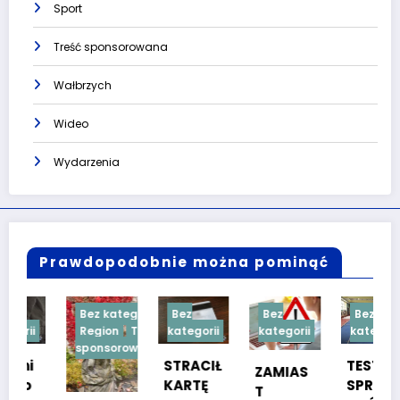
Sport
Treść sponsorowana
Wałbrzych
Wideo
Wydarzenia
Prawdopodobnie można pominąć
Bez kategorii
Bez
Bez
Bez
Region
Treść
kategorii
kategorii
kategorii
sponsorowana
STRACIŁ
TESTY
ZAMIAS
KARTĘ
SPRAW
T