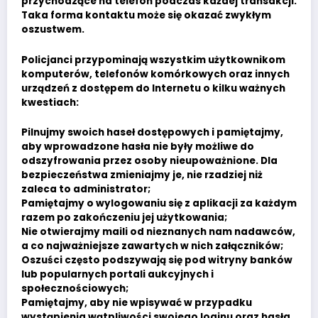
przychodzące na telefon podczas każdej transakcji.
Taka forma kontaktu może się okazać zwykłym
oszustwem.
Policjanci przypominają wszystkim użytkownikom
komputerów, telefonów komórkowych oraz innych
urządzeń z dostępem do Internetu o kilku ważnych
kwestiach:
Pilnujmy swoich haseł dostępowych i pamiętajmy,
aby wprowadzone hasła nie były możliwe do
odszyfrowania przez osoby nieupoważnione. Dla
bezpieczeństwa zmieniajmy je, nie rzadziej niż
zaleca to administrator;
Pamiętajmy o wylogowaniu się z aplikacji za każdym
razem po zakończeniu jej użytkowania;
Nie otwierajmy maili od nieznanych nam nadawców,
a co najważniejsze zawartych w nich załączników;
Oszuści często podszywają się pod witryny banków
lub popularnych portali aukcyjnych i
społecznościowych;
Pamiętajmy, aby nie wpisywać w przypadku
wystąpienia wątpliwości swojego loginu oraz hasła.